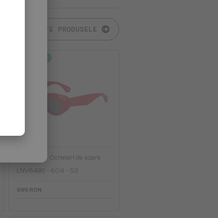
TOATE PRODUSELE
2-4 ZILE
—
Lanvin
Ochelari de soare
LNV648S - 604 - 53
695 RON