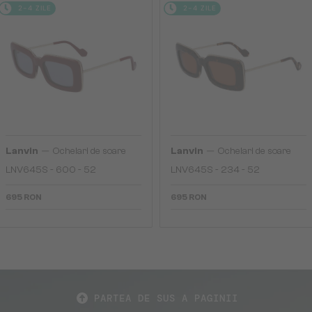
2-4 ZILE
2-4 ZILE
—
—
Lanvin
Ochelari de soare
Lanvin
Ochelari de soare
LNV645S - 600 - 52
LNV645S - 234 - 52
695 RON
695 RON
PARTEA DE SUS A PAGINII