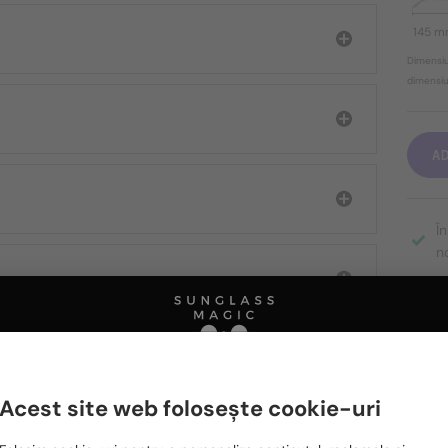
145 
Dimensiu
dimensiun
A
Î
n
Timp d
Costu
Transp
DESPR
Acest site web folosește cookie-uri
Te rugăm să alegi din listă țara potrivită pentru tine: