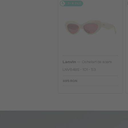
2-4 ZILE
—
Lanvin
Ochelari de soare
LNV648S - 101 - 53
695 RON