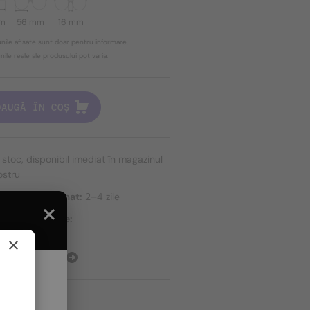
mm
56 mm
16 mm
nile afișate sunt doar pentru informare,
ile reale ale produsului pot varia.
DAUGĂ ÎN COȘ
n stoc, disponibil imediat în magazinul
ostru
e livrare estimat:
2–4 zile
ri de expediere:
ort gratuit
×
E EXPEDIERE