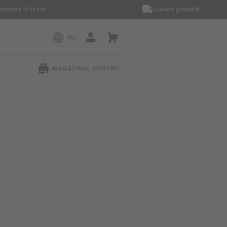
 în 14 zile
Livrare gratuită
RO
MAGAZINUL NOSTRU