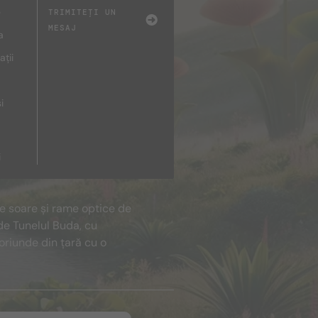
e
TRIMITEȚI UN
MESAJ
a
ații
i
i
de soare și rame optice de
de Tunelul Buda, cu
oriunde din țară cu o