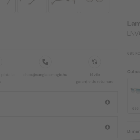
Lan
LNV
695 R
Culoa
 plata la
shop@sunglassmagic.hu
14 zile
e
garanție de returnare
695
Dimen