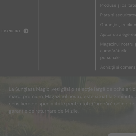
Produse și calitat
Plata și securitate
Garanție și reclam
 BRANDURI
Ajutor cu alegerea
Magazinul nostru ș
cumpărăturile
personale
Achiziții și comenz
La Sunglass Magic, veți găsi o selecție largă de ochelari 
mărci premium. Magazinul nostru este situat la 2 minute 
consiliere de specialitate pentru toți. Cumpără online de 
garanție de returnare de 14 zile.