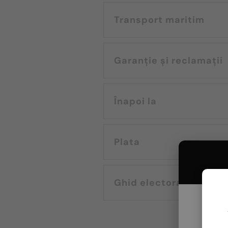
Transport maritim
Garanție și reclamații
Înapoi la
Plata
Ghid electoral