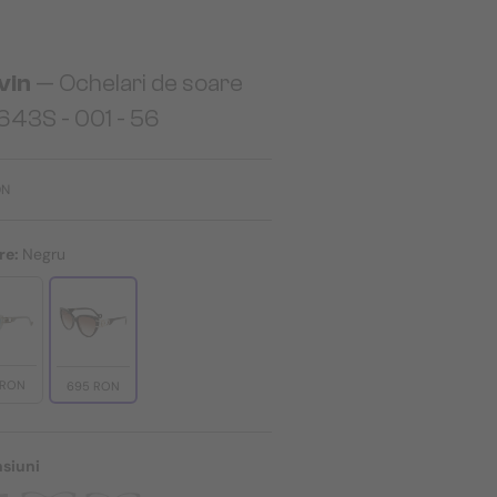
vin
— Ochelari de soare
643S - 001 - 56
ON
re:
Negru
 RON
695 RON
siuni