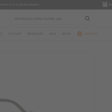
 în 2–4 zile lucrătoare
Returnare
IC
PICTURI
BRANDURI
NOU
BLOG
VÂNZĂRI