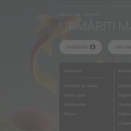
RĂMÂI ÎN CONTACT
URMĂRIȚI M
FACEBOOK
INSTAG
PRODUSE
BRAN
Ochelari de soare
Balmai
Cadru optic
Bvlgari
Card cadou
Cartie
Picturi
Celine
Chopa