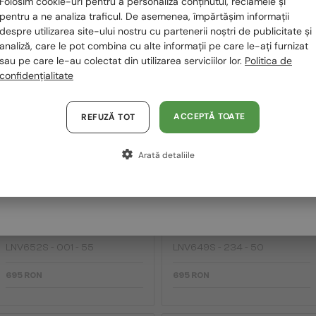
Folosim cookie-uri pentru a personaliza conținutul, reclamele și
România / RO
pentru a ne analiza traficul. De asemenea, împărtășim informații
despre utilizarea site-ului nostru cu partenerii noștri de publicitate și
Ă FIȚI INTERESAȚI ȘI DE
Polska / PL
analiză, care le pot combina cu alte informații pe care le-ați furnizat
sau pe care le-au colectat din utilizarea serviciilor lor.
Politica de
Magyarország / HU
confidențialitate
2-4 ZILE
2-4 ZILE
United Arab Emirates / EN
Austria / AT
ACCEPTĂ TOATE
REFUZĂ TOT
Germania / DE
Arată detaliile
Franța / FR
Italia / IT
—
—
Lanvin
Ochelari de soare
Lanvin
Ochelari de soare
LNV652S - 001 - 55
LNV649S - 234 - 50
695 RON
695 RON