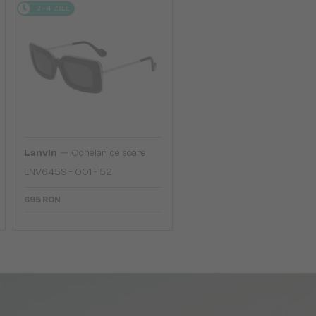
2-4 ZILE
—
Lanvin
Ochelari de soare
LNV645S - 001 - 52
695 RON