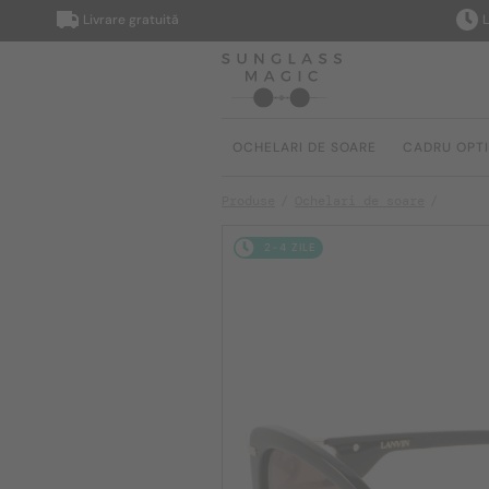
Livrare gratuită
Livrare
OCHELARI DE SOARE
CADRU OPT
Produse
Ochelari de soare
2-4 ZILE