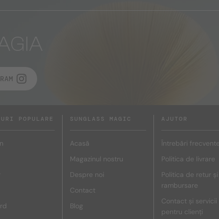
AGIA
RAM
DURI POPULARE
SUNGLASS MAGIC
AJUTOR
n
Acasă
Întrebări frecvent
Magazinul nostru
Politica de livrare
r
Despre noi
Politica de retur și
rambursare
Contact
Contact și servicii
rd
Blog
pentru clienți