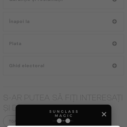
Înapoi la
Plata
Ghid electoral
S-AR PUTEA SĂ FIȚI INTERESAȚI
ȘI DE
TOATE PRODUSELE