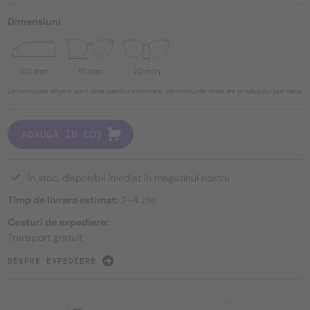
Dimensiuni
145 mm
51 mm
20 mm
Dimensiunile afișate sunt doar pentru informare, dimensiunile reale ale produsului pot varia.
ADAUGĂ ÎN COȘ
În stoc, disponibil imediat în magazinul nostru
Timp de livrare estimat:
2–4 zile
Costuri de expediere:
Transport gratuit
DESPRE EXPEDIERE