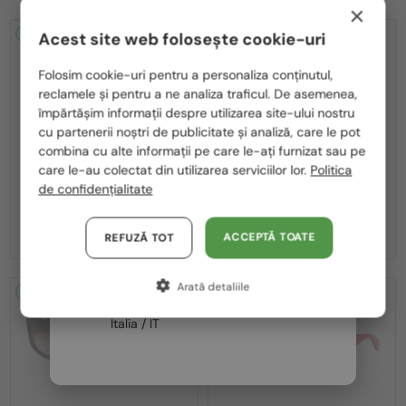
×
2-4 ZILE
2-4 ZILE
Acest site web folosește cookie-uri
Te rugăm să alegi din listă țara potrivită pentru tine:
Folosim cookie-uri pentru a personaliza conținutul,
reclamele și pentru a ne analiza traficul. De asemenea,
România / RO
împărtășim informații despre utilizarea site-ului nostru
cu partenerii noștri de publicitate și analiză, care le pot
Polska / PL
combina cu alte informații pe care le-ați furnizat sau pe
Magyarország / HU
care le-au colectat din utilizarea serviciilor lor.
Politica
—
—
Lanvin
Ochelari de soare
Lanvin
Ochelari de soare
de confidențialitate
LNV652S - 058 - 55
LNV652S - 001 - 55
United Arab Emirates / EN
689 RON
689 RON
Austria / AT
ACCEPTĂ TOATE
REFUZĂ TOT
Germania / DE
Arată detaliile
Franța / FR
2-4 ZILE
2-4 ZILE
Italia / IT