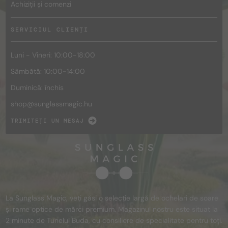
Achiziții și comenzi
SERVICIUL CLIENȚI
Luni - Vineri: 10:00-18:00
Sâmbătă: 10:00-14:00
Duminică: închis
shop@
sunglassmagic.hu
TRIMITEȚI UN MESAJ
La Sunglass Magic, veți găsi o selecție largă de ochelari de soare
și rame optice de mărci premium. Magazinul nostru este situat la
2 minute de Tunelul Buda, cu consiliere de specialitate pentru toți.