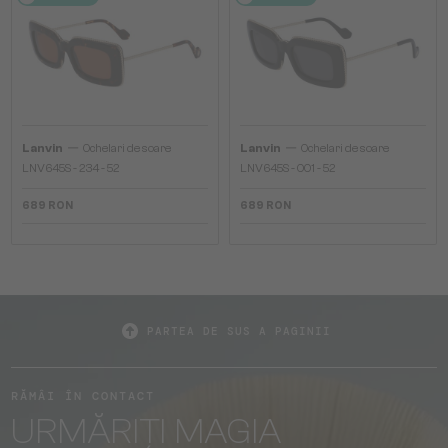
—
—
Lanvin
Ochelari de soare
Lanvin
Ochelari de soare
LNV645S - 234 - 52
LNV645S - 001 - 52
689 RON
689 RON
PARTEA DE SUS A PAGINII
RĂMÂI ÎN CONTACT
URMĂRIȚI MAGIA