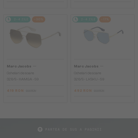
2-4 ZILE
-30%
2-4 ZILE
-17%
—
—
Marc Jacobs
Marc Jacobs
Ochelari de soare
Ochelari de soare
326/S - HAMGA - 59
326/S - LKSKU - 59
419 RON
492 RON
593 RON
593 RON
PARTEA DE SUS A PAGINII