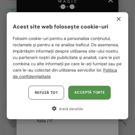
2-4 ZILE
-10%
2-4 ZILE
-30%
×
Acest site web folosește cookie-uri
Te rugăm să alegi din listă țara potrivită pentru tine:
Folosim cookie-uri pentru a personaliza conținutul,
reclamele și pentru a ne analiza traficul. De asemenea,
România / RO
împărtășim informații despre utilizarea site-ului nostru
—
—
cu partenerii noștri de publicitate și analiză, care le pot
Polska / PL
Marc Jacobs
Marc Jacobs
combina cu alte informații pe care le-ați furnizat sau pe
Ochelari de soare
Ochelari de soare
Magyarország / HU
care le-au colectat din utilizarea serviciilor lor.
Politica
716/S - KB798 - 62
253/S - J5GFQ - 58
de confidențialitate
United Arab Emirates / EN
593 RON
419 RON
651 RON
593 RON
Austria / AT
ACCEPTĂ TOATE
REFUZĂ TOT
Germania / DE
2-4 ZILE
-12%
2-4 ZILE
-12%
Arată detaliile
Franța / FR
Italia / IT