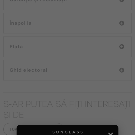
Înapoi la
Plata
Ghid electoral
S-AR PUTEA SĂ FIȚI INTERESAȚI
ȘI DE
TOATE PRODUSELE