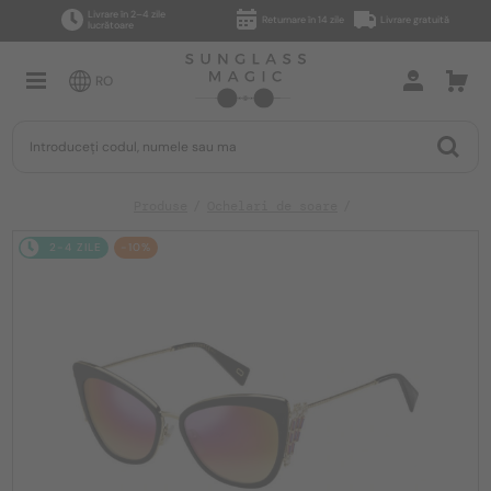
Livrare în 2–4 zile
Returnare în 14 zile
Livrare gratuită
lucrătoare
RO
Produse
Ochelari de soare
2-4 ZILE
-10%