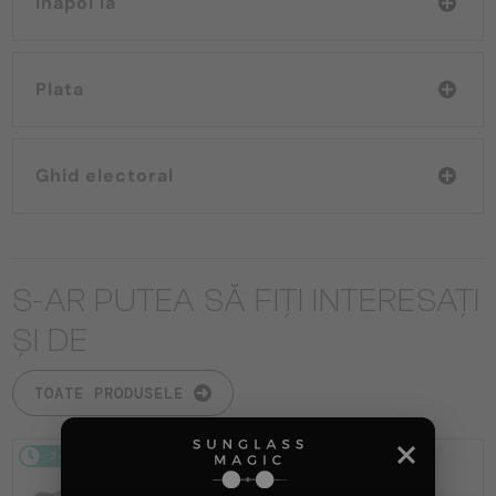
Înapoi la
Plata
Ghid electoral
S-AR PUTEA SĂ FIȚI INTERESAȚI
ȘI DE
TOATE PRODUSELE
2-4 ZILE
-10%
2-4 ZILE
-30%