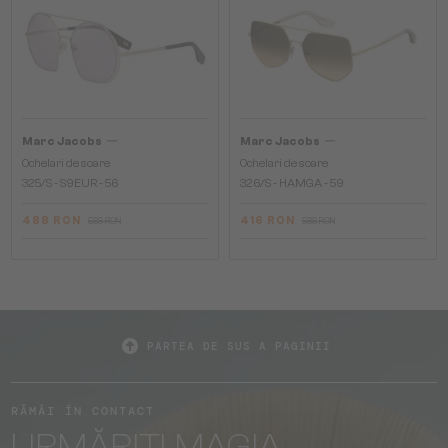
—
—
Marc Jacobs
Marc Jacobs
Ochelari de soare
Ochelari de soare
325/S - S9EUR - 56
326/S - HAMGA - 59
488 RON
416 RON
588 RON
588 RON
PARTEA DE SUS A PAGINII
RĂMÂI ÎN CONTACT
URMĂRIȚI MAGIA