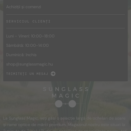
Achiziții și comenzi
SERVICIUL CLIENȚI
Luni - Vineri: 10:00-18:00
Sâmbătă: 10:00-14:00
Duminică: închis
shop@
sunglassmagic.hu
TRIMITEȚI UN MESAJ
La Sunglass Magic, veți găsi o selecție largă de ochelari de soare
și rame optice de mărci premium. Magazinul nostru este situat la
2 minute de Tunelul Buda, cu consiliere de specialitate pentru toți.