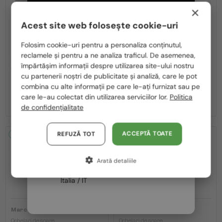
×
Acest site web folosește cookie-uri
Te rugăm să alegi din listă țara potrivită pentru tine:
Folosim cookie-uri pentru a personaliza conținutul,
reclamele și pentru a ne analiza traficul. De asemenea,
—
—
Marc Jacobs
Marc Jacobs
România / RO
împărtășim informații despre utilizarea site-ului nostru
Ochelari de soare
Ochelari de soare
cu partenerii noștri de publicitate și analiză, care le pot
Polska / PL
716/S - KB798 - 62
253/S - J5GFQ - 58
combina cu alte informații pe care le-ați furnizat sau pe
Magyarország / HU
care le-au colectat din utilizarea serviciilor lor.
Politica
588 RON
416 RON
646 RON
588 RON
de confidențialitate
United Arab Emirates / EN
Austria / AT
ACCEPTĂ TOATE
REFUZĂ TOT
2-4 ZILE
-10%
2-4 ZILE
-12%
Germania / DE
Arată detaliile
Franța / FR
Italia / IT
—
—
Marc Jacobs
Marc Jacobs
Ochelari de soare
Ochelari de soare