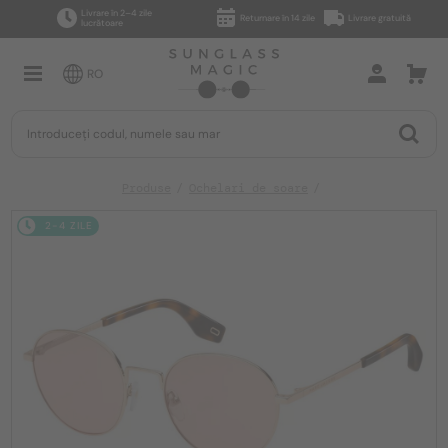
Livrare în 2–4 zile
Returnare în 14 zile
Livrare gratuită
lucrătoare
RO
Produse
Ochelari de soare
2-4 ZILE