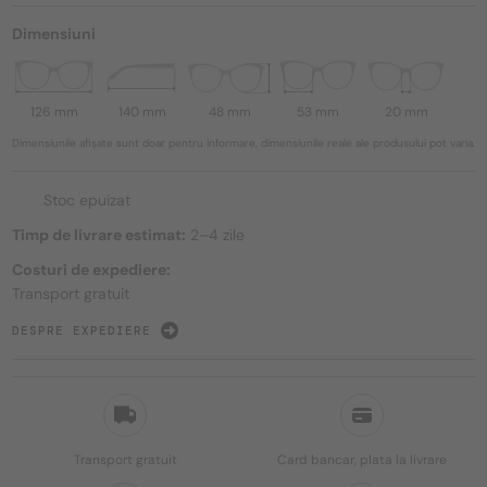
Dimensiuni
126 mm
140 mm
48 mm
53 mm
20 mm
Dimensiunile afișate sunt doar pentru informare, dimensiunile reale ale produsului pot varia.
Stoc epuizat
Timp de livrare estimat:
2–4 zile
Costuri de expediere:
Transport gratuit
DESPRE EXPEDIERE
Transport gratuit
Card bancar, plata la livrare