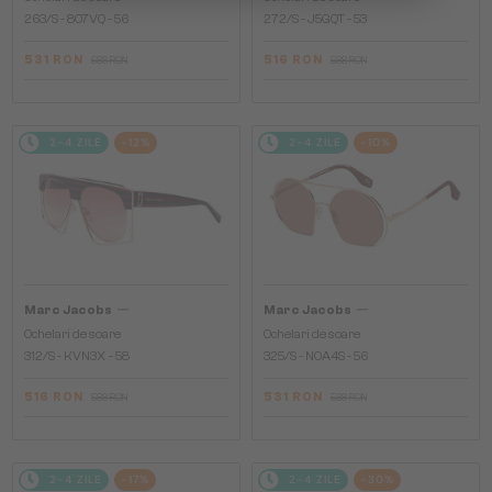
263/S - 807VQ - 56
272/S - J5GQT - 53
531 RON
516 RON
588 RON
588 RON
2-4 ZILE
-12%
2-4 ZILE
-10%
—
—
Marc Jacobs
Marc Jacobs
Ochelari de soare
Ochelari de soare
312/S - KVN3X - 58
325/S - NOA4S - 56
516 RON
531 RON
588 RON
588 RON
2-4 ZILE
-17%
2-4 ZILE
-30%