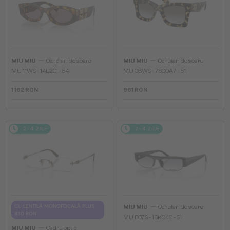
—
—
MIU MIU
Ochelari de soare
MIU MIU
Ochelari de soare
MU 11WS - 14L20I - 54
MU 08WS - 7S00A7 - 51
1 162 RON
961 RON
2-4 ZILE
2-4 ZILE
—
CU LENTILĂ MONOFOCALĂ PLUS
MIU MIU
Ochelari de soare
330 RON
MU B07S - 16K04O - 51
—
MIU MIU
Cadru optic