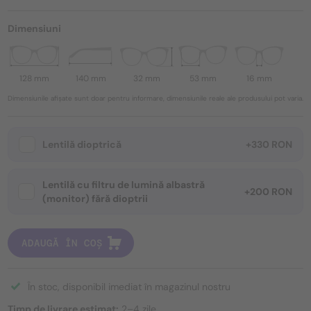
Dimensiuni
128 mm
140 mm
32 mm
53 mm
16 mm
Dimensiunile afișate sunt doar pentru informare, dimensiunile reale ale produsului pot varia.
Lentilă dioptrică
+330 RON
Lentilă cu filtru de lumină albastră
+200 RON
(monitor) fără dioptrii
ADAUGĂ ÎN COȘ
În stoc, disponibil imediat în magazinul nostru
Timp de livrare estimat:
2–4 zile