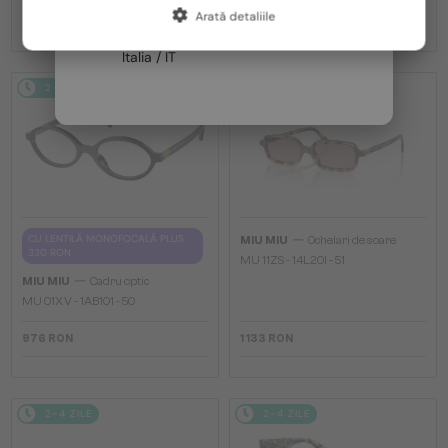
-8%
1 506 RON
1 133 RON
Arată detaliile
Franța / FR
Italia / IT
2-4 ZILE
2-4 ZILE
—
CU LENTILĂ MONOFOCALĂ PLUS
MIU MIU
Ochelari de soare
330 RON
MU 11ZS - 14L20I - 51
—
MIU MIU
Cadru optic
MU 01XV - 1AB1O1 - 50
976 RON
1 133 RON
2-4 ZILE
2-4 ZILE