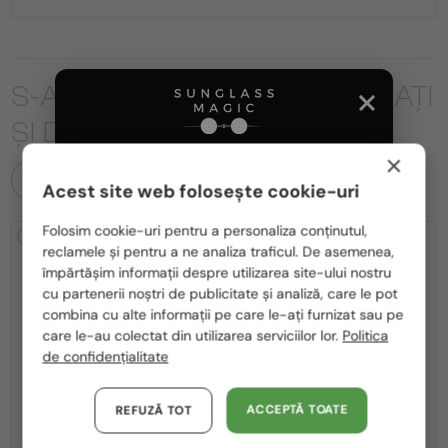
S-AR PUTEA SĂ FIȚI INTERESAȚI
ȘI DE
×
TOATE PRODUSELE
Acest site web folosește cookie-uri
Te rugăm să alegi din listă țara potrivită pentru tine:
Folosim cookie-uri pentru a personaliza conținutul,
2-4 ZILE
2-4 ZILE
reclamele și pentru a ne analiza traficul. De asemenea,
România / RO
împărtășim informații despre utilizarea site-ului nostru
cu partenerii noștri de publicitate și analiză, care le pot
Polska / PL
combina cu alte informații pe care le-ați furnizat sau pe
Magyarország / HU
care le-au colectat din utilizarea serviciilor lor.
Politica
de confidențialitate
United Arab Emirates / EN
—
—
MIU MIU
Ochelari de soare
MIU MIU
Ochelari de soare
Austria / AT
ACCEPTĂ TOATE
MU A55S - ​1BC90Q - ​57
MU 11ZS - 16K01O - 51
REFUZĂ TOT
Germania / DE
1 636 RON