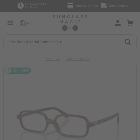
Livrare în 2–4 zile
Returnare în 14 zile
Livrare gratuită
lucrătoare
RO
Produse
Cadru optic
2-4 ZILE