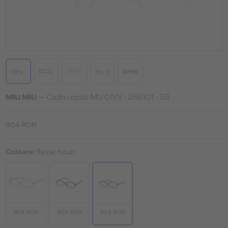
MIU MIU
— Cadru optic MU 01YV - 26E1O1 - 53
904 RON
Culoare:
Rayat tutun
904 RON
904 RON
904 RON