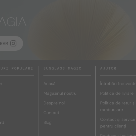
AGIA
RAM
DURI POPULARE
SUNGLASS MAGIC
AJUTOR
n
Acasă
Întrebări frecvent
Magazinul nostru
Politica de livrare
r
Despre noi
Politica de retur și
rambursare
Contact
Contact și servicii
rd
Blog
pentru clienți
Produse și calitat