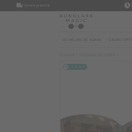
Livrare gratuită
Livrare
OCHELARI DE SOARE
CADRU OPT
Produse
Ochelari de soare
2-4 ZILE