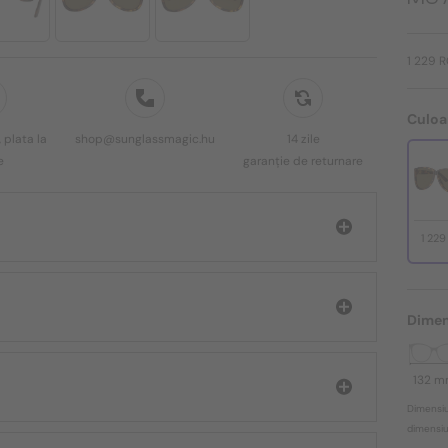
1 229 
Culoa
 plata la
shop@sunglassmagic.hu
14 zile
e
garanție de returnare
1 22
Dimen
132 
Dimensiu
dimensiun