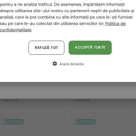
România / RO
pentru a ne analiza traficul. De asemenea, împărtășim informații
2-4 ZILE
2-4 ZILE
despre utilizarea site-ului nostru cu partenerii noștri de publicitate și
Polska / PL
analiză, care le pot combina cu alte informații pe care le-ați furnizat
sau pe care le-au colectat din utilizarea serviciilor lor.
Politica de
Magyarország / HU
confidențialitate
United Arab Emirates / EN
Austria / AT
ACCEPTĂ TOATE
REFUZĂ TOT
Germania / DE
Arată detaliile
Franța / FR
—
MIU MIU
Ochelari de soare
CU LENTILĂ MONOFOCALĂ PLUS 330
RON
MU 11ZS - 16K01O - 51
Italia / IT
—
MIU MIU
Cadru optic
MU 01XV - 1AB1O1 - 50
1 142 RON
983 RON
2-4 ZILE
2-4 ZILE