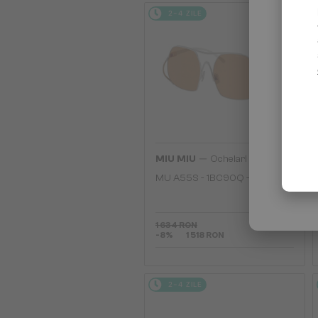
2-4 ZILE
—
MIU MIU
Ochelari de soare
MU A55S - ​1BC90Q - ​57
1 634 RON
-8%
1 518 RON
2-4 ZILE