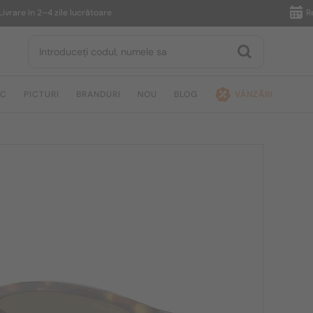
 în 2–4 zile lucrătoare
Returnar
IC
PICTURI
BRANDURI
NOU
BLOG
VÂNZĂRI