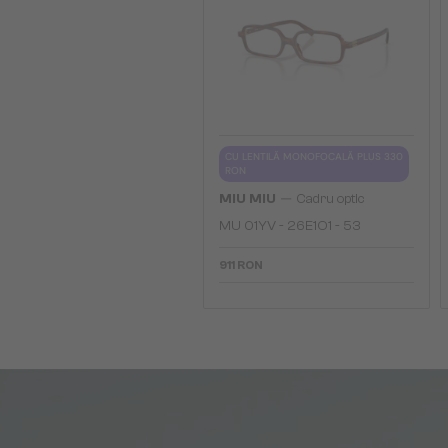
CU LENTILĂ MONOFOCALĂ PLUS 330
RON
—
MIU MIU
Cadru optic
MU 01YV - 26E1O1 - 53
911 RON