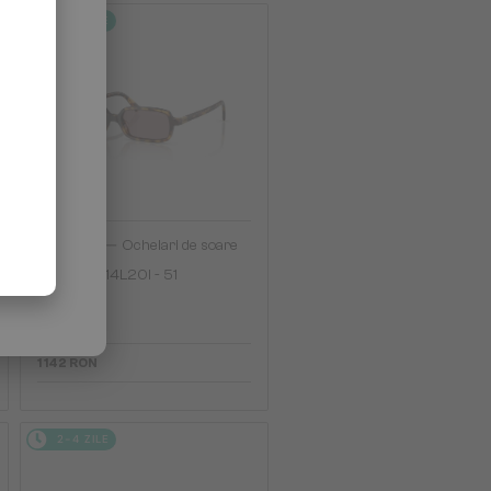
2-4 ZILE
—
MIU MIU
Ochelari de soare
MU 11ZS - 14L20I - 51
1 142 RON
2-4 ZILE