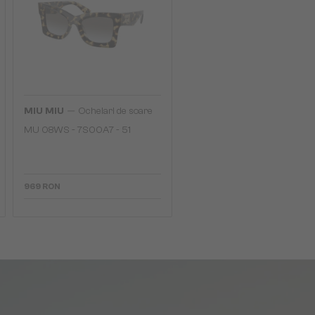
—
MIU MIU
Ochelari de soare
MU 08WS - 7S00A7 - 51
969 RON