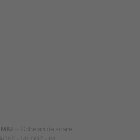
 MIU
— Ochelari de soare
A08S - 14L09Z - 61