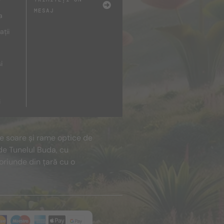
MESAJ
a
ații
i
i
de soare și rame optice de
de Tunelul Buda, cu
oriunde din țară cu o