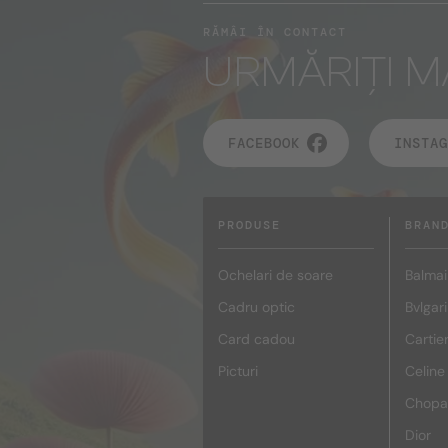
RĂMÂI ÎN CONTACT
URMĂRIȚI M
FACEBOOK
INSTAG
PRODUSE
BRAN
Ochelari de soare
Balmai
Cadru optic
Bvlgari
Card cadou
Cartie
Picturi
Celine
Chopa
Dior