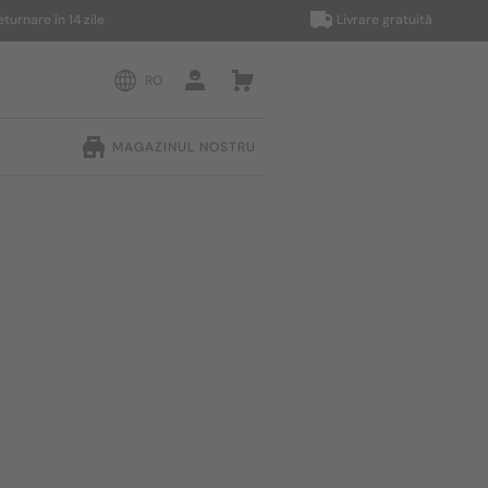
e în 14 zile
Livrare gratuită
RO
MAGAZINUL NOSTRU