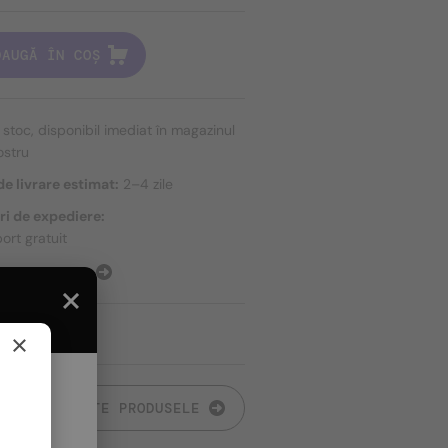
DAUGĂ ÎN COȘ
n stoc, disponibil imediat în magazinul
ostru
e livrare estimat:
2–4 zile
ri de expediere:
ort gratuit
E EXPEDIERE
×
TOATE PRODUSELE