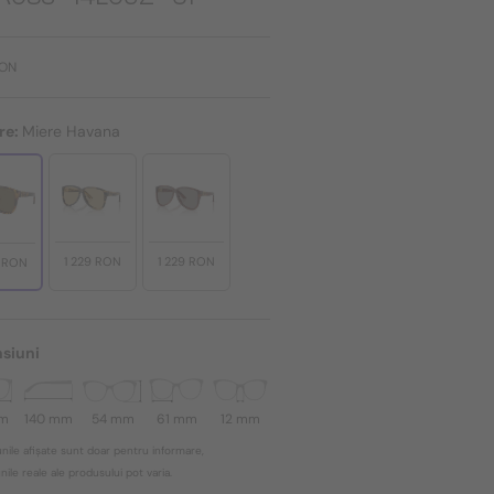
RON
re:
Miere Havana
1 229 RON
1 229 RON
9 RON
siuni
mm
140 mm
54 mm
61 mm
12 mm
nile afișate sunt doar pentru informare,
ile reale ale produsului pot varia.