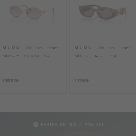
—
—
MIU MIU
Ochelari de soare
MIU MIU
Ochelari de soare
MU 52YS - ​5AK06S - ​54
MU 11WS - 14L20I - 54
1 185 RON
1 171 RON
PARTEA DE SUS A PAGINII