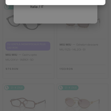
Italia / IT
2-4 ZILE
2-4 ZILE
—
CU LENTILĂ MONOFOCALĂ PLUS
MIU MIU
Ochelari de soare
330 RON
MU 11ZS - 14L20I - 51
—
MIU MIU
Cadru optic
MU 01XV - 1AB1O1 - 50
976 RON
1 133 RON
2-4 ZILE
2-4 ZILE