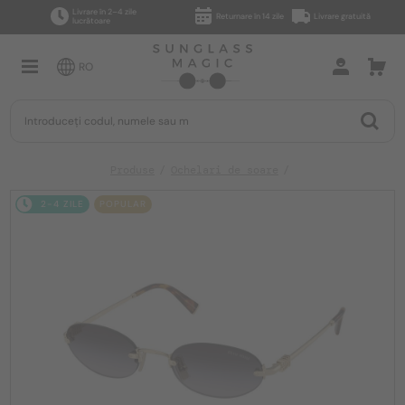
Livrare în 2–4 zile
Returnare în 14 zile
Livrare gratuită
lucrătoare
RO
Produse
Ochelari de soare
2-4 ZILE
POPULAR