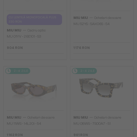
—
CU LENTILĂ MONOFOCALĂ PLUS
MIU MIU
Ochelari de soare
330 RON
MU 52YS - ​5AK06S - ​54
—
MIU MIU
Cadru optic
MU 01YV - 26E1O1 - 53
904 RON
1 176 RON
2-4 ZILE
2-4 ZILE
—
—
MIU MIU
Ochelari de soare
MIU MIU
Ochelari de soare
MU 11WS - 14L20I - 54
MU 08WS - 7S00A7 - 51
1 162 RON
961 RON