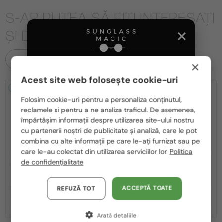
S-AR PUTEA SĂ FIȚI INTERESAȚI
ȘI DE
TOATE PRODUSELE
×
Acest site web folosește cookie-uri
2-4 ZILE
2-4 ZILE
Te rugăm să alegi din listă țara potrivită pentru tine:
Folosim cookie-uri pentru a personaliza conținutul,
reclamele și pentru a ne analiza traficul. De asemenea,
România / RO
împărtășim informații despre utilizarea site-ului nostru
cu partenerii noștri de publicitate și analiză, care le pot
Polska / PL
combina cu alte informații pe care le-ați furnizat sau pe
Magyarország / HU
care le-au colectat din utilizarea serviciilor lor.
Politica
de confidențialitate
—
—
MIU MIU
Ochelari de soare
MIU MIU
Ochelari de soare
United Arab Emirates / EN
MU A55S - ​1BC90Q - ​57
MU 11ZS - 16K01O - 51
Austria / AT
ACCEPTĂ TOATE
REFUZĂ TOT
1 636 RON
-8%
1 506 RON
1 133 RON
Germania / DE
Arată detaliile
Franța / FR