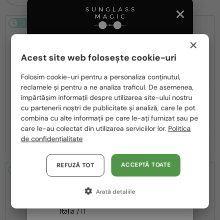
2-4 ZILE
2-4 ZILE
×
Acest site web folosește cookie-uri
Te rugăm să alegi din listă țara potrivită pentru tine:
Folosim cookie-uri pentru a personaliza conținutul,
reclamele și pentru a ne analiza traficul. De asemenea,
România / RO
—
—
împărtășim informații despre utilizarea site-ului nostru
MIU MIU
Ochelari de soare
MIU MIU
Ochelari de soare
cu partenerii noștri de publicitate și analiză, care le pot
Polska / PL
MU A55S - ​1BC90Q - ​57
MU 11ZS - 16K01O - 51
combina cu alte informații pe care le-ați furnizat sau pe
Magyarország / HU
1 636 RON
care le-au colectat din utilizarea serviciilor lor.
Politica
-8%
1 506 RON
1 133 RON
de confidențialitate
United Arab Emirates / EN
Austria / AT
ACCEPTĂ TOATE
REFUZĂ TOT
2-4 ZILE
2-4 ZILE
Germania / DE
Arată detaliile
Franța / FR
Italia / IT