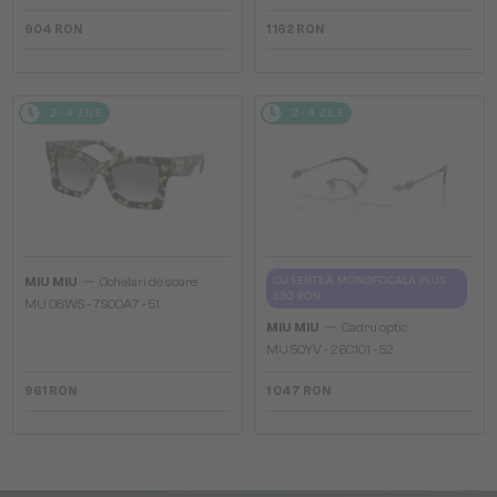
904 RON
1 162 RON
2-4 ZILE
2-4 ZILE
—
CU LENTILĂ MONOFOCALĂ PLUS
MIU MIU
Ochelari de soare
330 RON
MU 08WS - 7S00A7 - 51
—
MIU MIU
Cadru optic
MU 50YV - 26C1O1 - 52
961 RON
1 047 RON