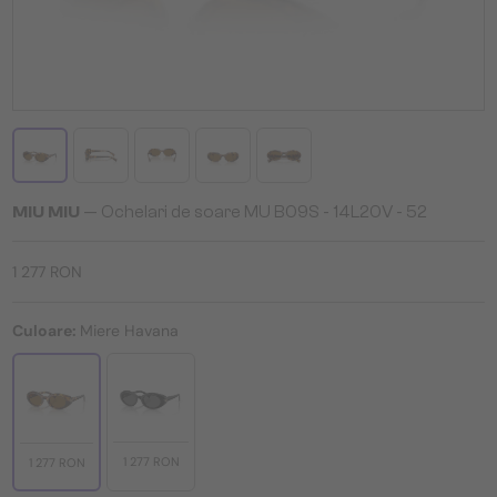
MIU MIU
— Ochelari de soare MU B09S - 14L20V - 52
1 277 RON
Culoare:
Miere Havana
1 277 RON
1 277 RON