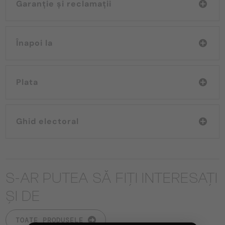
Garanție și reclamații
Înapoi la
Plata
Ghid electoral
S-AR PUTEA SĂ FIȚI INTERESAȚI
ȘI DE
TOATE PRODUSELE