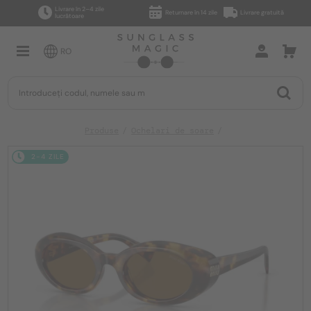
Livrare în 2–4 zile
Returnare în 14 zile
Livrare gratuită
lucrătoare
RO
Produse
Ochelari de soare
2-4 ZILE