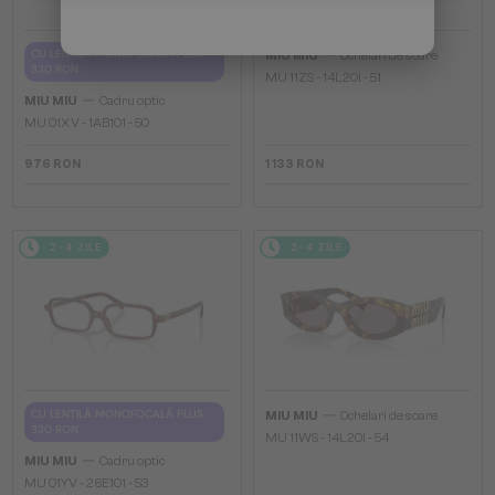
—
CU LENTILĂ MONOFOCALĂ PLUS
MIU MIU
Ochelari de soare
330 RON
MU 11ZS - 14L20I - 51
—
MIU MIU
Cadru optic
MU 01XV - 1AB1O1 - 50
976 RON
1 133 RON
2-4 ZILE
2-4 ZILE
—
CU LENTILĂ MONOFOCALĂ PLUS
MIU MIU
Ochelari de soare
330 RON
MU 11WS - 14L20I - 54
—
MIU MIU
Cadru optic
MU 01YV - 26E1O1 - 53