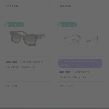
904 RON
1 162 RON
2-4 ZILE
2-4 ZILE
—
CU LENTILĂ MONOFOCALĂ PLUS
MIU MIU
Ochelari de soare
330 RON
MU 08WS - 7S00A7 - 51
—
MIU MIU
Cadru optic
MU 50YV - 26C1O1 - 52
961 RON
1 047 RON