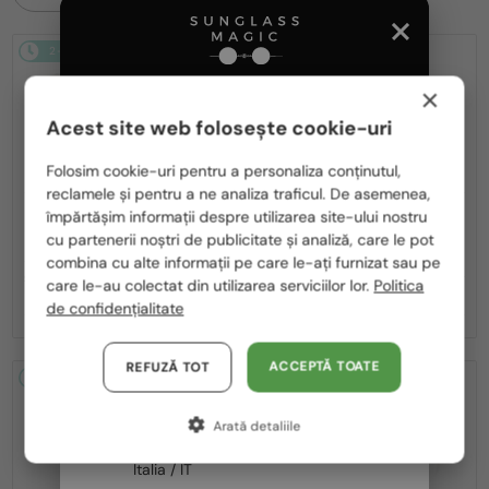
2-4 ZILE
2-4 ZILE
×
Acest site web folosește cookie-uri
Te rugăm să alegi din listă țara potrivită pentru tine:
Folosim cookie-uri pentru a personaliza conținutul,
reclamele și pentru a ne analiza traficul. De asemenea,
România / RO
—
—
împărtășim informații despre utilizarea site-ului nostru
MIU MIU
Ochelari de soare
MIU MIU
Ochelari de soare
cu partenerii noștri de publicitate și analiză, care le pot
Polska / PL
MU A55S - ​1BC90Q - ​57
MU 11ZS - 16K01O - 51
combina cu alte informații pe care le-ați furnizat sau pe
Magyarország / HU
1 636 RON
care le-au colectat din utilizarea serviciilor lor.
Politica
-8%
1 506 RON
1 133 RON
de confidențialitate
United Arab Emirates / EN
Austria / AT
ACCEPTĂ TOATE
REFUZĂ TOT
2-4 ZILE
2-4 ZILE
Germania / DE
Arată detaliile
Franța / FR
Italia / IT