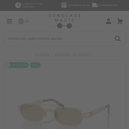
Livrare în 2–4 zile
Returnare în 14 zile
Livrare gratuită
lucrătoare
RO
Produse
Ochelari de soare
2-4 ZILE
NOU