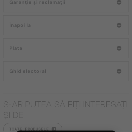
Garanție și reclamații
Înapoi la
Plata
Ghid electoral
S-AR PUTEA SĂ FIȚI INTERESAȚI
ȘI DE
TOATE PRODUSELE