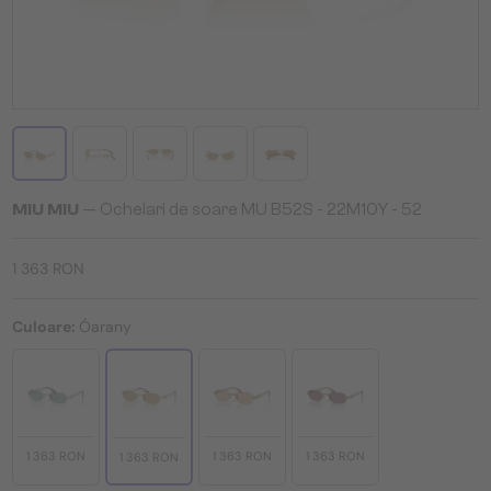
MIU MIU
— Ochelari de soare MU B52S - 22M10Y - 52
1 363 RON
Culoare:
Óarany
1 363 RON
1 363 RON
1 363 RON
1 363 RON