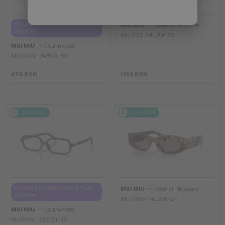
—
CU LENTILĂ MONOFOCALĂ PLUS
MIU MIU
Ochelari de soare
330 RON
MU 11ZS - 14L20I - 51
—
MIU MIU
Cadru optic
MU 01XV - 1AB1O1 - 50
976 RON
1 133 RON
2-4 ZILE
2-4 ZILE
—
CU LENTILĂ MONOFOCALĂ PLUS
MIU MIU
Ochelari de soare
330 RON
MU 11WS - 14L20I - 54
—
MIU MIU
Cadru optic
MU 01YV - 26E1O1 - 53