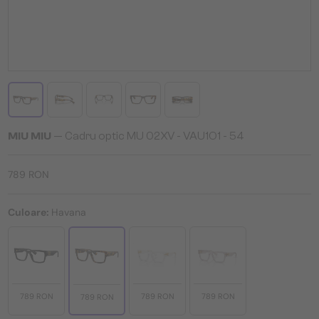
MIU MIU
— Cadru optic MU 02XV - ​VAU1O1 - ​54
789 RON
Culoare:
Havana
789 RON
789 RON
789 RON
789 RON