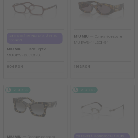
—
CU LENTILĂ MONOFOCALĂ PLUS
MIU MIU
Ochelari de soare
330 RON
MU 11WS - 14L20I - 54
—
MIU MIU
Cadru optic
MU 01YV - 26E1O1 - 53
904 RON
1 162 RON
2-4 ZILE
2-4 ZILE
—
CU LENTILĂ MONOFOCALĂ PLUS
MIU MIU
Ochelari de soare