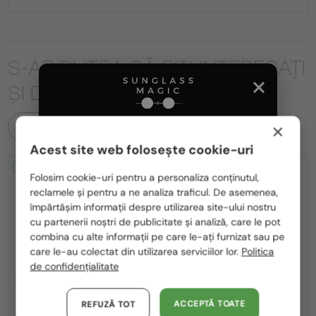
S-AR PUTEA SĂ FIȚI INTERESAȚI
ȘI DE
×
TOATE PRODUSELE
Acest site web folosește cookie-uri
Te rugăm să alegi din listă țara potrivită pentru tine:
2-4 ZILE
2-4 ZILE
Folosim cookie-uri pentru a personaliza conținutul,
reclamele și pentru a ne analiza traficul. De asemenea,
România / RO
împărtășim informații despre utilizarea site-ului nostru
cu partenerii noștri de publicitate și analiză, care le pot
Polska / PL
combina cu alte informații pe care le-ați furnizat sau pe
Magyarország / HU
care le-au colectat din utilizarea serviciilor lor.
Politica
de confidențialitate
United Arab Emirates / EN
—
—
MIU MIU
Ochelari de soare
MIU MIU
Ochelari de soare
MU A55S - ​1BC90Q - ​57
MU 11ZS - 16K01O - 51
Austria / AT
ACCEPTĂ TOATE
REFUZĂ TOT
1 636 RON