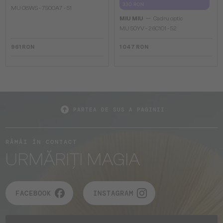
330 RON
MU 08WS - 7S00A7 - 51
—
MIU MIU
Cadru optic
MU 50YV - 26C1O1 - 52
961 RON
1 047 RON
PARTEA DE SUS A PAGINII
RĂMÂI ÎN CONTACT
URMĂRIȚI MAGIA
FACEBOOK
INSTAGRAM