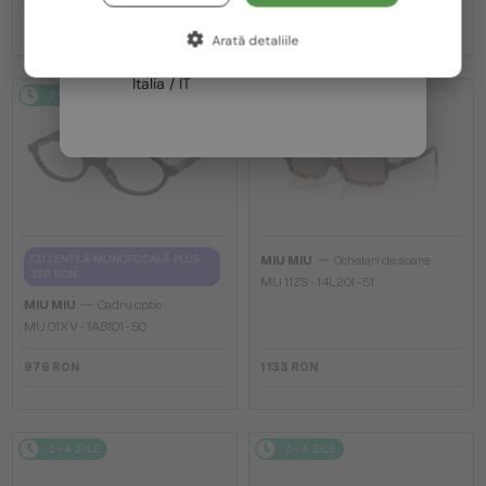
Germania / DE
-8%
1 506 RON
1 133 RON
Arată detaliile
Franța / FR
Italia / IT
2-4 ZILE
2-4 ZILE
—
CU LENTILĂ MONOFOCALĂ PLUS
MIU MIU
Ochelari de soare
330 RON
MU 11ZS - 14L20I - 51
—
MIU MIU
Cadru optic
MU 01XV - 1AB1O1 - 50
976 RON
1 133 RON
2-4 ZILE
2-4 ZILE