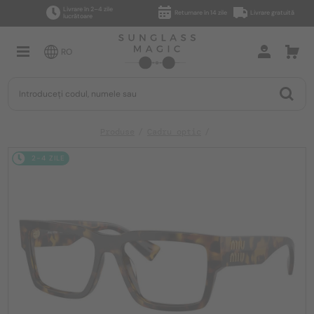
Livrare în 2–4 zile
Returnare în 14 zile
Livrare gratuită
lucrătoare
RO
Produse
Cadru optic
2-4 ZILE