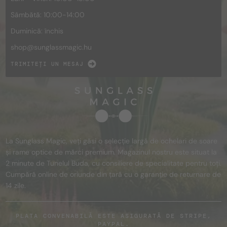
Sâmbătă: 10:00-14:00
Duminică: închis
shop@
sunglassmagic.hu
TRIMITEȚI UN MESAJ
La Sunglass Magic, veți găsi o selecție largă de ochelari de soare
și rame optice de mărci premium. Magazinul nostru este situat la
2 minute de Tunelul Buda, cu consiliere de specialitate pentru toți.
Cumpără online de oriunde din țară cu o garanție de returnare de
14 zile.
PLATA CONVENABILĂ ESTE ASIGURATĂ DE STRIPE,
PAYPAL.