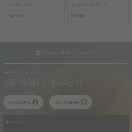
MU 11WS - 14L20I - 54
MU 08WS - 7S00A7 - 51
1 162 RON
961 RON
PARTEA DE SUS A PAGINII
RĂMÂI ÎN CONTACT
URMĂRIȚI MAGIA
FACEBOOK
INSTAGRAM
AJUTOR