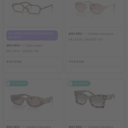
—
CU LENTILĂ MONOFOCALĂ PLUS
MIU MIU
Ochelari de soare
330 RON
MU 52YS - ​5AK06S - ​54
—
MIU MIU
Cadru optic
MU 01YV - 26E1O1 - 53
904 RON
1 176 RON
2-4 ZILE
2-4 ZILE
—
—
MIU MIU
Ochelari de soare
MIU MIU
Ochelari de soare