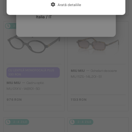
-8%
1 506 RON
1 133 RON
Arată detaliile
Franța / FR
Italia / IT
2-4 ZILE
2-4 ZILE
—
CU LENTILĂ MONOFOCALĂ PLUS
MIU MIU
Ochelari de soare
330 RON
MU 11ZS - 14L20I - 51
—
MIU MIU
Cadru optic
MU 01XV - 1AB1O1 - 50
976 RON
1 133 RON
2-4 ZILE
2-4 ZILE