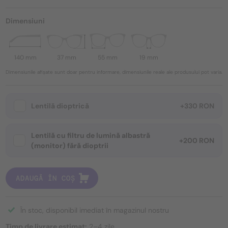
Dimensiuni
140 mm
37 mm
55 mm
19 mm
Dimensiunile afișate sunt doar pentru informare, dimensiunile reale ale produsului pot varia.
Lentilă dioptrică
+330 RON
Lentilă cu filtru de lumină albastră
+200 RON
(monitor) fără dioptrii
ADAUGĂ ÎN COȘ
În stoc, disponibil imediat în magazinul nostru
Timp de livrare estimat:
2–4 zile