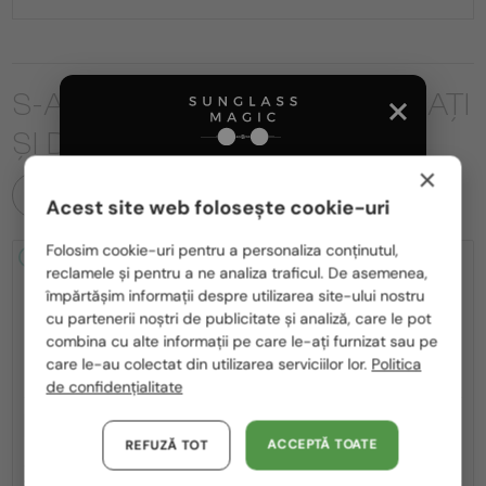
S-AR PUTEA SĂ FIȚI INTERESAȚI
ȘI DE
×
TOATE PRODUSELE
Acest site web folosește cookie-uri
Te rugăm să alegi din listă țara potrivită pentru tine:
Folosim cookie-uri pentru a personaliza conținutul,
2-4 ZILE
2-4 ZILE
reclamele și pentru a ne analiza traficul. De asemenea,
România / RO
împărtășim informații despre utilizarea site-ului nostru
cu partenerii noștri de publicitate și analiză, care le pot
Polska / PL
combina cu alte informații pe care le-ați furnizat sau pe
Magyarország / HU
care le-au colectat din utilizarea serviciilor lor.
Politica
de confidențialitate
United Arab Emirates / EN
—
—
MIU MIU
Ochelari de soare
MIU MIU
Ochelari de soare
Austria / AT
ACCEPTĂ TOATE
MU A55S - ​1BC90Q - ​57
MU 11ZS - 16K01O - 51
REFUZĂ TOT
Germania / DE
1 636 RON