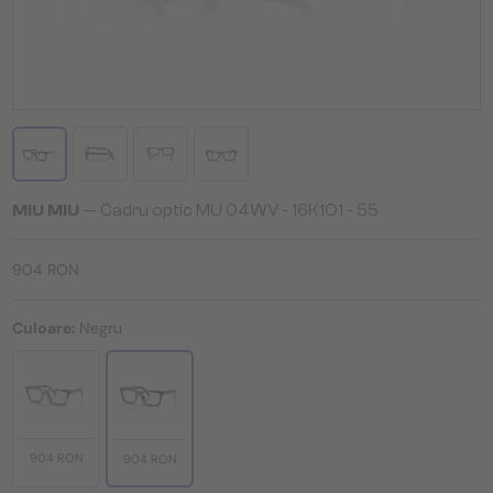
MIU MIU
— Cadru optic MU 04WV - ​16K1O1 - ​55
904 RON
Culoare:
Negru
904 RON
904 RON