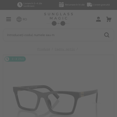
Livrare în 2–4 zile
Returnare în 14 zile
Livrare gratuită
lucrătoare
RO
Produse
Cadru optic
2-4 ZILE