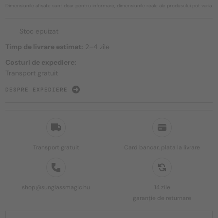
Dimensiunile afișate sunt doar pentru informare, dimensiunile reale ale produsului pot varia.
Stoc epuizat
Timp de livrare estimat:
2–4 zile
Costuri de expediere:
Transport gratuit
DESPRE EXPEDIERE
Transport gratuit
Card bancar, plata la livrare
shop@sunglassmagic.hu
14 zile
garanție de returnare