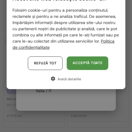
MU A55S - ​1BC90Q - ​57
MU 11ZS - 16K01O - 51
Te rugăm să alegi din listă țara potrivită pentru tine:
Folosim cookie-uri pentru a personaliza conținutul,
reclamele și pentru a ne analiza traficul. De asemenea,
1 636 RON
România / RO
-8%
1 506 RON
1 133 RON
împărtășim informații despre utilizarea site-ului nostru
cu partenerii noștri de publicitate și analiză, care le pot
Polska / PL
combina cu alte informații pe care le-ați furnizat sau pe
Magyarország / HU
care le-au colectat din utilizarea serviciilor lor.
Politica
2-4 ZILE
2-4 ZILE
de confidențialitate
United Arab Emirates / EN
Austria / AT
ACCEPTĂ TOATE
REFUZĂ TOT
Germania / DE
Arată detaliile
Franța / FR
—
CU LENTILĂ MONOFOCALĂ PLUS
MIU MIU
Ochelari de soare
Italia / IT
330 RON
MU 11ZS - 14L20I - 51
—
MIU MIU
Cadru optic
MU 01XV - 1AB1O1 - 50
976 RON
1 133 RON