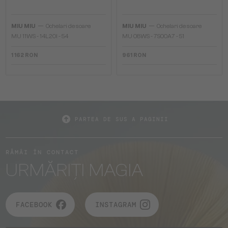
—
—
MIU MIU
Ochelari de soare
MIU MIU
Ochelari de soare
MU 11WS - 14L20I - 54
MU 08WS - 7S00A7 - 51
1 162 RON
961 RON
PARTEA DE SUS A PAGINII
RĂMÂI ÎN CONTACT
URMĂRIȚI MAGIA
FACEBOOK
INSTAGRAM