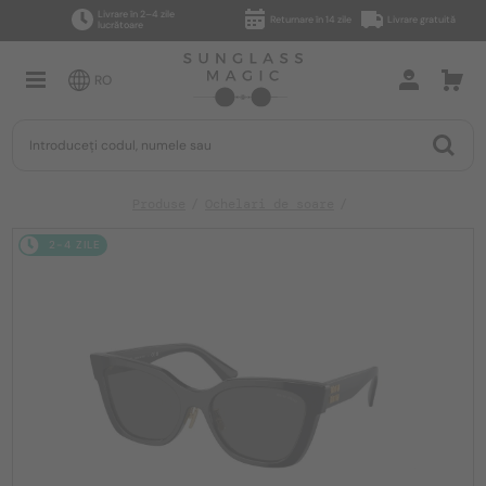
Livrare în 2–4 zile
Returnare în 14 zile
Livrare gratuită
lucrătoare
RO
Produse
Ochelari de soare
2-4 ZILE