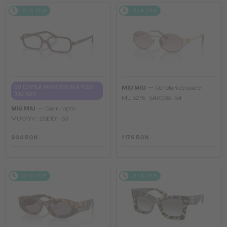
2-4 ZILE
2-4 ZILE
—
CU LENTILĂ MONOFOCALĂ PLUS
MIU MIU
Ochelari de soare
330 RON
MU 52YS - ​5AK06S - ​54
—
MIU MIU
Cadru optic
MU 01YV - 26E1O1 - 53
904 RON
1 176 RON
2-4 ZILE
2-4 ZILE