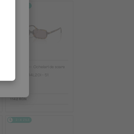
2-4 ZILE
—
MIU MIU
Ochelari de soare
MU 11ZS - 14L20I - 51
1 142 RON
2-4 ZILE