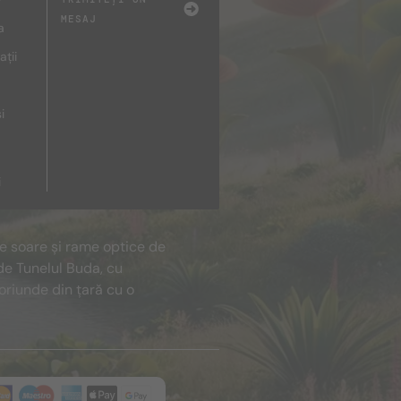
MESAJ
a
ații
i
i
de soare și rame optice de
de Tunelul Buda, cu
oriunde din țară cu o