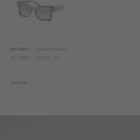
—
MIU MIU
Ochelari de soare
MU 08WS - 7S00A7 - 51
969 RON