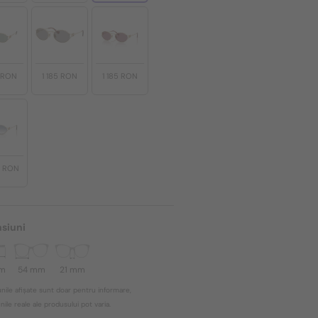
5 RON
1 185 RON
1 185 RON
0 RON
siuni
mm
54 mm
21 mm
nile afișate sunt doar pentru informare,
ile reale ale produsului pot varia.