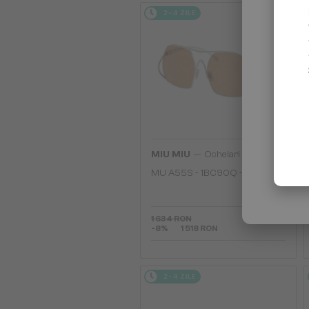
2-4 ZILE
—
MIU MIU
Ochelari de soare
MU A55S - ​1BC90Q - ​57
1 634 RON
-8%
1 518 RON
2-4 ZILE