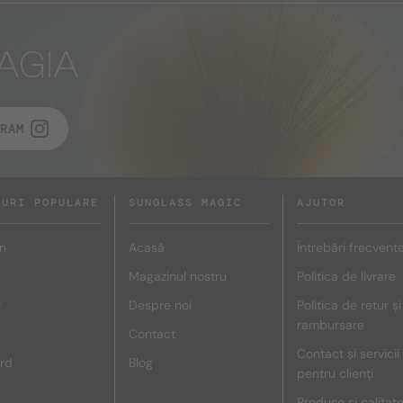
AGIA
RAM
DURI POPULARE
SUNGLASS MAGIC
AJUTOR
n
Acasă
Întrebări frecvent
Magazinul nostru
Politica de livrare
r
Despre noi
Politica de retur și
rambursare
Contact
Contact și servicii
rd
Blog
pentru clienți
Produse și calitat