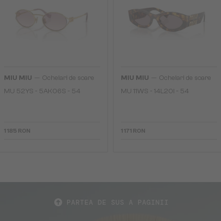
—
—
MIU MIU
Ochelari de soare
MIU MIU
Ochelari de soare
MU 52YS - ​5AK06S - ​54
MU 11WS - 14L20I - 54
1 185 RON
1 171 RON
PARTEA DE SUS A PAGINII