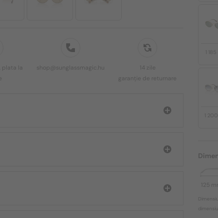
1 18
 plata la
shop@sunglassmagic.hu
14 zile
e
garanție de returnare
1 20
Dimen
125 
Dimensiu
dimensiun