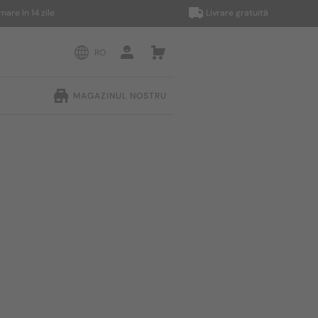
în 14 zile
Livrare gratuită
RO
MAGAZINUL NOSTRU