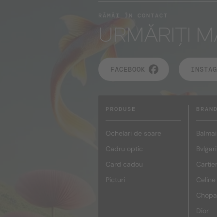
RĂMÂI ÎN CONTACT
URMĂRIȚI M
FACEBOOK
INSTAG
PRODUSE
BRAN
Ochelari de soare
Balmai
Cadru optic
Bvlgari
Card cadou
Cartie
Picturi
Celine
Chopa
Dior