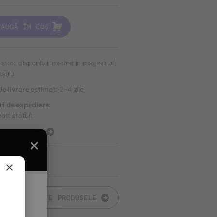
DAUGĂ ÎN COȘ
n stoc, disponibil imediat în magazinul
ostru
e livrare estimat:
2–4 zile
ri de expediere:
ort gratuit
E EXPEDIERE
×
TOATE PRODUSELE