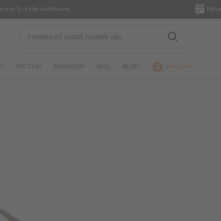
n 2–4 zile lucrătoare
Returnare 
IC
PICTURI
BRANDURI
NOU
BLOG
VÂNZĂRI