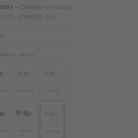
 MIU
— Ochelari de soare
52YS - ZVN10R - 54
ON
re:
Auriu, Havana
5 RON
1 200 RON
1 185 RON
5 RON
1 113 RON
1 185 RON