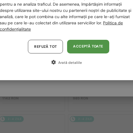
România / RO
pentru a ne analiza traficul. De asemenea, împărtășim informații
2-4 ZILE
2-4 ZILE
despre utilizarea site-ului nostru cu partenerii noștri de publicitate și
Polska / PL
analiză, care le pot combina cu alte informații pe care le-ați furnizat
sau pe care le-au colectat din utilizarea serviciilor lor.
Politica de
Magyarország / HU
confidențialitate
United Arab Emirates / EN
Austria / AT
ACCEPTĂ TOATE
REFUZĂ TOT
Germania / DE
Arată detaliile
Franța / FR
—
MIU MIU
Ochelari de soare
CU LENTILĂ MONOFOCALĂ PLUS 330
RON
MU 11ZS - 16K01O - 51
Italia / IT
—
MIU MIU
Cadru optic
MU 01XV - 1AB1O1 - 50
1 142 RON
983 RON
2-4 ZILE
2-4 ZILE