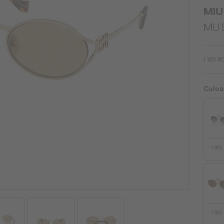
MIU
MU 
1 185 R
Culoa
1 18
1 18