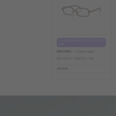
CU LENTILĂ MONOFOCALĂ PLUS 330
RON
—
MIU MIU
Cadru optic
MU 01YV - 26E1O1 - 53
911 RON