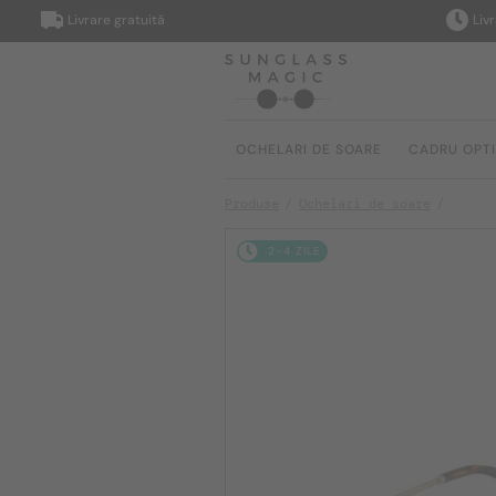
Livrare gratuită
Livrare î
OCHELARI DE SOARE
CADRU OPT
Produse
Ochelari de soare
2-4 ZILE