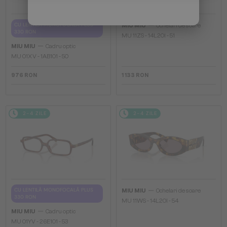
—
CU LENTILĂ MONOFOCALĂ PLUS
MIU MIU
Ochelari de soare
330 RON
MU 11ZS - 14L20I - 51
—
MIU MIU
Cadru optic
MU 01XV - 1AB1O1 - 50
976 RON
1 133 RON
2-4 ZILE
2-4 ZILE
—
CU LENTILĂ MONOFOCALĂ PLUS
MIU MIU
Ochelari de soare
330 RON
MU 11WS - 14L20I - 54
—
MIU MIU
Cadru optic
MU 01YV - 26E1O1 - 53