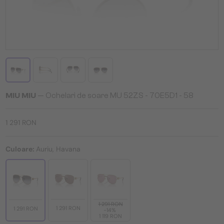
MIU MIU
— Ochelari de soare MU 52ZS - 70E5D1 - 58
1 291 RON
Culoare:
Auriu, Havana
1 291 RON
1 291 RON
1 291 RON
-14%
1 119 RON