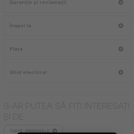
Garanție și reclamații
Înapoi la
Plata
Ghid electoral
S-AR PUTEA SĂ FIȚI INTERESAȚI
ȘI DE
TOATE PRODUSELE