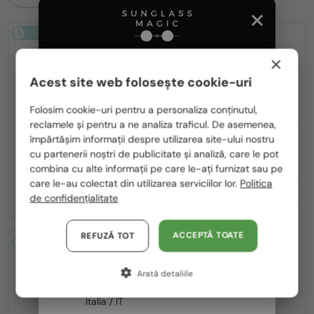
2-4 ZILE
2-4 ZILE
×
Acest site web folosește cookie-uri
Te rugăm să alegi din listă țara potrivită pentru tine:
Folosim cookie-uri pentru a personaliza conținutul,
reclamele și pentru a ne analiza traficul. De asemenea,
România / RO
—
—
împărtășim informații despre utilizarea site-ului nostru
MIU MIU
Ochelari de soare
MIU MIU
Ochelari de soare
cu partenerii noștri de publicitate și analiză, care le pot
Polska / PL
MU A55S - ​1BC90Q - ​57
MU 11ZS - 16K01O - 51
combina cu alte informații pe care le-ați furnizat sau pe
Magyarország / HU
1 636 RON
care le-au colectat din utilizarea serviciilor lor.
Politica
-8%
1 506 RON
1 133 RON
de confidențialitate
United Arab Emirates / EN
Austria / AT
ACCEPTĂ TOATE
REFUZĂ TOT
2-4 ZILE
2-4 ZILE
Germania / DE
Arată detaliile
Franța / FR
Italia / IT