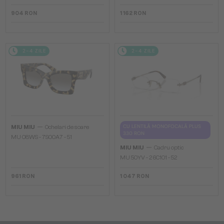
904 RON
1 162 RON
2-4 ZILE
2-4 ZILE
—
CU LENTILĂ MONOFOCALĂ PLUS
MIU MIU
Ochelari de soare
330 RON
MU 08WS - 7S00A7 - 51
—
MIU MIU
Cadru optic
MU 50YV - 26C1O1 - 52
961 RON
1 047 RON