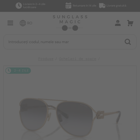
Livrare în 2–4 zile
Returnare în 14 zile
Livrare gratuită
lucrătoare
RO
Produse
Ochelari de soare
2-4 ZILE