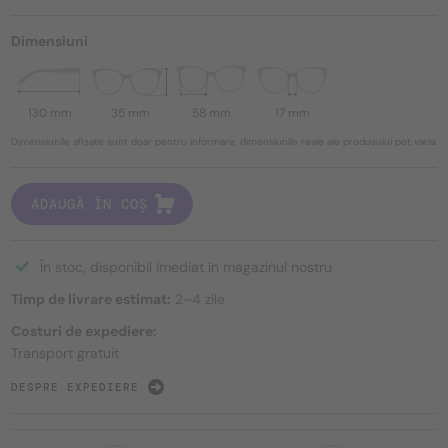
Dimensiuni
130 mm
35 mm
58 mm
17 mm
Dimensiunile afișate sunt doar pentru informare, dimensiunile reale ale produsului pot varia.
ADAUGĂ ÎN COȘ
În stoc, disponibil imediat în magazinul nostru
Timp de livrare estimat:
2–4 zile
Costuri de expediere:
Transport gratuit
DESPRE EXPEDIERE