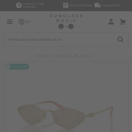
Livrare în 2–4 zile
Returnare în 14 zile
Livrare gratuită
lucrătoare
RO
Produse
Ochelari de soare
2-4 ZILE