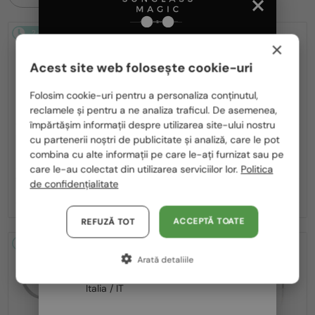
2-4 ZILE
2-4 ZILE
×
Acest site web folosește cookie-uri
Te rugăm să alegi din listă țara potrivită pentru tine:
Folosim cookie-uri pentru a personaliza conținutul,
reclamele și pentru a ne analiza traficul. De asemenea,
România / RO
împărtășim informații despre utilizarea site-ului nostru
—
—
cu partenerii noștri de publicitate și analiză, care le pot
Polska / PL
MIU MIU
Ochelari de soare
MIU MIU
Ochelari de soare
combina cu alte informații pe care le-ați furnizat sau pe
MU A55S - ​1BC90Q - ​57
MU 11ZS - 16K01O - 51
Magyarország / HU
care le-au colectat din utilizarea serviciilor lor.
Politica
1 636 RON
de confidențialitate
United Arab Emirates / EN
-8%
1 506 RON
1 133 RON
Austria / AT
ACCEPTĂ TOATE
REFUZĂ TOT
Germania / DE
2-4 ZILE
2-4 ZILE
Arată detaliile
Franța / FR
Italia / IT