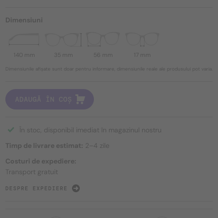
Dimensiuni
140 mm
35 mm
56 mm
17 mm
Dimensiunile afișate sunt doar pentru informare, dimensiunile reale ale produsului pot varia.
ADAUGĂ ÎN COȘ
În stoc, disponibil imediat în magazinul nostru
Timp de livrare estimat:
2–4 zile
Costuri de expediere:
Transport gratuit
DESPRE EXPEDIERE