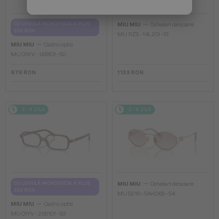
—
CU LENTILĂ MONOFOCALĂ PLUS
MIU MIU
Ochelari de soare
330 RON
MU 11ZS - 14L20I - 51
—
MIU MIU
Cadru optic
MU 01XV - 1AB1O1 - 50
976 RON
1 133 RON
2-4 ZILE
2-4 ZILE
—
CU LENTILĂ MONOFOCALĂ PLUS
MIU MIU
Ochelari de soare
330 RON
MU 52YS - ​5AK06S - ​54
—
MIU MIU
Cadru optic
MU 01YV - 26E1O1 - 53