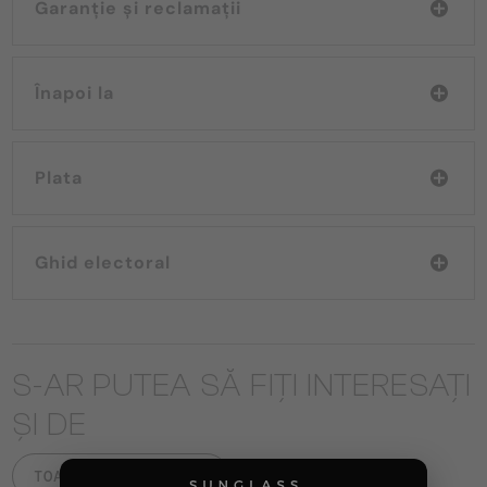
Garanție și reclamații
Înapoi la
Plata
Ghid electoral
S-AR PUTEA SĂ FIȚI INTERESAȚI
ȘI DE
TOATE PRODUSELE