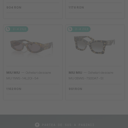
904 RON
1 176 RON
2-4 ZILE
2-4 ZILE
—
—
MIU MIU
Ochelari de soare
MIU MIU
Ochelari de soare
MU 11WS - 14L20I - 54
MU 08WS - 7S00A7 - 51
1 162 RON
961 RON
PARTEA DE SUS A PAGINII