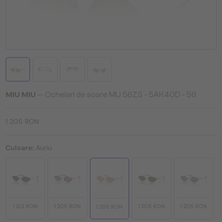
MIU MIU
— Ochelari de soare MU 56ZS - ​5AK40D - ​56
1 205 RON
Culoare:
Auriu
1 133 RON
1 205 RON
1 205 RON
1 205 RON
1 205 RON