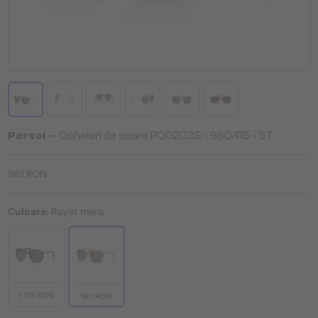
Persol
— Ochelari de soare PO0203S - 960/R5 - 57
961 RON
Culoare:
Rayat maro
1 176 RON
961 RON