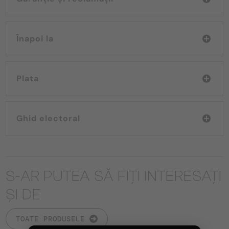
Înapoi la
Plata
Ghid electoral
S-AR PUTEA SĂ FIȚI INTERESAȚI
ȘI DE
TOATE PRODUSELE