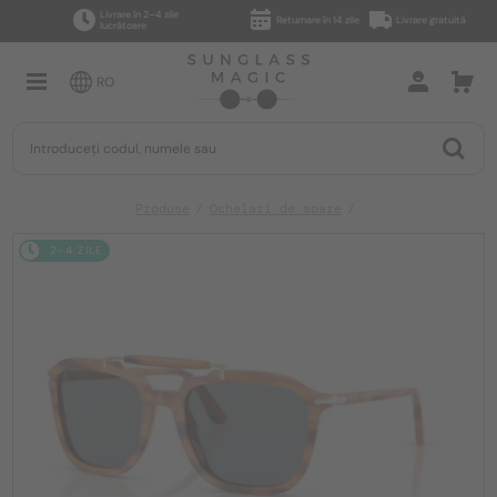
Livrare în 2–4 zile
Returnare în 14 zile
Livrare gratuită
lucrătoare
RO
Produse
Ochelari de soare
2-4 ZILE