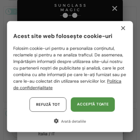
2-4 ZILE
2-4 ZILE
×
Acest site web folosește cookie-uri
Te rugăm să alegi din listă țara potrivită pentru tine:
Folosim cookie-uri pentru a personaliza conținutul,
reclamele și pentru a ne analiza traficul. De asemenea,
România / RO
CU LENTILĂ MONOFOCALĂ PLUS
CU LENTILĂ MONOFOCALĂ PLUS
împărtășim informații despre utilizarea site-ului nostru
330 RON
330 RON
cu partenerii noștri de publicitate și analiză, care le pot
Polska / PL
—
—
Persol
Cadru optic
Persol
Cadru optic
combina cu alte informații pe care le-ați furnizat sau pe
PO1030V - 513 - 57
PO1030V - 515 - 57
Magyarország / HU
care le-au colectat din utilizarea serviciilor lor.
Politica
de confidențialitate
United Arab Emirates / EN
990 RON
990 RON
Austria / AT
ACCEPTĂ TOATE
REFUZĂ TOT
Germania / DE
2-4 ZILE
2-4 ZILE
Arată detaliile
Franța / FR
Italia / IT