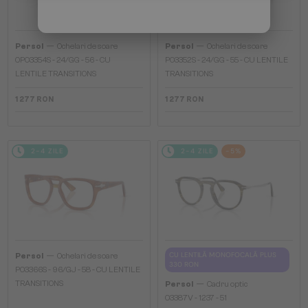
—
—
Persol
Ochelari de soare
Persol
Ochelari de soare
0PO3354S - 24/GG - 56 - CU
PO3352S - 24/GG - 55 - CU LENTILE
LENTILE TRANSITIONS
TRANSITIONS
1 277 RON
1 277 RON
2-4 ZILE
2-4 ZILE
-5%
—
CU LENTILĂ MONOFOCALĂ PLUS
Persol
Ochelari de soare
330 RON
PO3366S - 96/GJ - 58 - CU LENTILE
—
TRANSITIONS
Persol
Cadru optic
O3387V - 1237 - 51