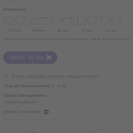
Dimensiuni
137 mm
145 mm
46 mm
57 mm
20 mm
Dimensiunile afișate sunt doar pentru informare, dimensiunile reale ale produsului pot varia.
ADAUGĂ ÎN COȘ
În stoc, disponibil imediat în magazinul nostru
Timp de livrare estimat:
2–4 zile
Costuri de expediere:
Transport gratuit
DESPRE EXPEDIERE