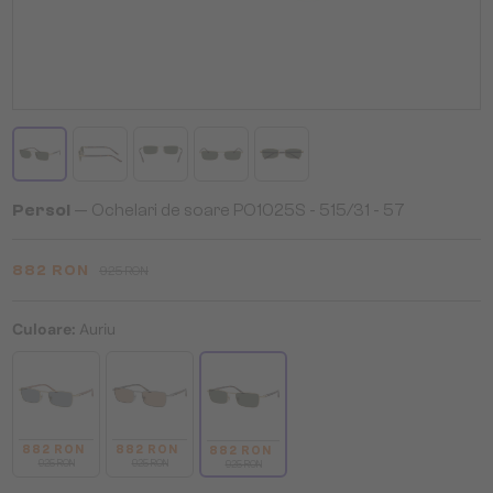
Persol
— Ochelari de soare PO1025S - 515/31 - 57
882 RON
925 RON
Culoare:
Auriu
882 RON
882 RON
882 RON
925 RON
925 RON
925 RON