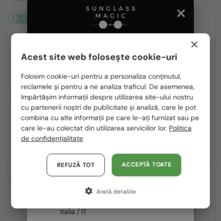
2-4 ZILE
2-4 ZILE
×
Acest site web folosește cookie-uri
Te rugăm să alegi din listă țara potrivită pentru tine:
Folosim cookie-uri pentru a personaliza conținutul,
reclamele și pentru a ne analiza traficul. De asemenea,
România / RO
CU LENTILĂ MONOFOCALĂ PLUS
CU LENTILĂ MONOFOCALĂ PLUS
împărtășim informații despre utilizarea site-ului nostru
330 RON
330 RON
cu partenerii noștri de publicitate și analiză, care le pot
Polska / PL
—
—
Persol
Cadru optic
Persol
Cadru optic
combina cu alte informații pe care le-ați furnizat sau pe
PO1030V - 513 - 57
PO1030V - 515 - 57
Magyarország / HU
care le-au colectat din utilizarea serviciilor lor.
Politica
de confidențialitate
United Arab Emirates / EN
998 RON
998 RON
Austria / AT
ACCEPTĂ TOATE
REFUZĂ TOT
Germania / DE
2-4 ZILE
2-4 ZILE
Arată detaliile
Franța / FR
Italia / IT