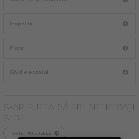
Înapoi la
Plata
Ghid electoral
S-AR PUTEA SĂ FIȚI INTERESAȚI
ȘI DE
TOATE PRODUSELE