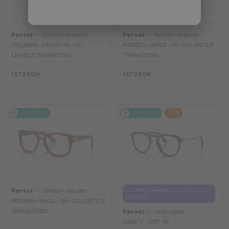
—
—
Persol
Ochelari de soare
Persol
Ochelari de soare
0PO3354S - 24/GG - 56 - CU
PO3352S - 24/GG - 55 - CU LENTILE
LENTILE TRANSITIONS
TRANSITIONS
1 272 RON
1 272 RON
2-4 ZILE
2-4 ZILE
-5%
—
CU LENTILĂ MONOFOCALĂ PLUS
Persol
Ochelari de soare
330 RON
PO3366S - 96/GJ - 58 - CU LENTILE
—
TRANSITIONS
Persol
Cadru optic
O3387V - 1237 - 51