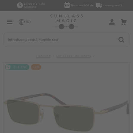
Livrare în 2–4 zile
Returnare în 14 zile
Livrare gratuită
lucrătoare
RO
Produse
Ochelari de soare
2-4 ZILE
-4%