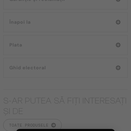
Înapoi la
Plata
Ghid electoral
S-AR PUTEA SĂ FIȚI INTERESAȚI
ȘI DE
TOATE PRODUSELE