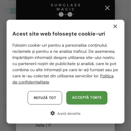
2-4 ZILE
2-4 ZILE
×
Acest site web folosește cookie-uri
Te rugăm să alegi din listă țara potrivită pentru tine:
Folosim cookie-uri pentru a personaliza conținutul,
reclamele și pentru a ne analiza traficul. De asemenea,
România / RO
CU LENTILĂ MONOFOCALĂ PLUS
CU LENTILĂ MONOFOCALĂ PLUS
împărtășim informații despre utilizarea site-ului nostru
330 RON
330 RON
cu partenerii noștri de publicitate și analiză, care le pot
Polska / PL
—
—
Persol
Cadru optic
Persol
Cadru optic
combina cu alte informații pe care le-ați furnizat sau pe
PO1030V - 513 - 57
PO1030V - 515 - 57
Magyarország / HU
care le-au colectat din utilizarea serviciilor lor.
Politica
de confidențialitate
United Arab Emirates / EN
990 RON
990 RON
Austria / AT
ACCEPTĂ TOATE
REFUZĂ TOT
Germania / DE
2-4 ZILE
2-4 ZILE
Arată detaliile
Franța / FR
Italia / IT