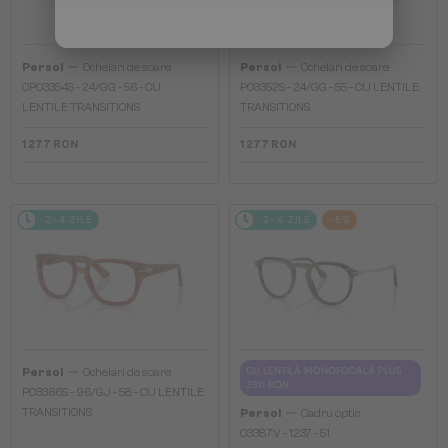
—
—
Persol
Ochelari de soare
Persol
Ochelari de soare
0PO3354S - 24/GG - 56 - CU
PO3352S - 24/GG - 55 - CU LENTILE
LENTILE TRANSITIONS
TRANSITIONS
1 277 RON
1 277 RON
2-4 ZILE
2-4 ZILE
-5%
—
CU LENTILĂ MONOFOCALĂ PLUS
Persol
Ochelari de soare
330 RON
PO3366S - 96/GJ - 58 - CU LENTILE
—
TRANSITIONS
Persol
Cadru optic
O3387V - 1237 - 51