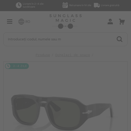
Livrare în 2–4 zile
Returnare în 14 zile
Livrare gratuită
lucrătoare
RO
Produse
Ochelari de soare
2-4 ZILE