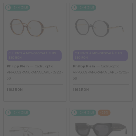
2-4 ZILE
2-4 ZILE
CU LENTILĂ MONOFOCALĂ PLUS
CU LENTILĂ MONOFOCALĂ PLUS
330 RON
330 RON
—
—
Philipp Plein
Cadru optic
Philipp Plein
Cadru optic
VPP053S PANORAMA LAKE - 0728 -
VPP053S PANORAMA LAKE - 0705 -
56
56
1 162 RON
1 162 RON
2-4 ZILE
2-4 ZILE
-25%