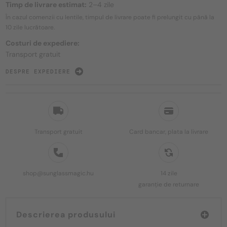
Timp de livrare estimat:
2–4 zile
În cazul comenzii cu lentile, timpul de livrare poate fi prelungit cu până la
10 zile
lucrătoare.
Costuri de expediere:
Transport gratuit
DESPRE EXPEDIERE
Transport gratuit
Card bancar, plata la livrare
shop@sunglassmagic.hu
14 zile
garanție de returnare
Descrierea produsului