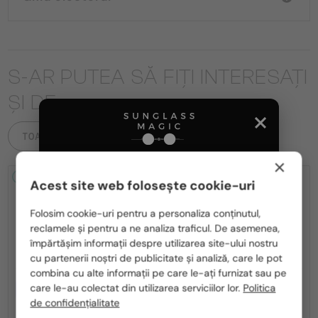
S-AR PUTEA SĂ FIȚI INTERESAȚI
ȘI DE
TOATE PRODUSELE
×
2-4 ZILE
2-4 ZILE
Acest site web folosește cookie-uri
Te rugăm să alegi din listă țara potrivită pentru tine:
Folosim cookie-uri pentru a personaliza conținutul,
reclamele și pentru a ne analiza traficul. De asemenea,
România / RO
împărtășim informații despre utilizarea site-ului nostru
cu partenerii noștri de publicitate și analiză, care le pot
Polska / PL
combina cu alte informații pe care le-ați furnizat sau pe
Magyarország / HU
CU LENTILĂ MONOFOCALĂ PLUS
CU LENTILĂ MONOFOCALĂ PLUS
care le-au colectat din utilizarea serviciilor lor.
Politica
330 RON
330 RON
de confidențialitate
United Arab Emirates / EN
—
—
Philipp Plein
Cadru optic
Philipp Plein
Cadru optic