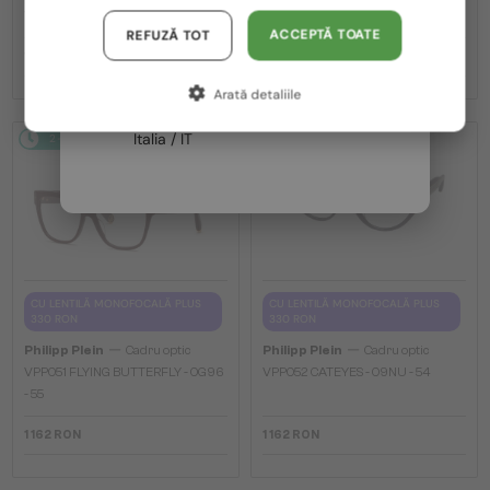
VPP036S ICON - 0579 - 54
VPP068S QUEEN - 0V64 - 57
Austria / AT
ACCEPTĂ TOATE
REFUZĂ TOT
1 162 RON
1 162 RON
Germania / DE
Arată detaliile
Franța / FR
Italia / IT
2-4 ZILE
2-4 ZILE
CU LENTILĂ MONOFOCALĂ PLUS
CU LENTILĂ MONOFOCALĂ PLUS
330 RON
330 RON
—
—
Philipp Plein
Cadru optic
Philipp Plein
Cadru optic
VPP051 FLYING BUTTERFLY - 0G96
VPP052 CATEYES - 09NU - 54
- 55
1 162 RON
1 162 RON