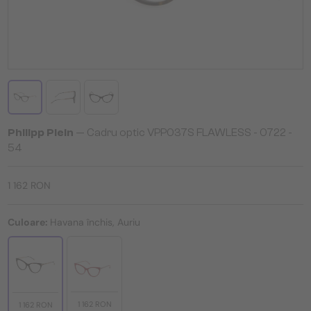
Philipp Plein
— Cadru optic VPP037S FLAWLESS - 0722 -
54
1 162 RON
Culoare:
Havana închis, Auriu
1 162 RON
1 162 RON