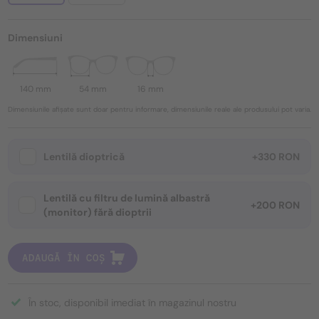
Dimensiuni
140 mm
54 mm
16 mm
Dimensiunile afișate sunt doar pentru informare, dimensiunile reale ale produsului pot varia.
Lentilă dioptrică
+330 RON
Lentilă cu filtru de lumină albastră
+200 RON
(monitor) fără dioptrii
ADAUGĂ ÎN COȘ
În stoc, disponibil imediat în magazinul nostru