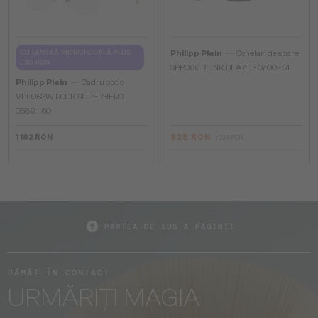
—
CU LENTILĂ MONOFOCALĂ PLUS
Philipp Plein
Ochelari de soare
330 RON
SPP066 BLINK BLAZE - 0700 - 51
—
Philipp Plein
Cadru optic
VPP063W ROCK SUPERHERO -
0589 - 60
1 162 RON
925 RON
1 234 RON
PARTEA DE SUS A PAGINII
RĂMÂI ÎN CONTACT
URMĂRIȚI MAGIA