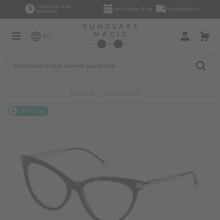
Livrare în 2–4 zile
Returnare în 14 zile
Livrare gratuită
lucrătoare
RO
Produse
Cadru optic
2-4 ZILE