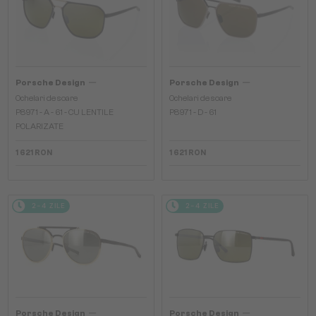
—
—
Porsche Design
Porsche Design
Ochelari de soare
Ochelari de soare
P8971 - A - 61 - CU LENTILE
P8971 - D - 61
POLARIZATE
1 621 RON
1 621 RON
2-4 ZILE
2-4 ZILE
—
—
Porsche Design
Porsche Design