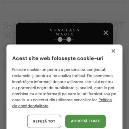
S-AR PUTEA SĂ FIȚI INTERESAȚI
ȘI DE
×
TOATE PRODUSELE
Acest site web folosește cookie-uri
Te rugăm să alegi din listă țara potrivită pentru tine:
2-4 ZILE
2-4 ZILE
Folosim cookie-uri pentru a personaliza conținutul,
reclamele și pentru a ne analiza traficul. De asemenea,
România / RO
împărtășim informații despre utilizarea site-ului nostru
cu partenerii noștri de publicitate și analiză, care le pot
Polska / PL
combina cu alte informații pe care le-ați furnizat sau pe
Magyarország / HU
care le-au colectat din utilizarea serviciilor lor.
Politica
de confidențialitate
United Arab Emirates / EN
—
CU LENTILĂ MONOFOCALĂ PLUS
Porsche Design
330 RON
Ochelari de soare
Austria / AT
—
ACCEPTĂ TOATE
REFUZĂ TOT
Porsche Design
Cadru optic
P8478 - E - 60
P8753 - A - 57
Germania / DE