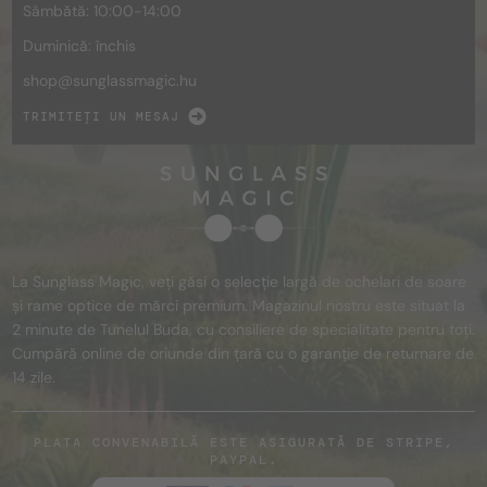
Sâmbătă: 10:00-14:00
Duminică: închis
shop@
sunglassmagic.hu
TRIMITEȚI UN MESAJ
La Sunglass Magic, veți găsi o selecție largă de ochelari de soare
și rame optice de mărci premium. Magazinul nostru este situat la
2 minute de Tunelul Buda, cu consiliere de specialitate pentru toți.
Cumpără online de oriunde din țară cu o garanție de returnare de
14 zile.
PLATA CONVENABILĂ ESTE ASIGURATĂ DE STRIPE,
PAYPAL.