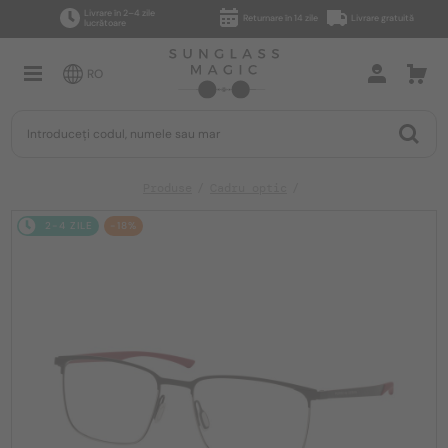
Livrare în 2–4 zile
Returnare în 14 zile
Livrare gratuită
lucrătoare
RO
Produse
Cadru optic
2-4 ZILE
-18%