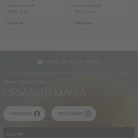
Ochelari de soare
Ochelari de soare
P8972 - B - 55
P8973 - A - 58
1 621 RON
1 234 RON
PARTEA DE SUS A PAGINII
RĂMÂI ÎN CONTACT
URMĂRIȚI MAGIA
FACEBOOK
INSTAGRAM
AJUTOR