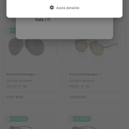
Arată detaliile
Franța / FR
1 291 RON
1 047 RON
Italia / IT
2-4 ZILE
2-4 ZILE
—
—
Porsche Design
Porsche Design
Ochelari de soare
Ochelari de soare
P8478 - P - 60
P8937 - A - 59
1 047 RON
1 234 RON
2-4 ZILE
2-4 ZILE