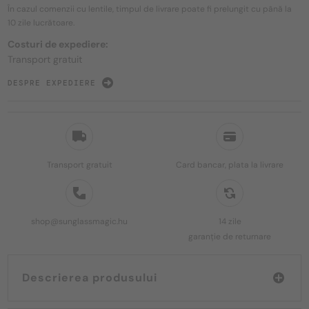
În cazul comenzii cu lentile, timpul de livrare poate fi prelungit cu până la
10 zile
lucrătoare.
Costuri de expediere:
Transport gratuit
DESPRE EXPEDIERE
Transport gratuit
Card bancar, plata la livrare
shop@sunglassmagic.hu
14 zile
garanție de returnare
Descrierea produsului