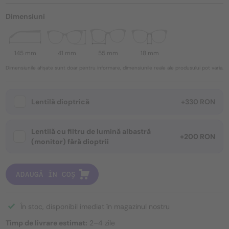
Dimensiuni
145 mm
41 mm
55 mm
18 mm
Dimensiunile afișate sunt doar pentru informare, dimensiunile reale ale produsului pot varia.
Lentilă dioptrică
+330 RON
Lentilă cu filtru de lumină albastră
+200 RON
(monitor) fără dioptrii
ADAUGĂ ÎN COȘ
În stoc, disponibil imediat în magazinul nostru
Timp de livrare estimat:
2–4 zile