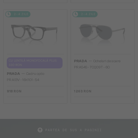
2-4 ZILE
2-4 ZILE
—
CU LENTILĂ MONOFOCALĂ PLUS
PRADA
Ochelari de soare
330 RON
PR A54S - 7CQ09T - 60
—
PRADA
Cadru optic
PR A13V - 16K1O1 - 54
918 RON
1 263 RON
PARTEA DE SUS A PAGINII