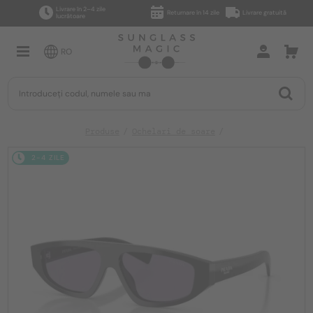
Livrare în 2–4 zile
Returnare în 14 zile
Livrare gratuită
lucrătoare
RO
Produse
Ochelari de soare
2-4 ZILE