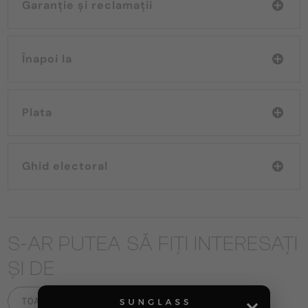
Garanție și reclamații
Înapoi la
Plata
Ghid electoral
S-AR PUTEA SĂ FIȚI INTERESAȚI
ȘI DE
TOATE PRODUSELE