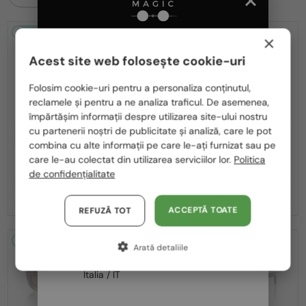
2-4 ZILE
2-4 ZILE
×
Acest site web folosește cookie-uri
Te rugăm să alegi din listă țara potrivită pentru tine:
Folosim cookie-uri pentru a personaliza conținutul,
reclamele și pentru a ne analiza traficul. De asemenea,
România / RO
împărtășim informații despre utilizarea site-ului nostru
cu partenerii noștri de publicitate și analiză, care le pot
Polska / PL
—
—
PRADA
Ochelari de soare
PRADA
Ochelari de soare
combina cu alte informații pe care le-ați furnizat sau pe
PR A17S - 15W04D - 54 - CU LENTILE
PR A17S - 16K731 - 54
Magyarország / HU
care le-au colectat din utilizarea serviciilor lor.
Politica
POLARIZATE
de confidențialitate
United Arab Emirates / EN
1 392 RON
1 291 RON
Austria / AT
ACCEPTĂ TOATE
REFUZĂ TOT
Germania / DE
2-4 ZILE
2-4 ZILE
Arată detaliile
Franța / FR
Italia / IT