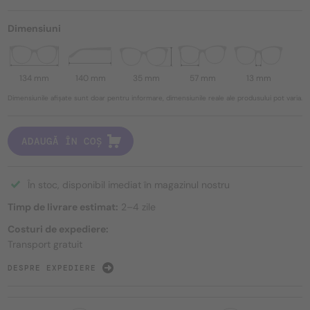
Dimensiuni
134 mm
140 mm
35 mm
57 mm
13 mm
Dimensiunile afișate sunt doar pentru informare, dimensiunile reale ale produsului pot varia.
ADAUGĂ ÎN COȘ
În stoc, disponibil imediat în magazinul nostru
Timp de livrare estimat:
2–4 zile
Costuri de expediere:
Transport gratuit
DESPRE EXPEDIERE