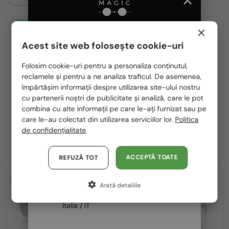
2-4 ZILE
2-4 ZILE
×
Acest site web folosește cookie-uri
Te rugăm să alegi din listă țara potrivită pentru tine:
Folosim cookie-uri pentru a personaliza conținutul,
reclamele și pentru a ne analiza traficul. De asemenea,
România / RO
împărtășim informații despre utilizarea site-ului nostru
cu partenerii noștri de publicitate și analiză, care le pot
Polska / PL
—
—
PRADA
Ochelari de soare
PRADA
Ochelari de soare
combina cu alte informații pe care le-ați furnizat sau pe
PR A17S - 15W04D - 54 - CU LENTILE
PR A17S - 16K731 - 54
Magyarország / HU
care le-au colectat din utilizarea serviciilor lor.
Politica
POLARIZATE
de confidențialitate
United Arab Emirates / EN
1 392 RON
1 291 RON
Austria / AT
ACCEPTĂ TOATE
REFUZĂ TOT
Germania / DE
2-4 ZILE
2-4 ZILE
Arată detaliile
Franța / FR
Italia / IT