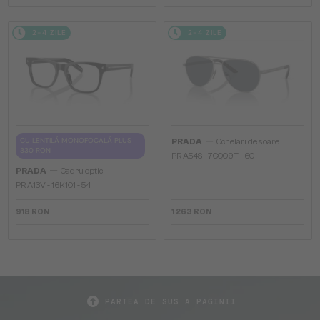
2-4 ZILE
2-4 ZILE
—
CU LENTILĂ MONOFOCALĂ PLUS
PRADA
Ochelari de soare
330 RON
PR A54S - 7CQ09T - 60
—
PRADA
Cadru optic
PR A13V - 16K1O1 - 54
918 RON
1 263 RON
PARTEA DE SUS A PAGINII