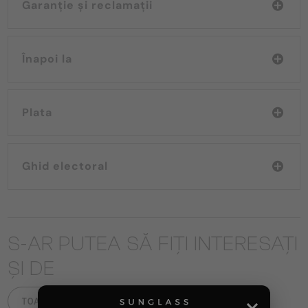
Garanție și reclamații
Înapoi la
Plata
Ghid electoral
S-AR PUTEA SĂ FIȚI INTERESAȚI
ȘI DE
TOATE PRODUSELE