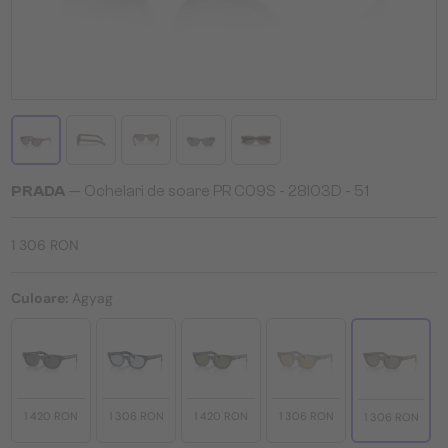
PRADA
— Ochelari de soare PR C09S - 28I03D - 51
1 306 RON
Culoare:
Agyag
1 420 RON
1 306 RON
1 420 RON
1 306 RON
1 306 RON