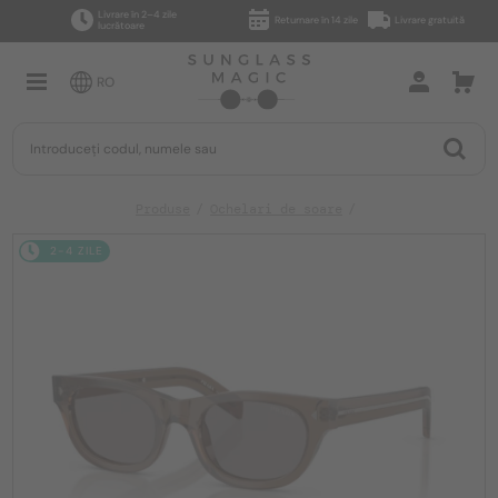
Livrare în 2–4 zile
Returnare în 14 zile
Livrare gratuită
lucrătoare
RO
Produse
Ochelari de soare
2-4 ZILE