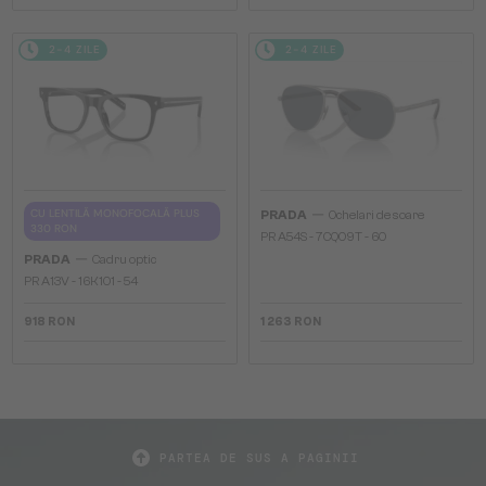
2-4 ZILE
2-4 ZILE
—
CU LENTILĂ MONOFOCALĂ PLUS
PRADA
Ochelari de soare
330 RON
PR A54S - 7CQ09T - 60
—
PRADA
Cadru optic
PR A13V - 16K1O1 - 54
918 RON
1 263 RON
PARTEA DE SUS A PAGINII