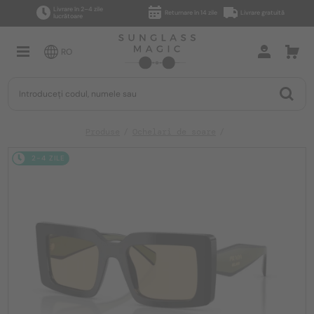
Livrare în 2–4 zile
Returnare în 14 zile
Livrare gratuită
lucrătoare
RO
Produse
Ochelari de soare
2-4 ZILE