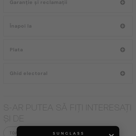
Garanție și reclamații
Înapoi la
Plata
Ghid electoral
S-AR PUTEA SĂ FIȚI INTERESAȚI
ȘI DE
TOATE PRODUSELE