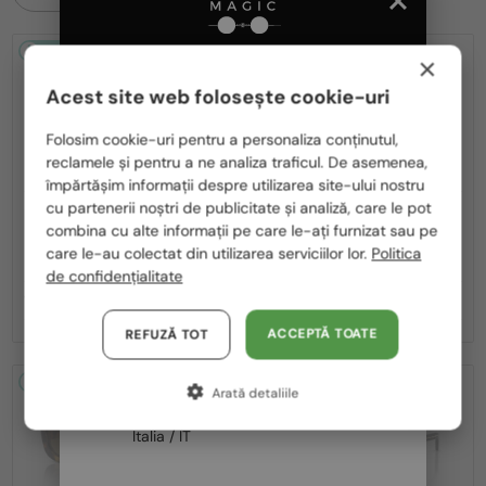
2-4 ZILE
2-4 ZILE
×
Acest site web folosește cookie-uri
Te rugăm să alegi din listă țara potrivită pentru tine:
Folosim cookie-uri pentru a personaliza conținutul,
reclamele și pentru a ne analiza traficul. De asemenea,
România / RO
împărtășim informații despre utilizarea site-ului nostru
cu partenerii noștri de publicitate și analiză, care le pot
Polska / PL
—
—
PRADA
Ochelari de soare
PRADA
Ochelari de soare
combina cu alte informații pe care le-ați furnizat sau pe
PR A17S - 15W04D - 54 - CU LENTILE
PR A17S - 16K731 - 54
Magyarország / HU
care le-au colectat din utilizarea serviciilor lor.
Politica
POLARIZATE
de confidențialitate
United Arab Emirates / EN
1 392 RON
1 291 RON
Austria / AT
ACCEPTĂ TOATE
REFUZĂ TOT
Germania / DE
2-4 ZILE
2-4 ZILE
Arată detaliile
Franța / FR
Italia / IT