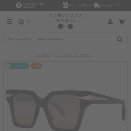
Livrare în 2–4 zile
Returnare în 14 zile
Livrare gratuită
lucrătoare
RO
Produse
Ochelari de soare
2-4 ZILE
-21%