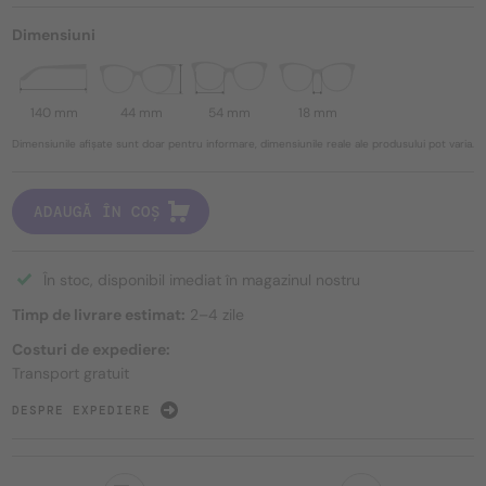
Dimensiuni
140 mm
44 mm
54 mm
18 mm
Dimensiunile afișate sunt doar pentru informare, dimensiunile reale ale produsului pot varia.
ADAUGĂ ÎN COȘ
În stoc, disponibil imediat în magazinul nostru
Timp de livrare estimat:
2–4 zile
Costuri de expediere:
Transport gratuit
DESPRE EXPEDIERE