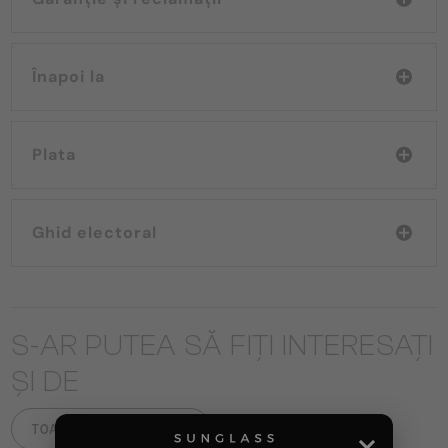
Înapoi la
Plata
Ghid electoral
S-AR PUTEA SĂ FIȚI INTERESAȚI
ȘI DE
TOATE PRODUSELE