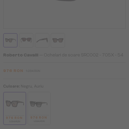
Roberto Cavalli
— Ochelari de soare SRC002 - 705X - 54
976 RON
1 234 RON
Culoare:
Negru, Auriu
976 RON
976 RON
1 234 RON
1 234 RON