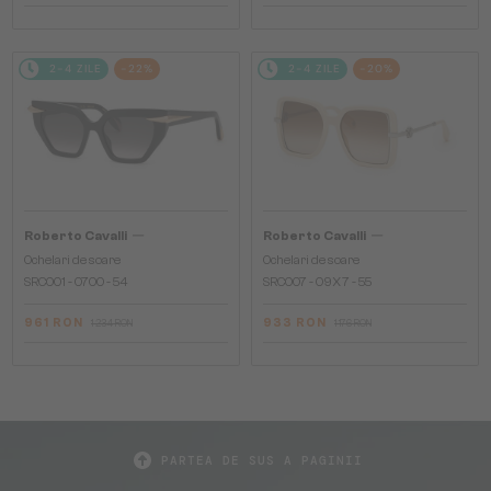
2-4 ZILE
-22%
2-4 ZILE
-20%
—
—
Roberto Cavalli
Roberto Cavalli
Ochelari de soare
Ochelari de soare
SRC001 - 0700 - 54
SRC007 - 09X7 - 55
961 RON
933 RON
1 234 RON
1 176 RON
PARTEA DE SUS A PAGINII