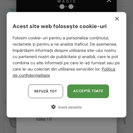
2-4 ZILE
2-4 ZILE
-21%
×
Acest site web folosește cookie-uri
Te rugăm să alegi din listă țara potrivită pentru tine:
Folosim cookie-uri pentru a personaliza conținutul,
reclamele și pentru a ne analiza traficul. De asemenea,
România / RO
împărtășim informații despre utilizarea site-ului nostru
—
—
cu partenerii noștri de publicitate și analiză, care le pot
Polska / PL
Roberto Cavalli
Roberto Cavalli
combina cu alte informații pe care le-ați furnizat sau pe
Ochelari de soare
Ochelari de soare
Magyarország / HU
care le-au colectat din utilizarea serviciilor lor.
Politica
SRC006 - 0300 - 63
SRC002S - 700Y - 54
de confidențialitate
United Arab Emirates / EN
1 420 RON
976 RON
1 234 RON
Austria / AT
ACCEPTĂ TOATE
REFUZĂ TOT
Germania / DE
2-4 ZILE
-21%
2-4 ZILE
-22%
Arată detaliile
Franța / FR
Italia / IT