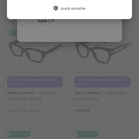
Arată detaliile
Franța / FR
1 119 RON
1 019 RON
1 306 RON
1 220 RON
Italia / IT
2-4 ZILE
-16%
2-4 ZILE
CU LENTILĂ MONOFOCALĂ PLUS
CU LENTILĂ MONOFOCALĂ PLUS
330 RON
330 RON
—
—
Saint Laurent
Cadru optic
Saint Laurent
Cadru optic
SL M153 OPT - 003 - 55
SL661 - 001 - 50
1 019 RON
1 119 RON
1 220 RON
2-4 ZILE
2-4 ZILE