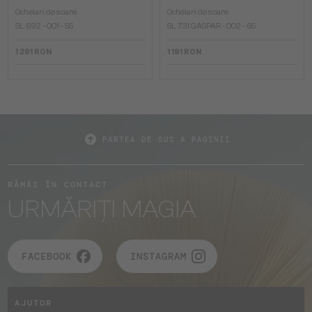
Ochelari de soare
Ochelari de soare
SL 692 - 001 - 55
SL 731 GASPAR - 002 - 65
1 291 RON
1 191 RON
PARTEA DE SUS A PAGINII
RĂMÂI ÎN CONTACT
URMĂRIȚI MAGIA
FACEBOOK
INSTAGRAM
AJUTOR