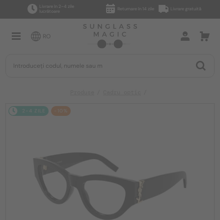
Livrare în 2–4 zile
Returnare în 14 zile
Livrare gratuită
lucrătoare
RO
Produse
Cadru optic
2-4 ZILE
-10%