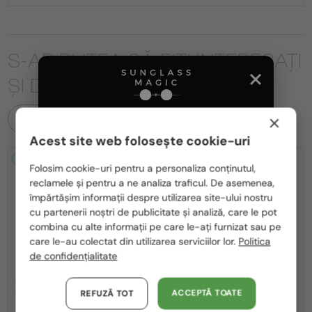
S-AR PUTEA SĂ FIȚI INTERESAȚI
ȘI DE
×
TOATE PRODUSELE
Acest site web folosește cookie-uri
Te rugăm să alegi din listă țara potrivită pentru tine:
2-4 ZILE
-14%
2-4 ZILE
-16%
Folosim cookie-uri pentru a personaliza conținutul,
reclamele și pentru a ne analiza traficul. De asemenea,
România / RO
împărtășim informații despre utilizarea site-ului nostru
cu partenerii noștri de publicitate și analiză, care le pot
Polska / PL
combina cu alte informații pe care le-ați furnizat sau pe
Magyarország / HU
care le-au colectat din utilizarea serviciilor lor.
Politica
de confidențialitate
United Arab Emirates / EN
—
CU LENTILĂ MONOFOCALĂ PLUS
Saint Laurent
330 RON
Ochelari de soare
Austria / AT
—
ACCEPTĂ TOATE
REFUZĂ TOT
Saint Laurent
Cadru optic
SL M153 - 003 - 55
SL M153 OPT - 001 - 55
Germania / DE