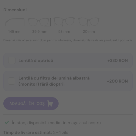
Dimensiuni
145 mm
39.9 mm
53 mm
20 mm
Dimensiunile afișate sunt doar pentru informare, dimensiunile reale ale produsului pot varia.
Lentilă dioptrică
+330 RON
Lentilă cu filtru de lumină albastră
+200 RON
(monitor) fără dioptrii
ADAUGĂ ÎN COȘ
În stoc, disponibil imediat în magazinul nostru
Timp de livrare estimat:
2–4 zile