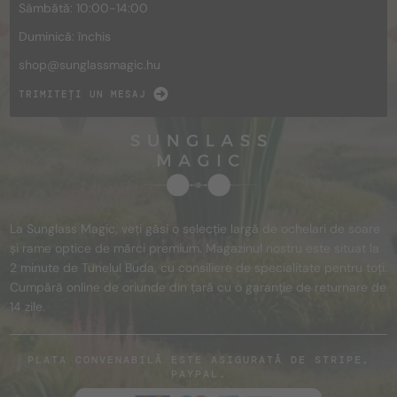
Sâmbătă: 10:00-14:00
Duminică: închis
shop@
sunglassmagic.hu
TRIMITEȚI UN MESAJ
La Sunglass Magic, veți găsi o selecție largă de ochelari de soare
și rame optice de mărci premium. Magazinul nostru este situat la
2 minute de Tunelul Buda, cu consiliere de specialitate pentru toți.
Cumpără online de oriunde din țară cu o garanție de returnare de
14 zile.
PLATA CONVENABILĂ ESTE ASIGURATĂ DE STRIPE,
PAYPAL.