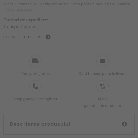
În cazul comenzii cu lentile, timpul de livrare poate fi prelungit cu până la
10 zile
lucrătoare.
Costuri de expediere:
Transport gratuit
DESPRE EXPEDIERE
Transport gratuit
Card bancar, plata la livrare
shop@sunglassmagic.hu
14 zile
garanție de returnare
Descrierea produsului