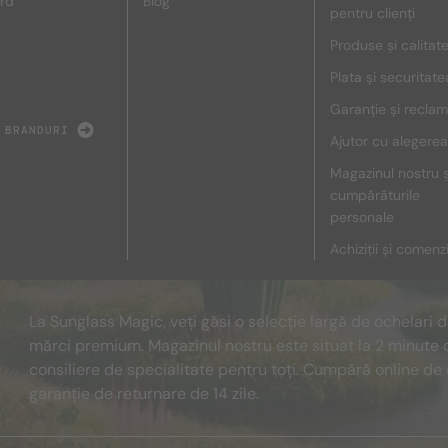
rd
Blog
pentru clienți
Produse și calitat
Plata și securitate
Garanție și reclam
 BRANDURI
Ajutor cu alegerea
Magazinul nostru ș
cumpărăturile
personale
Achiziții și comenz
La Sunglass Magic, veți găsi o selecție largă de ochelari 
mărci premium. Magazinul nostru este situat la 2 minute 
consiliere de specialitate pentru toți. Cumpără online de 
garanție de returnare de 14 zile.