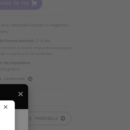
DAUGĂ ÎN COȘ
n stoc, disponibil imediat în magazinul
ostru
e livrare estimat:
2–4 zile
l comenzii cu lentile, timpul de livrare poate
ungit cu până la
10 zile
lucrătoare.
ri de expediere:
ort gratuit
E EXPEDIERE
×
TOATE PRODUSELE