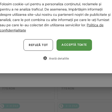
Folosim cookie-uri pentru a personaliza conținutul, reclamele și
2-4 ZILE
2-4 ZILE
România / RO
pentru a ne analiza traficul. De asemenea, împărtășim informații
despre utilizarea site-ului nostru cu partenerii noștri de publicitate și
Polska / PL
analiză, care le pot combina cu alte informații pe care le-ați furnizat
sau pe care le-au colectat din utilizarea serviciilor lor.
Politica de
Magyarország / HU
confidențialitate
United Arab Emirates / EN
Austria / AT
ACCEPTĂ TOATE
REFUZĂ TOT
Germania / DE
CU LENTILĂ MONOFOCALĂ PLUS 330
CU LENTILĂ MONOFOCALĂ PLUS 330
Arată detaliile
RON
RON
Franța / FR
—
—
Salvatore Ferragamo
Salvatore Ferragamo
Italia / IT
Cadru optic
Cadru optic
SF2974 - 601 - 52
SF2872 - 272 - 54
775 RON
775 RON
2-4 ZILE
2-4 ZILE