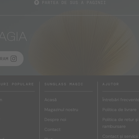
PARTEA DE SUS A PAGINII
AGIA
RAM
DURI POPULARE
SUNGLASS MAGIC
AJUTOR
n
Acasă
Întrebări frecvent
Magazinul nostru
Politica de livrare
r
Despre noi
Politica de retur și
rambursare
Contact
Contact și servicii