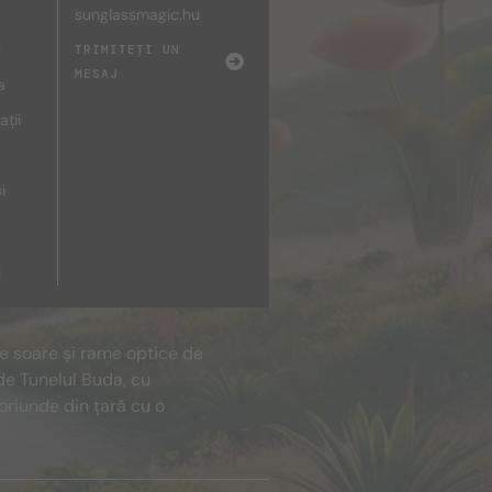
sunglassmagic.hu
e
TRIMITEȚI UN
MESAJ
a
ații
i
i
de soare și rame optice de
de Tunelul Buda, cu
oriunde din țară cu o