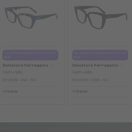
CU LENTILĂ MONOFOCALĂ PLUS 330
CU LENTILĂ MONOFOCALĂ PLUS 330
RON
RON
—
—
Salvatore Ferragamo
Salvatore Ferragamo
Cadru optic
Cadru optic
SF2938 - 414 - 53
SF2939 - 006 - 54
775 RON
775 RON