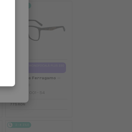
2-4 ZILE
CU LENTILĂ MONOFOCALĂ PLUS 330
RON
—
Salvatore Ferragamo
Cadru optic
SF2903 - 001 - 54
775 RON
2-4 ZILE