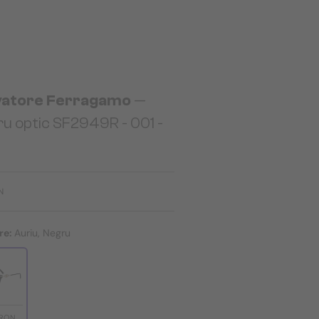
vatore Ferragamo
—
u optic SF2949R - 001 -
N
re:
Auriu, Negru
 RON