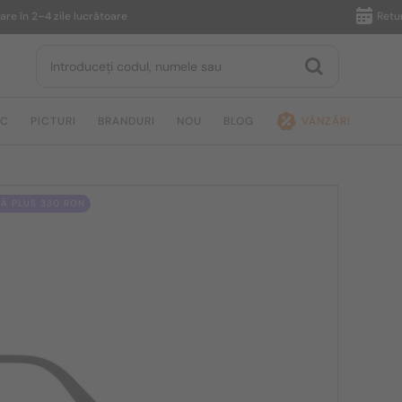
în 2–4 zile lucrătoare
Returnare 
IC
PICTURI
BRANDURI
NOU
BLOG
VÂNZĂRI
Ă PLUS 330 RON