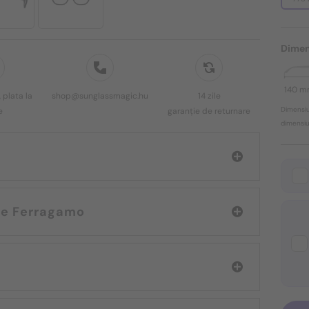
Dimen
140 
 plata la
shop@sunglassmagic.hu
14 zile
Dimensiu
e
garanție de returnare
dimensiun
 Salvatore Ferragamo