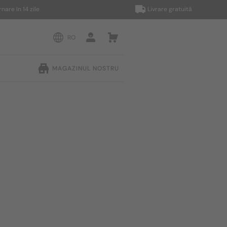
în 14 zile
Livrare gratuită
RO
MAGAZINUL NOSTRU