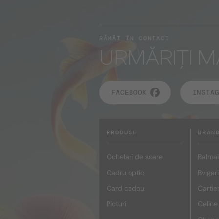
RĂMÂI ÎN CONTACT
URMĂRIȚI M
FACEBOOK
INSTAG
PRODUSE
BRAN
Ochelari de soare
Balmai
Cadru optic
Bvlgari
Card cadou
Cartie
Picturi
Celine