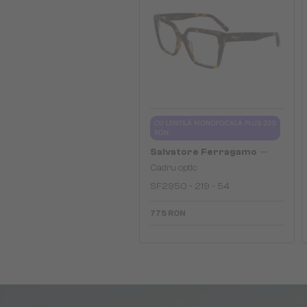
CU LENTILĂ MONOFOCALĂ PLUS 330
RON
—
Salvatore Ferragamo
Cadru optic
SF2950 - 219 - 54
775 RON