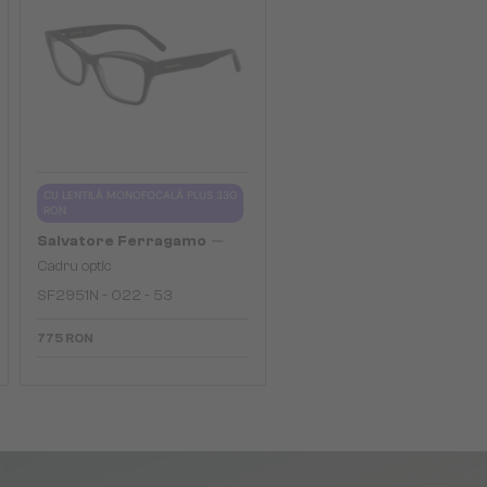
CU LENTILĂ MONOFOCALĂ PLUS 330
RON
—
Salvatore Ferragamo
Cadru optic
SF2951N - 022 - 53
775 RON