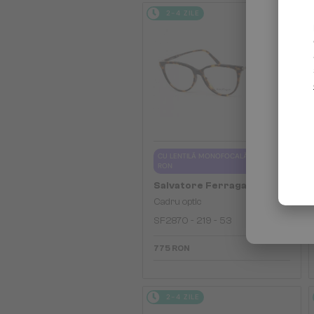
2-4 ZILE
CU LENTILĂ MONOFOCALĂ PLUS 330
RON
—
Salvatore Ferragamo
Cadru optic
SF2870 - 219 - 53
775 RON
2-4 ZILE