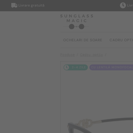
Livrare gratuită
Livrare 
OCHELARI DE SOARE
CADRU OPT
Produse
Cadru optic
2-4 ZILE
CU LENTILĂ MONOFOCAL