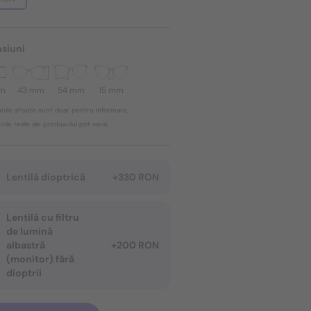
siuni
mm
43 mm
54 mm
15 mm
nile afișate sunt doar pentru informare,
ile reale ale produsului pot varia.
Lentilă dioptrică
+330 RON
Lentilă cu filtru
de lumină
albastră
+200 RON
(monitor) fără
dioptrii