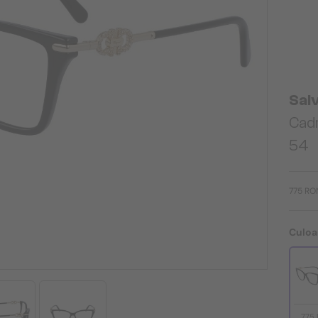
Sal
Cadr
54
775 RO
Culoa
775