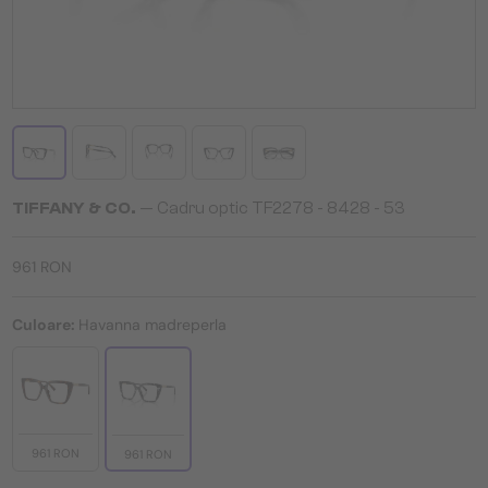
TIFFANY & CO.
— Cadru optic TF2278 - 8428 - 53
961 RON
Culoare:
Havanna madreperla
961 RON
961 RON