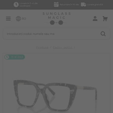
Livrare în 2–4 zile
Returnare în 14 zile
Livrare gratuită
lucrătoare
RO
Produse
Cadru optic
2-4 ZILE