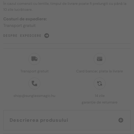
În cazul comenzii cu lentile, timpul de livrare poate fi prelungit cu până la
10 zile
lucrătoare.
Costuri de expediere:
Transport gratuit
DESPRE EXPEDIERE
Transport gratuit
Card bancar, plata la livrare
shop@sunglassmagic.hu
14 zile
garanție de returnare
Descrierea produsului