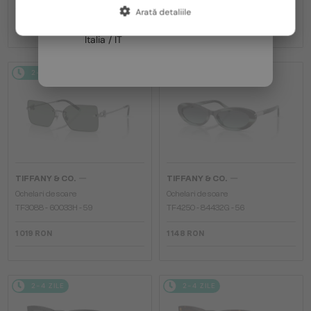
Arată detaliile
Franța / FR
918 RON
1 191 RON
961 RON
Italia / IT
2-4 ZILE
2-4 ZILE
—
—
TIFFANY & CO.
TIFFANY & CO.
Ochelari de soare
Ochelari de soare
TF3088 - 60033H - 59
TF4250 - 84432G - 56
1 019 RON
1 148 RON
2-4 ZILE
2-4 ZILE