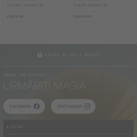
TF4238U - 84349S - 55
TF4249 - 80559S - 55
1 105 RON
1 334 RON
PARTEA DE SUS A PAGINII
RĂMÂI ÎN CONTACT
URMĂRIȚI MAGIA
FACEBOOK
INSTAGRAM
AJUTOR