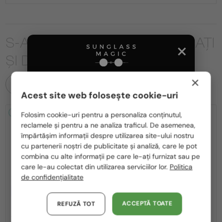
S-AR PUTEA SĂ FIȚI INTERESAȚI
ȘI DE
×
TOATE PRODUSELE
Acest site web folosește cookie-uri
Te rugăm să alegi din listă țara potrivită pentru tine:
2-4 ZILE
-5%
2-4 ZILE
Folosim cookie-uri pentru a personaliza conținutul,
reclamele și pentru a ne analiza traficul. De asemenea,
România / RO
împărtășim informații despre utilizarea site-ului nostru
cu partenerii noștri de publicitate și analiză, care le pot
Polska / PL
combina cu alte informații pe care le-ați furnizat sau pe
Magyarország / HU
care le-au colectat din utilizarea serviciilor lor.
Politica
de confidențialitate
United Arab Emirates / EN
—
CU LENTILĂ MONOFOCALĂ PLUS
TIFFANY & CO.
330 RON
Austria / AT
Ochelari de soare
ACCEPTĂ TOATE
REFUZĂ TOT
—
TIFFANY & CO.
Cadru optic
TF3114 - 600325 - 59
Germania / DE
TF2272U - 8420 - 52