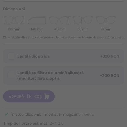
Dimensiuni
135 mm
140 mm
46 mm
53 mm
16 mm
Dimensiunile afișate sunt doar pentru informare, dimensiunile reale ale produsului pot varia.
Lentilă dioptrică
+330 RON
Lentilă cu filtru de lumină albastră
+200 RON
(monitor) fără dioptrii
ADAUGĂ ÎN COȘ
În stoc, disponibil imediat în magazinul nostru
Timp de livrare estimat:
2–4 zile