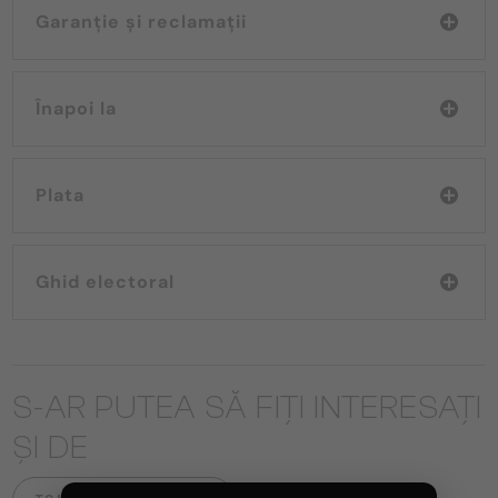
Garanție și reclamații
Înapoi la
Plata
Ghid electoral
S-AR PUTEA SĂ FIȚI INTERESAȚI
ȘI DE