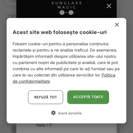
TOATE PRODUSELE
2-4 ZILE
-5%
2-4 ZILE
×
Acest site web folosește cookie-uri
Te rugăm să alegi din listă țara potrivită pentru tine:
Folosim cookie-uri pentru a personaliza conținutul,
reclamele și pentru a ne analiza traficul. De asemenea,
România / RO
împărtășim informații despre utilizarea site-ului nostru
—
cu partenerii noștri de publicitate și analiză, care le pot
Polska / PL
CU LENTILĂ MONOFOCALĂ PLUS
TIFFANY & CO.
330 RON
combina cu alte informații pe care le-ați furnizat sau pe
Ochelari de soare
Magyarország / HU
—
care le-au colectat din utilizarea serviciilor lor.
Politica
TIFFANY & CO.
Cadru optic
TF3114 - 600325 - 59
de confidențialitate
TF2272U - 8420 - 52
United Arab Emirates / EN
923 RON
1 182 RON
966 RON
Austria / AT
ACCEPTĂ TOATE
REFUZĂ TOT
Germania / DE
Arată detaliile
Franța / FR
2-4 ZILE
2-4 ZILE
Italia / IT