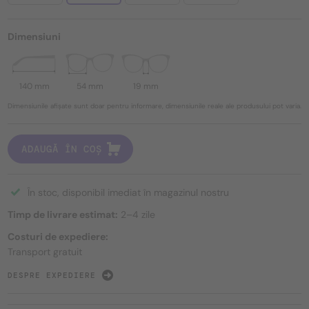
Dimensiuni
140 mm
54 mm
19 mm
Dimensiunile afișate sunt doar pentru informare, dimensiunile reale ale produsului pot varia.
ADAUGĂ ÎN COȘ
În stoc, disponibil imediat în magazinul nostru
Timp de livrare estimat:
2–4 zile
Costuri de expediere:
Transport gratuit
DESPRE EXPEDIERE