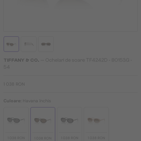
TIFFANY & CO.
— Ochelari de soare TF4242D - 80153G -
54
1 038 RON
Culoare:
Havana închis
1 038 RON
1 038 RON
1 038 RON
1 038 RON