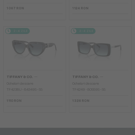
1 067 RON
1 124 RON
2-4 ZILE
2-4 ZILE
—
—
TIFFANY & CO.
TIFFANY & CO.
Ochelari de soare
Ochelari de soare
TF4238U - 84349S - 55
TF4249 - 80559S - 55
1 110 RON
1 326 RON