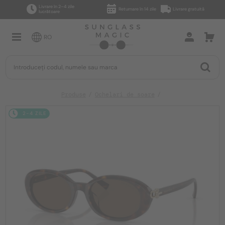
Livrare în 2–4 zile
Returnare în 14 zile
Livrare gratuită
lucrătoare
RO
Produse
Ochelari de soare
2-4 ZILE