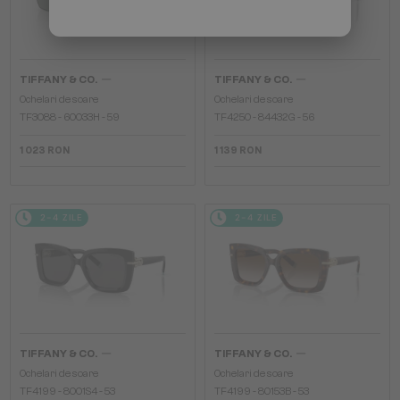
—
—
TIFFANY & CO.
TIFFANY & CO.
Ochelari de soare
Ochelari de soare
TF3088 - 60033H - 59
TF4250 - 84432G - 56
1 023 RON
1 139 RON
2-4 ZILE
2-4 ZILE
—
—
TIFFANY & CO.
TIFFANY & CO.
Ochelari de soare
Ochelari de soare
TF4199 - 8001S4 - 53
TF4199 - 80153B - 53