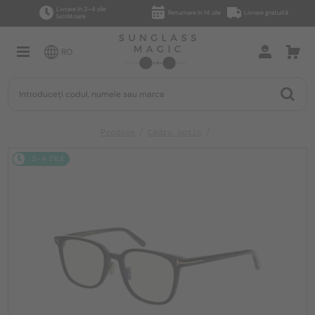
Livrare în 2–4 zile
Returnare în 14 zile
Livrare gratuită
lucrătoare
RO
Produse
Cadru optic
2-4 ZILE