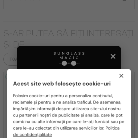
S-AR PUTEA SĂ FIȚI INTERESAȚI
ȘI DE
TOATE PRODUSELE
×
2-4 ZILE
2-4 ZILE
Acest site web folosește cookie-uri
Te rugăm să alegi din listă țara potrivită pentru tine:
Folosim cookie-uri pentru a personaliza conținutul,
reclamele și pentru a ne analiza traficul. De asemenea,
România / RO
împărtășim informații despre utilizarea site-ului nostru
cu partenerii noștri de publicitate și analiză, care le pot
Polska / PL
combina cu alte informații pe care le-ați furnizat sau pe
CU LENTILĂ MONOFOCALĂ PLUS
CU LENTILĂ MONOFOCALĂ PLUS
Magyarország / HU
care le-au colectat din utilizarea serviciilor lor.
Politica
330 RON
330 RON
de confidențialitate
—
—
Tom Ford
Cadru optic
Tom Ford
Cadru optic
United Arab Emirates / EN