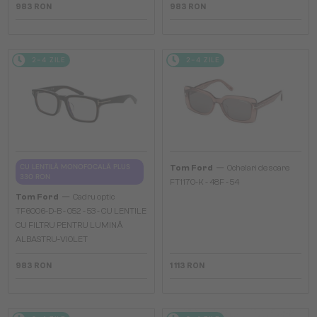
983 RON
983 RON
2-4 ZILE
2-4 ZILE
—
CU LENTILĂ MONOFOCALĂ PLUS
Tom Ford
Ochelari de soare
330 RON
FT1170-K - 48F - 54
—
Tom Ford
Cadru optic
TF6006-D-B - 052 - 53 - CU LENTILE
CU FILTRU PENTRU LUMINĂ
ALBASTRU-VIOLET
983 RON
1 113 RON