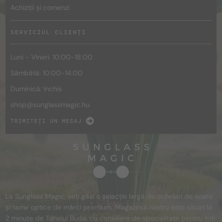
Achiziții și comenzi
SERVICIUL CLIENȚI
Luni - Vineri: 10:00-18:00
Sâmbătă: 10:00-14:00
Duminică: închis
shop@
sunglassmagic.hu
TRIMITEȚI UN MESAJ
La Sunglass Magic, veți găsi o selecție largă de ochelari de soare
și rame optice de mărci premium. Magazinul nostru este situat la
2 minute de Tunelul Buda, cu consiliere de specialitate pentru toți.