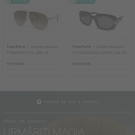
2-4 ZILE
2-4 ZILE
—
—
Tom Ford
Ochelari de soare
Tom Ford
Ochelari de soare
FT0825 RILEY-02 - 28B - 61
FT1253 ICON COLLECTION - 01A - 54
1 070 RON
2 038 RON
PARTEA DE SUS A PAGINII
RĂMÂI ÎN CONTACT
URMĂRIȚI MAGIA