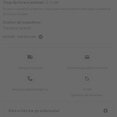
Timp de livrare estimat:
2–4 zile
În cazul comenzii cu lentile, timpul de livrare poate fi prelungit cu până la
10 zile
lucrătoare.
Costuri de expediere:
Transport gratuit
DESPRE EXPEDIERE
Transport gratuit
Card bancar, plata la livrare
shop@sunglassmagic.hu
14 zile
garanție de returnare
Descrierea produsului