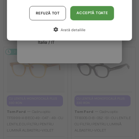
TF5998-K-B - 020 - 51 - CU LENTILE
TF5999-K-B - 053 - 49 - CU
Austria / AT
CU FILTRU PENTRU LUMINĂ
LENTILE CU FILTRU PENTRU
ACCEPTĂ TOATE
REFUZĂ TOT
ALBASTRU-VIOLET
LUMINĂ ALBASTRU-VIOLET
Germania / DE
983 RON
983 RON
Arată detaliile
Franța / FR
Italia / IT
2-4 ZILE
2-4 ZILE
CU LENTILĂ MONOFOCALĂ PLUS
CU LENTILĂ MONOFOCALĂ PLUS
330 RON
330 RON
—
—
Tom Ford
Cadru optic
Tom Ford
Cadru optic
TF5999-K-B ECO 49 - 047 - 49 - CU
TF6005-D-B - 052 - 51 - CU LENTILE
LENTILE CU FILTRU PENTRU
CU FILTRU PENTRU LUMINĂ
LUMINĂ ALBASTRU-VIOLET
ALBASTRU-VIOLET