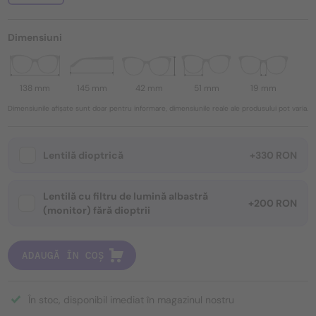
Dimensiuni
138 mm
145 mm
42 mm
51 mm
19 mm
Dimensiunile afișate sunt doar pentru informare, dimensiunile reale ale produsului pot varia.
Lentilă dioptrică
+330 RON
Lentilă cu filtru de lumină albastră
+200 RON
(monitor) fără dioptrii
ADAUGĂ ÎN COȘ
În stoc, disponibil imediat în magazinul nostru