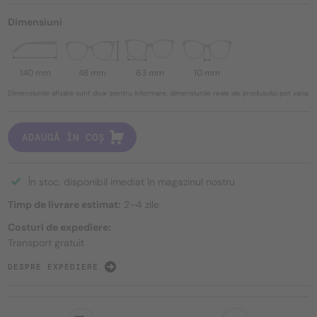
Dimensiuni
140 mm
48 mm
63 mm
10 mm
Dimensiunile afișate sunt doar pentru informare, dimensiunile reale ale produsului pot varia.
ADAUGĂ ÎN COȘ
În stoc, disponibil imediat în magazinul nostru
Timp de livrare estimat:
2–4 zile
Costuri de expediere:
Transport gratuit
DESPRE EXPEDIERE