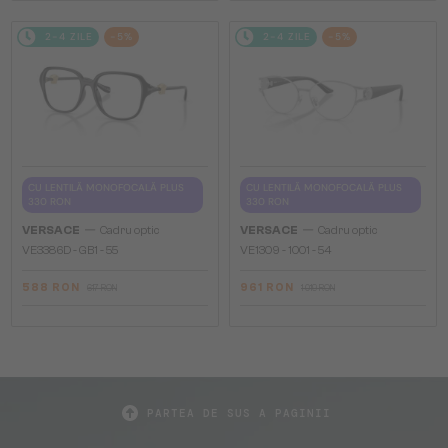
2-4 ZILE
-5%
2-4 ZILE
-5%
CU LENTILĂ MONOFOCALĂ PLUS
CU LENTILĂ MONOFOCALĂ PLUS
330 RON
330 RON
—
—
VERSACE
Cadru optic
VERSACE
Cadru optic
VE3386D - GB1 - 55
VE1309 - 1001 - 54
588 RON
961 RON
617 RON
1 019 RON
PARTEA DE SUS A PAGINII