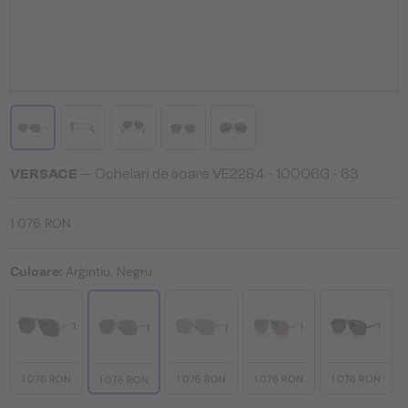
VERSACE
— Ochelari de soare VE2284 - ​10006G - ​63
1 076 RON
Culoare:
Argintiu, Negru
1 076 RON
1 076 RON
1 076 RON
1 076 RON
1 076 RON