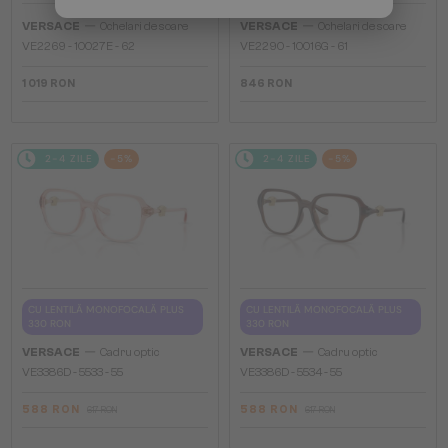
—
—
VERSACE
Ochelari de soare
VERSACE
Ochelari de soare
VE2269 - 10027E - 62
VE2290 - 10016G - 61
1 019 RON
846 RON
2-4 ZILE
-5%
2-4 ZILE
-5%
CU LENTILĂ MONOFOCALĂ PLUS
CU LENTILĂ MONOFOCALĂ PLUS
330 RON
330 RON
—
—
VERSACE
Cadru optic
VERSACE
Cadru optic
VE3386D - 5533 - 55
VE3386D - 5534 - 55
588 RON
588 RON
617 RON
617 RON