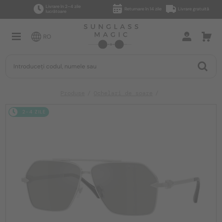
Livrare în 2–4 zile
Returnare în 14 zile
Livrare gratuită
lucrătoare
RO
Produse
Ochelari de soare
2-4 ZILE