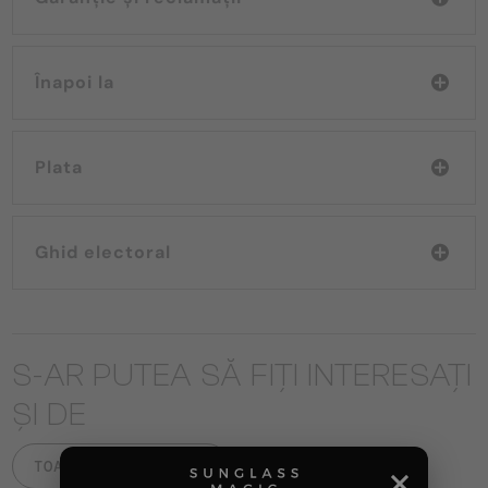
Înapoi la
Plata
Ghid electoral
S-AR PUTEA SĂ FIȚI INTERESAȚI
ȘI DE
TOATE PRODUSELE