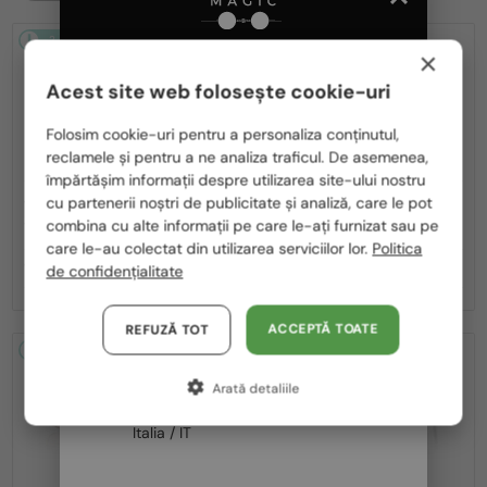
2-4 ZILE
2-4 ZILE
×
Acest site web folosește cookie-uri
Te rugăm să alegi din listă țara potrivită pentru tine:
Folosim cookie-uri pentru a personaliza conținutul,
reclamele și pentru a ne analiza traficul. De asemenea,
România / RO
împărtășim informații despre utilizarea site-ului nostru
cu partenerii noștri de publicitate și analiză, care le pot
Polska / PL
—
—
VERSACE
Ochelari de soare
VERSACE
Ochelari de soare
combina cu alte informații pe care le-ați furnizat sau pe
VE2269 - 143387 - 62
VE2298 - 100180 - 58
Magyarország / HU
care le-au colectat din utilizarea serviciilor lor.
Politica
1 019 RON
1 004 RON
de confidențialitate
United Arab Emirates / EN
Austria / AT
ACCEPTĂ TOATE
REFUZĂ TOT
2-4 ZILE
2-4 ZILE
Germania / DE
Arată detaliile
Franța / FR
Italia / IT