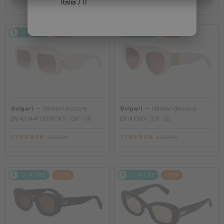
Italia / IT
2-4 ZILE
-20%
2-4 ZILE
-20%
—
—
Bvlgari
Ochelari de soare
Bvlgari
Ochelari de soare
BV40044F SERPENTI - 25F - 56
BV40050I - 25F - 52
1 793 RON
1 793 RON
2 238 RON
2 238 RON
2-4 ZILE
-20%
2-4 ZILE
-20%