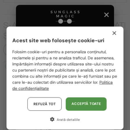
S-AR PUTEA SĂ FIȚI INTERESAȚI
×
ȘI DE
Acest site web folosește cookie-uri
Te rugăm să alegi din listă țara potrivită pentru tine:
TOATE PRODUSELE
Folosim cookie-uri pentru a personaliza conținutul,
reclamele și pentru a ne analiza traficul. De asemenea,
România / RO
împărtășim informații despre utilizarea site-ului nostru
2-4 ZILE
-22%
2-4 ZILE
-20%
cu partenerii noștri de publicitate și analiză, care le pot
Polska / PL
combina cu alte informații pe care le-ați furnizat sau pe
Magyarország / HU
care le-au colectat din utilizarea serviciilor lor.
Politica
de confidențialitate
United Arab Emirates / EN
Austria / AT
ACCEPTĂ TOATE
REFUZĂ TOT
—
—
Bvlgari
Ochelari de soare
Bvlgari
Ochelari de soare
Germania / DE
BV40035U - 33T - 58
BV40044I SERPENTI - 45A - 53
Arată detaliile
Franța / FR
1 521 RON
1 793 RON
1 937 RON
2 238 RON