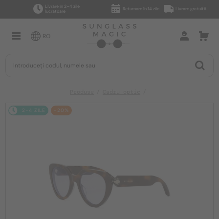
Livrare în 2–4 zile
Returnare în 14 zile
Livrare gratuită
lucrătoare
RO
Produse
Cadru optic
2-4 ZILE
-20%