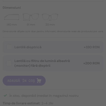
Dimensiuni
140 mm
51 mm
20 mm
Dimensiunile afișate sunt doar pentru informare, dimensiunile reale ale produsului pot varia.
Lentilă dioptrică
+330 RON
Lentilă cu filtru de lumină albastră
+200 RON
(monitor) fără dioptrii
ADAUGĂ ÎN COȘ
În stoc, disponibil imediat în magazinul nostru
Timp de livrare estimat:
2–4 zile