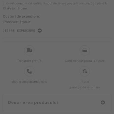
În cazul comenzii cu lentile, timpul de livrare poate fi prelungit cu până la
10 zile
lucrătoare.
Costuri de expediere:
Transport gratuit
DESPRE EXPEDIERE
Transport gratuit
Card bancar, plata la livrare
shop@sunglassmagic.hu
14 zile
garanție de returnare
Descrierea produsului