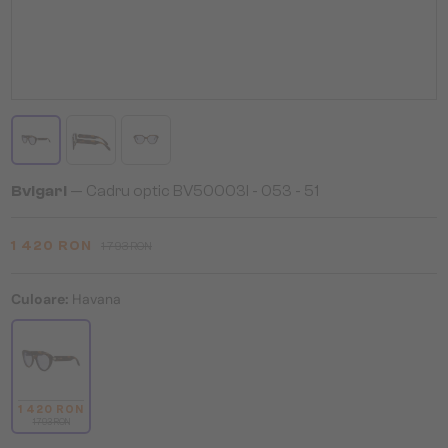
Bvlgari
— Cadru optic BV50003I - 053 - 51
1 420 RON
1 793 RON
Culoare:
Havana
1 420 RON
1 793 RON