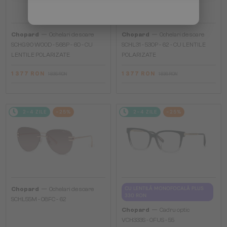
—
—
Chopard
Ochelari de soare
Chopard
Ochelari de soare
SCHG90 WOOD - 568P - 60 - CU
SCHL31 - 530P - 62 - CU LENTILE
LENTILE POLARIZATE
POLARIZATE
1 377 RON
1 377 RON
1 836 RON
1 836 RON
2-4 ZILE
-25%
2-4 ZILE
-25%
—
CU LENTILĂ MONOFOCALĂ PLUS
Chopard
Ochelari de soare
330 RON
SCHL55M - 08FC - 62
—
Chopard
Cadru optic
VCH333S - 0FUS - 55