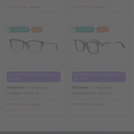
1 377 RON
1 377 RON
1 836 RON
1 836 RON
2-4 ZILE
-41%
2-4 ZILE
-25%
CU LENTILĂ MONOFOCALĂ PLUS
CU LENTILĂ MONOFOCALĂ PLUS
330 RON
330 RON
—
—
Chopard
Cadru optic
Chopard
Cadru optic
VCH333W - 0D78 - 55
VCH344 WOOD - 0821 - 53
1 377 RON
1 707 RON
2 324 RON
2 281 RON