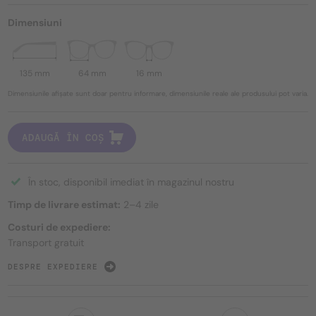
Dimensiuni
135 mm
64 mm
16 mm
Dimensiunile afișate sunt doar pentru informare, dimensiunile reale ale produsului pot varia.
ADAUGĂ ÎN COȘ
În stoc, disponibil imediat în magazinul nostru
Timp de livrare estimat:
2–4 zile
Costuri de expediere:
Transport gratuit
DESPRE EXPEDIERE