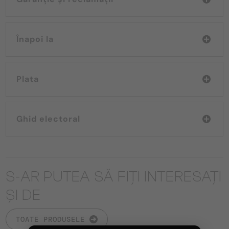
Înapoi la
Plata
Ghid electoral
S-AR PUTEA SĂ FIȚI INTERESAȚI
ȘI DE
TOATE PRODUSELE