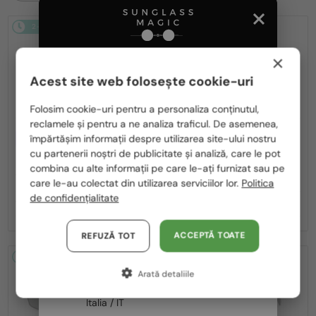
2-4 ZILE
2-4 ZILE
-25%
×
Acest site web folosește cookie-uri
Te rugăm să alegi din listă țara potrivită pentru tine:
Folosim cookie-uri pentru a personaliza conținutul,
reclamele și pentru a ne analiza traficul. De asemenea,
România / RO
—
CU LENTILĂ MONOFOCALĂ PLUS
Chopard
Ochelari de soare
împărtășim informații despre utilizarea site-ului nostru
330 RON
SCH353M - 04GB - 54
cu partenerii noștri de publicitate și analiză, care le pot
Polska / PL
—
Chopard
Cadru optic
combina cu alte informații pe care le-ați furnizat sau pe
VCH379 - 0BLK - 54
Magyarország / HU
care le-au colectat din utilizarea serviciilor lor.
Politica
de confidențialitate
United Arab Emirates / EN
1 119 RON
1 377 RON
1 836 RON
Austria / AT
ACCEPTĂ TOATE
REFUZĂ TOT
Germania / DE
2-4 ZILE
-25%
2-4 ZILE
-25%
Arată detaliile
Franța / FR
Italia / IT