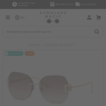
Livrare în 2–4 zile
Returnare în 14 zile
Livrare gratuită
lucrătoare
RO
Produse
Ochelari de soare
2-4 ZILE
-25%