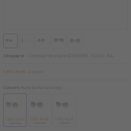
Chopard
— Ochelari de soare SCHG31M - 300G - 64
1 851 RON
2 453 RON
Culoare:
Auriu (auriu roz lucios)
1 851 RON
1 851 RON
1 851 RON
2 453 RON
2 453 RON
2 453 RON