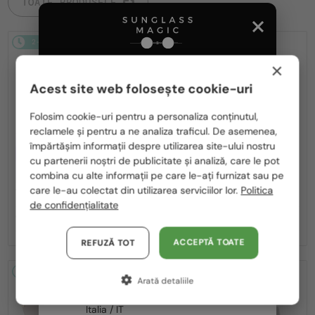
TOATE PRODUSELE
2-4 ZILE
2-4 ZILE
-25%
×
Acest site web folosește cookie-uri
Te rugăm să alegi din listă țara potrivită pentru tine:
Folosim cookie-uri pentru a personaliza conținutul,
reclamele și pentru a ne analiza traficul. De asemenea,
România / RO
împărtășim informații despre utilizarea site-ului nostru
—
CU LENTILĂ MONOFOCALĂ PLUS
Chopard
Ochelari de soare
330 RON
cu partenerii noștri de publicitate și analiză, care le pot
Polska / PL
SCH353M - 04GB - 54
combina cu alte informații pe care le-ați furnizat sau pe
—
Chopard
Cadru optic
Magyarország / HU
care le-au colectat din utilizarea serviciilor lor.
Politica
VCH379 - 0BLK - 54
de confidențialitate
United Arab Emirates / EN
1 115 RON
1 391 RON
1 840 RON
Austria / AT
ACCEPTĂ TOATE
REFUZĂ TOT
Germania / DE
2-4 ZILE
-25%
2-4 ZILE
-25%
Arată detaliile
Franța / FR
Italia / IT