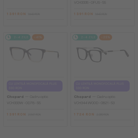
VCH333S - 0FUS - 55
1 391 RON
1 391 RON
1 840 RON
1 840 RON
2-4 ZILE
-41%
2-4 ZILE
-25%
CU LENTILĂ MONOFOCALĂ PLUS
CU LENTILĂ MONOFOCALĂ PLUS
330 RON
330 RON
—
—
Chopard
Cadru optic
Chopard
Cadru optic
VCH333W - 0D78 - 55
VCH344 WOOD - 0821 - 53
1 391 RON
1 724 RON
2 347 RON
2 289 RON