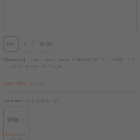
Chopard
— Ochelari de soare SCHG90 WOOD - 568P - 60
- CU LENTILE POLARIZATE
1 391 RON
1 840 RON
Culoare:
Complet lucios gri
1 391 RON
1 840 RON