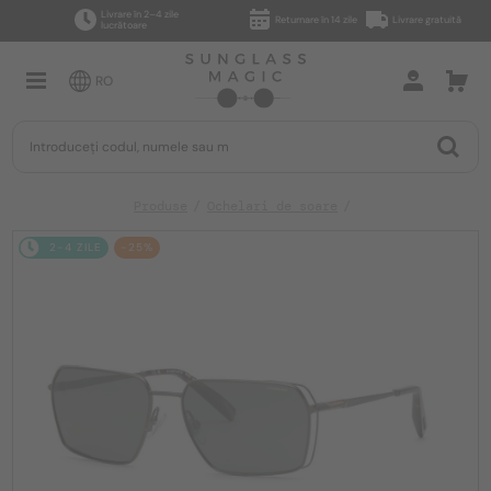
Livrare în 2–4 zile
Returnare în 14 zile
Livrare gratuită
lucrătoare
RO
Produse
Ochelari de soare
2-4 ZILE
-25%