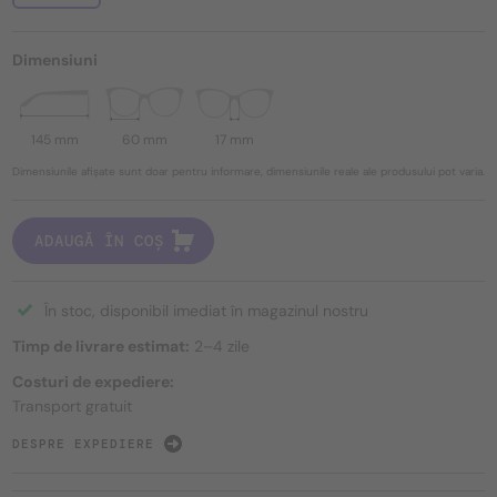
Dimensiuni
145 mm
60 mm
17 mm
Dimensiunile afișate sunt doar pentru informare, dimensiunile reale ale produsului pot varia.
ADAUGĂ ÎN COȘ
În stoc, disponibil imediat în magazinul nostru
Timp de livrare estimat:
2–4 zile
Costuri de expediere:
Transport gratuit
DESPRE EXPEDIERE