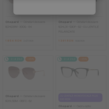
—
—
Chopard
Ochelari de soare
Chopard
Ochelari de soare
SCHG31M - 300G - 64
SCHL31 - 530P - 62 - CU LENTILE
POLARIZATE
1 854 RON
1 391 RON
2 477 RON
1 840 RON
2-4 ZILE
-25%
2-4 ZILE
-25%
—
CU LENTILĂ MONOFOCALĂ PLUS
Chopard
Ochelari de soare
330 RON
SCHL55M - 08FC - 62
—
Chopard
Cadru optic