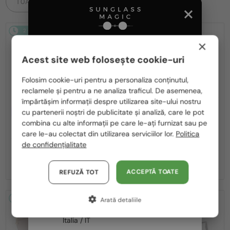
TOATE PRODUSELE
2-4 ZILE
2-4 ZILE
-25%
×
Acest site web folosește cookie-uri
Te rugăm să alegi din listă țara potrivită pentru tine:
Folosim cookie-uri pentru a personaliza conținutul,
reclamele și pentru a ne analiza traficul. De asemenea,
România / RO
împărtășim informații despre utilizarea site-ului nostru
—
CU LENTILĂ MONOFOCALĂ PLUS
Chopard
Ochelari de soare
cu partenerii noștri de publicitate și analiză, care le pot
Polska / PL
330 RON
SCH353M - 04GB - 54
combina cu alte informații pe care le-ați furnizat sau pe
—
Magyarország / HU
Chopard
Cadru optic
care le-au colectat din utilizarea serviciilor lor.
Politica
VCH379 - 0BLK - 54
de confidențialitate
United Arab Emirates / EN
1 113 RON
1 388 RON
1 836 RON
Austria / AT
ACCEPTĂ TOATE
REFUZĂ TOT
Germania / DE
2-4 ZILE
-25%
2-4 ZILE
-25%
Arată detaliile
Franța / FR
Italia / IT