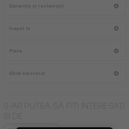
Garanție și reclamații
Înapoi la
Plata
Ghid electoral
S-AR PUTEA SĂ FIȚI INTERESAȚI
ȘI DE