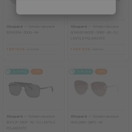
—
—
Chopard
Ochelari de soare
Chopard
Ochelari de soare
SCHG31M - 300G - 64
SCHG90 WOOD - 568P - 60 - CU
LENTILE POLARIZATE
1 851 RON
1 388 RON
2 472 RON
1 836 RON
2-4 ZILE
-25%
2-4 ZILE
-25%
—
—
Chopard
Ochelari de soare
Chopard
Ochelari de soare
SCHL31 - 530P - 62 - CU LENTILE
SCHL55M - 08FC - 62
POLARIZATE