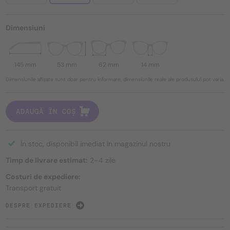
Dimensiuni
145 mm
53 mm
62 mm
14 mm
Dimensiunile afișate sunt doar pentru informare, dimensiunile reale ale produsului pot varia.
ADAUGĂ ÎN COȘ
În stoc, disponibil imediat în magazinul nostru
Timp de livrare estimat:
2–4 zile
Costuri de expediere:
Transport gratuit
DESPRE EXPEDIERE