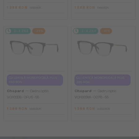
1 388 RON
1 388 RON
1 836 RON
1 836 RON
2-4 ZILE
-25%
2-4 ZILE
-41%
CU LENTILĂ MONOFOCALĂ PLUS
CU LENTILĂ MONOFOCALĂ PLUS
330 RON
330 RON
—
—
Chopard
Cadru optic
Chopard
Cadru optic
VCH333S - 0FUS - 55
VCH333W - 0D78 - 55
1 388 RON
1 388 RON
1 836 RON
2 342 RON