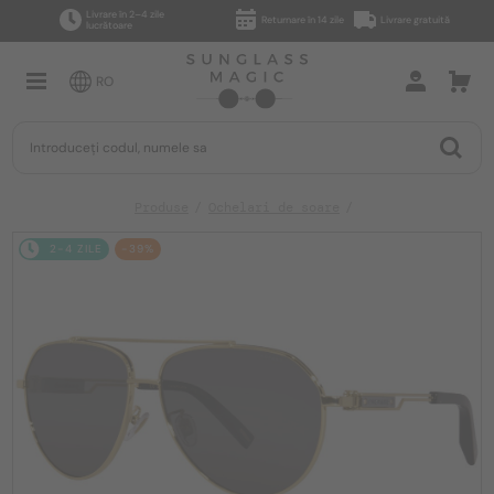
Livrare în 2–4 zile
Returnare în 14 zile
Livrare gratuită
lucrătoare
RO
Produse
Ochelari de soare
2-4 ZILE
-39%