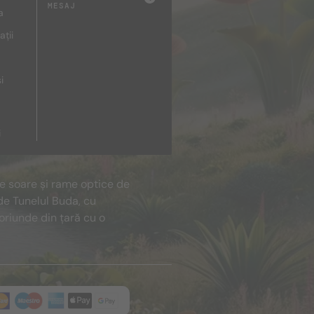
MESAJ
a
ații
i
i
de soare și rame optice de
de Tunelul Buda, cu
oriunde din țară cu o