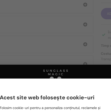
A
Î
n
Timp d
Costu
Transp
DESPR
Acest site web folosește cookie-uri
Ă FIȚI INTERESAȚI ȘI DE
Te rugăm să alegi din listă țara potrivită pentru tine:
Folosim cookie-uri pentru a personaliza conținutul, reclamele și