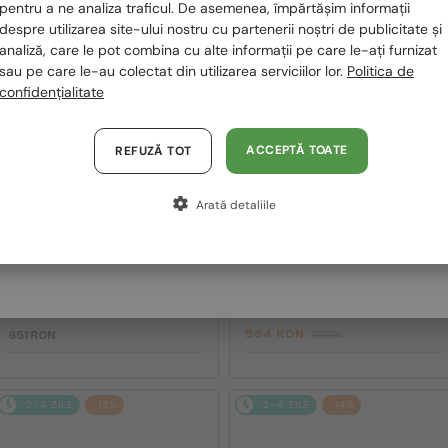
România / RO
pentru a ne analiza traficul. De asemenea, împărtășim informații
2-4 ZILE
2-4 ZILE
-14%
despre utilizarea site-ului nostru cu partenerii noștri de publicitate și
Polska / PL
analiză, care le pot combina cu alte informații pe care le-ați furnizat
sau pe care le-au colectat din utilizarea serviciilor lor.
Politica de
Magyarország / HU
confidențialitate
United Arab Emirates / EN
Austria / AT
ACCEPTĂ TOATE
REFUZĂ TOT
Germania / DE
Arată detaliile
Franța / FR
—
—
David Beckham
David Beckham
Ochelari de soare
Ochelari de soare
Italia / IT
DB 7004/S - V81M9 - 57 - CU
DB 7003/S - KJ1HA - 61
LENTILE POLARIZATE
564 RON
651 RON
651 RON
2-4 ZILE
-14%
2-4 ZILE
-14%