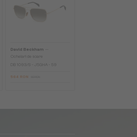
—
David Beckham
Ochelari de soare
DB 1093/S - J5GHA - 59
564 RON
651 RON