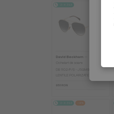
2-4 ZILE
—
David Beckham
Ochelari de soare
DB 1102/F/S - J5GM9 - 61 - CU
LENTILE POLARIZATE
651 RON
2-4 ZILE
-14%