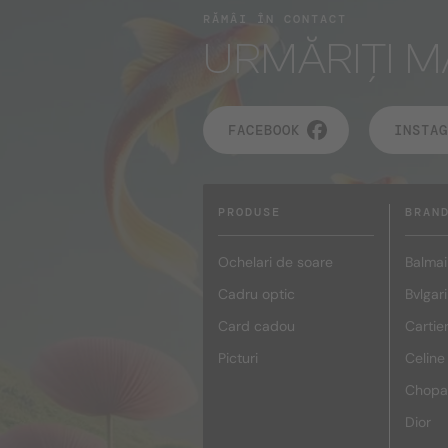
RĂMÂI ÎN CONTACT
URMĂRIȚI M
FACEBOOK
INSTAG
PRODUSE
BRAN
Ochelari de soare
Balmai
Cadru optic
Bvlgari
Card cadou
Cartie
Picturi
Celine
Chopa
Dior