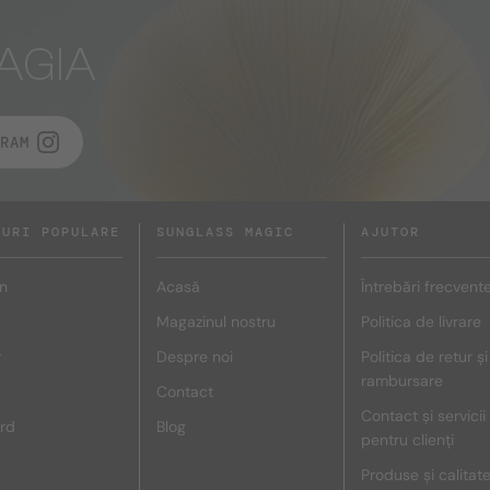
AGIA
RAM
DURI POPULARE
SUNGLASS MAGIC
AJUTOR
n
Acasă
Întrebări frecvent
Magazinul nostru
Politica de livrare
r
Despre noi
Politica de retur și
rambursare
Contact
Contact și servicii
rd
Blog
pentru clienți
Produse și calitat