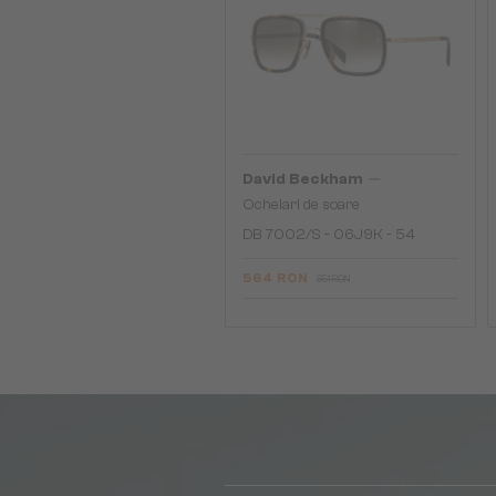
—
David Beckham
Ochelari de soare
DB 7002/S - 06J9K - 54
564 RON
651 RON