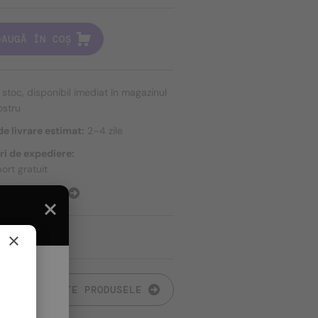
DAUGĂ ÎN COȘ
n stoc, disponibil imediat în magazinul
ostru
e livrare estimat:
2–4 zile
ri de expediere:
ort gratuit
E EXPEDIERE
×
TOATE PRODUSELE