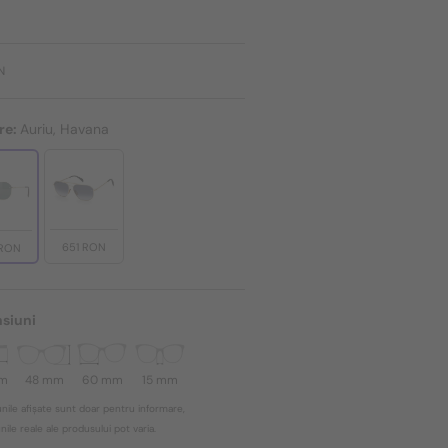
N
re:
Auriu, Havana
651 RON
 RON
siuni
mm
48 mm
60 mm
15 mm
nile afișate sunt doar pentru informare,
ile reale ale produsului pot varia.