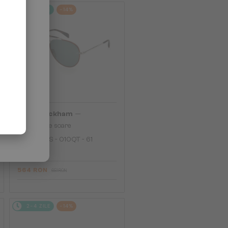
2-4 ZILE
-14%
—
David Beckham
Ochelari de soare
DB 7003/S - 010QT - 61
564 RON
651 RON
2-4 ZILE
-14%