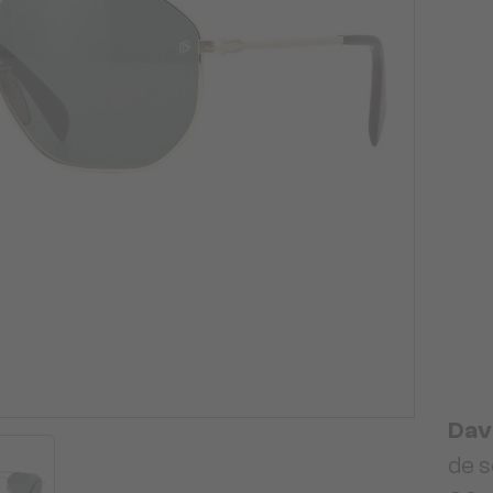
Dav
de s