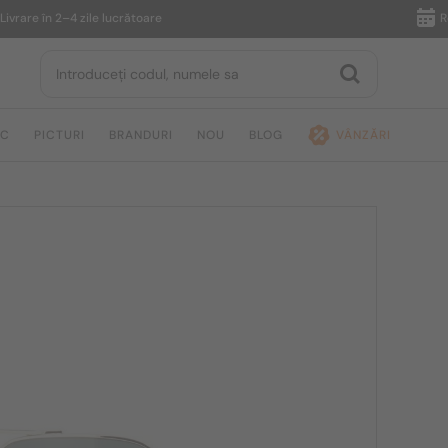
e în 2–4 zile lucrătoare
Returnar
IC
PICTURI
BRANDURI
NOU
BLOG
VÂNZĂRI