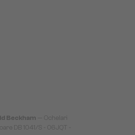
id Beckham
— Ochelari
oare DB 1041/S - 06JQT -