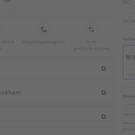
60
651 RO
Culoa
 plata la
shop@sunglassmagic.hu
14 zile
e
garanție de returnare
651
David Beckham
Dimen
145 
Dimensiu
dimensiun