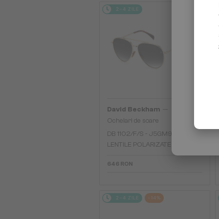
2-4 ZILE
—
David Beckham
Ochelari de soare
DB 1102/F/S - J5GM9 - 61 - CU
LENTILE POLARIZATE
646 RON
2-4 ZILE
-14%