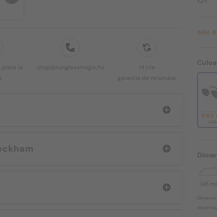
560 
Culoa
 plata la
shop@sunglassmagic.hu
14 zile
e
garanție de returnare
560
646
David Beckham
Dimen
145 
Dimensiu
dimensiun