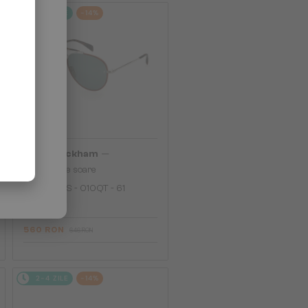
2-4 ZILE
-14%
—
David Beckham
Ochelari de soare
DB 7003/S - 010QT - 61
560 RON
646 RON
2-4 ZILE
-14%