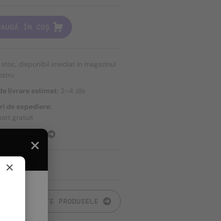
DAUGĂ ÎN COȘ
n stoc, disponibil imediat în magazinul
ostru
e livrare estimat:
2–4 zile
ri de expediere:
ort gratuit
E EXPEDIERE
×
TOATE PRODUSELE