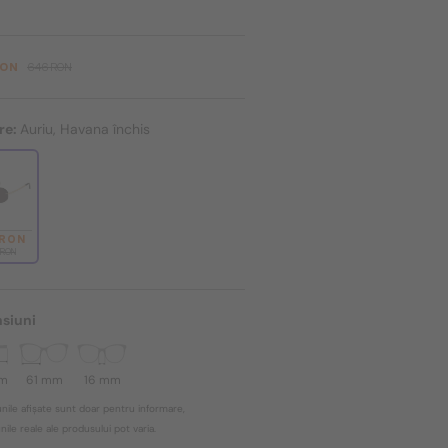
RON
646 RON
re:
Auriu, Havana închis
 RON
 RON
siuni
mm
61 mm
16 mm
nile afișate sunt doar pentru informare,
ile reale ale produsului pot varia.