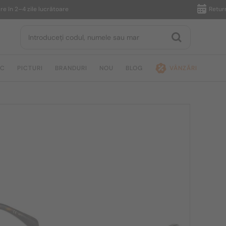
 2–4 zile lucrătoare
Returnare î
IC
PICTURI
BRANDURI
NOU
BLOG
VÂNZĂRI