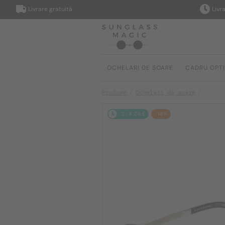
Livrare gratuită
Livrare în
OCHELARI DE SOARE
CADRU OPT
Produse
Ochelari de soare
2-4 ZILE
-14%