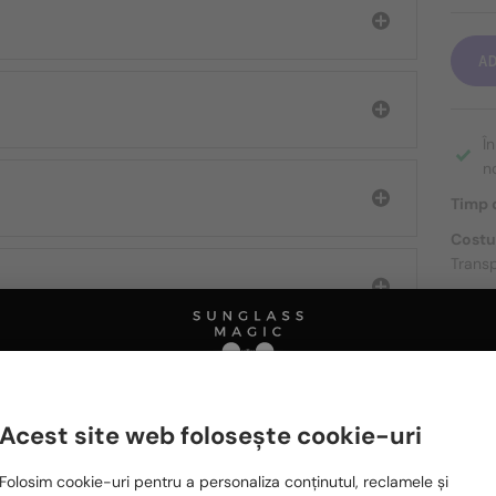
A
Î
n
Timp d
Costu
Transp
DESPR
Acest site web folosește cookie-uri
Ă FIȚI INTERESAȚI ȘI DE
Te rugăm să alegi din listă țara potrivită pentru tine:
Folosim cookie-uri pentru a personaliza conținutul, reclamele și