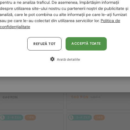
România / RO
pentru a ne analiza traficul. De asemenea, împărtășim informații
2-4 ZILE
2-4 ZILE
-14%
despre utilizarea site-ului nostru cu partenerii noștri de publicitate și
Polska / PL
analiză, care le pot combina cu alte informații pe care le-ați furnizat
sau pe care le-au colectat din utilizarea serviciilor lor.
Politica de
Magyarország / HU
confidențialitate
United Arab Emirates / EN
Austria / AT
ACCEPTĂ TOATE
REFUZĂ TOT
Germania / DE
Arată detaliile
Franța / FR
—
—
David Beckham
David Beckham
Ochelari de soare
Ochelari de soare
Italia / IT
DB 7004/S - V81M9 - 57 - CU
DB 7003/S - KJ1HA - 61
LENTILE POLARIZATE
560 RON
646 RON
646 RON
2-4 ZILE
-14%
2-4 ZILE
-14%