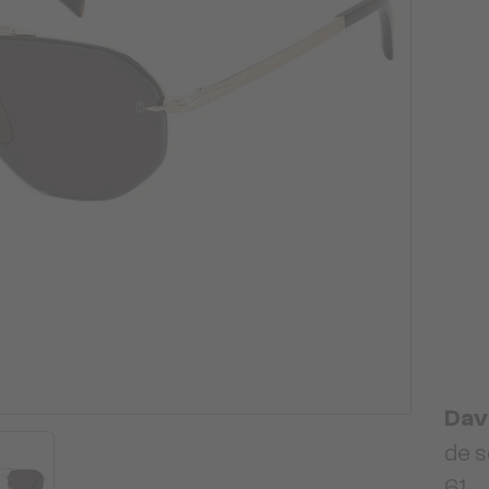
Dav
de s
61