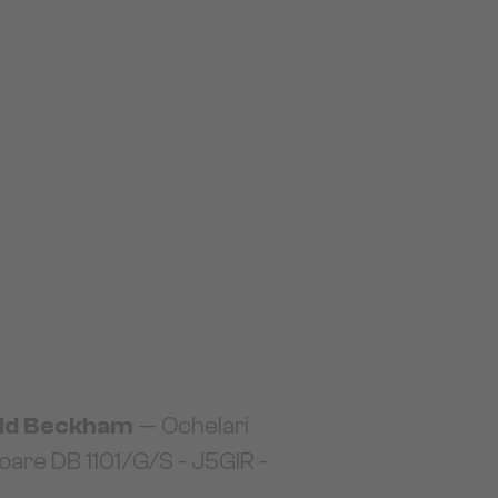
id Beckham
— Ochelari
oare DB 1101/G/S - J5GIR -