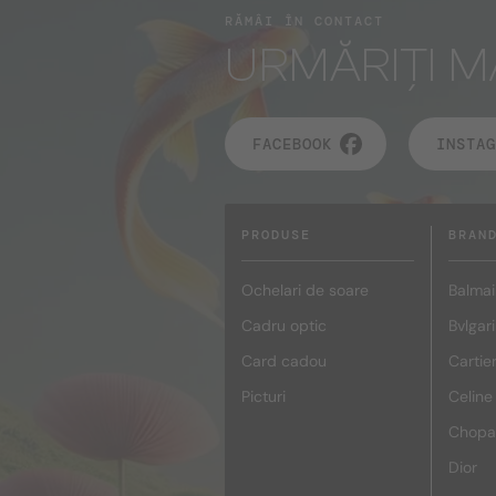
RĂMÂI ÎN CONTACT
URMĂRIȚI M
FACEBOOK
INSTAG
PRODUSE
BRAN
Ochelari de soare
Balmai
Cadru optic
Bvlgari
Card cadou
Cartie
Picturi
Celine
Chopa
Dior