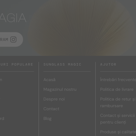
AGIA
RAM
DURI POPULARE
SUNGLASS MAGIC
AJUTOR
n
Acasă
Întrebări frecvent
Magazinul nostru
Politica de livrare
r
Despre noi
Politica de retur și
rambursare
Contact
Contact și servicii
rd
Blog
pentru clienți
Produse și calitat