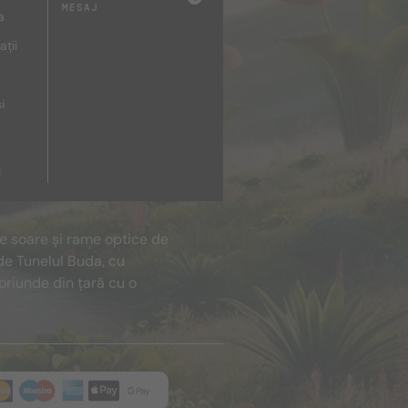
MESAJ
a
ații
i
i
de soare și rame optice de
de Tunelul Buda, cu
oriunde din țară cu o