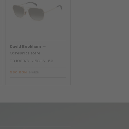
—
David Beckham
Ochelari de soare
DB 1093/S - J5GHA - 59
560 RON
646 RON