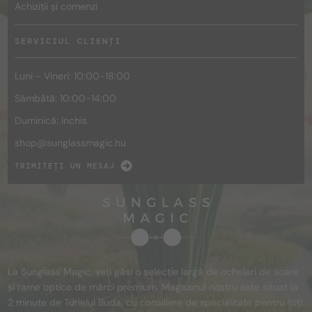
Achiziții și comenzi
SERVICIUL CLIENȚI
Luni - Vineri: 10:00-18:00
Sâmbătă: 10:00-14:00
Duminică: închis
shop@
sunglassmagic.hu
TRIMITEȚI UN MESAJ
La Sunglass Magic, veți găsi o selecție largă de ochelari de soare
și rame optice de mărci premium. Magazinul nostru este situat la
2 minute de Tunelul Buda, cu consiliere de specialitate pentru toți.