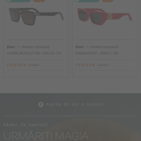
—
—
Dior
Ochelari de soare
Dior
Ochelari de soare
DIORBLACKSUIT S3I - 20F2 A - 54
MISSDIOR S1F - 35A0 O - 56
1 162 RON
1 521 RON
1 291 RON
1 736 RON
PARTEA DE SUS A PAGINII
RĂMÂI ÎN CONTACT
URMĂRIȚI MAGIA