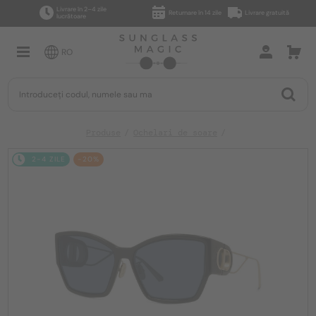
Livrare în 2–4 zile
Returnare în 14 zile
Livrare gratuită
lucrătoare
RO
Produse
Ochelari de soare
2-4 ZILE
-20%