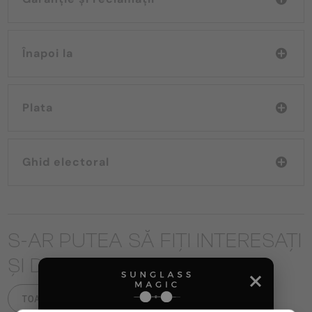
Înapoi la
Plata
Ghid electoral
S-AR PUTEA SĂ FIȚI INTERESAȚI
ȘI DE
TOATE PRODUSELE