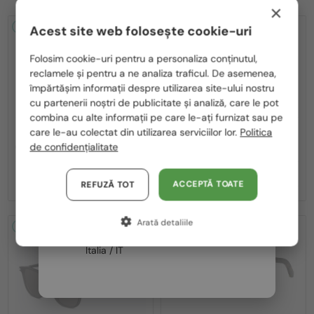
×
2-4 ZILE
2-4 ZILE
Acest site web folosește cookie-uri
Te rugăm să alegi din listă țara potrivită pentru tine:
Folosim cookie-uri pentru a personaliza conținutul,
reclamele și pentru a ne analiza traficul. De asemenea,
România / RO
împărtășim informații despre utilizarea site-ului nostru
cu partenerii noștri de publicitate și analiză, care le pot
Polska / PL
combina cu alte informații pe care le-ați furnizat sau pe
Magyarország / HU
care le-au colectat din utilizarea serviciilor lor.
Politica
—
—
Dior
Ochelari de soare
Dior
Ochelari de soare
de confidențialitate
CDIOR S1F - 35A0 D - 56
DIORB23 S4I - 64A0 V - 56
United Arab Emirates / EN
2 195 RON
1 980 RON
Austria / AT
ACCEPTĂ TOATE
REFUZĂ TOT
Germania / DE
Arată detaliile
Franța / FR
2-4 ZILE
2-4 ZILE
Italia / IT