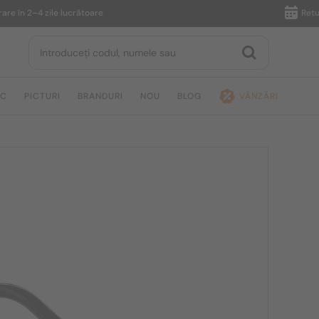
în 2–4 zile lucrătoare
Returnare 
IC
PICTURI
BRANDURI
NOU
BLOG
VÂNZĂRI