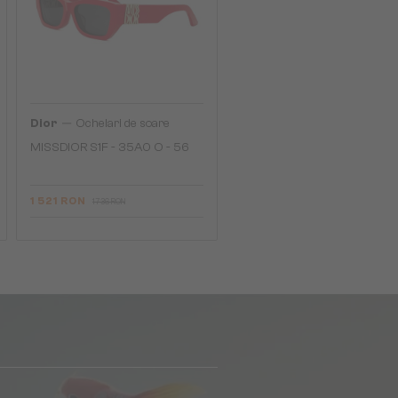
—
Dior
Ochelari de soare
MISSDIOR S1F - 35A0 O - 56
1 521 RON
1 736 RON