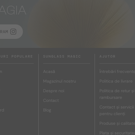
AGIA
RAM
DURI POPULARE
SUNGLASS MAGIC
AJUTOR
n
Acasă
Întrebări frecvent
Magazinul nostru
Politica de livrare
r
Despre noi
Politica de retur și
rambursare
Contact
Contact și servicii
rd
Blog
pentru clienți
Produse și calitat
Plata și securitate