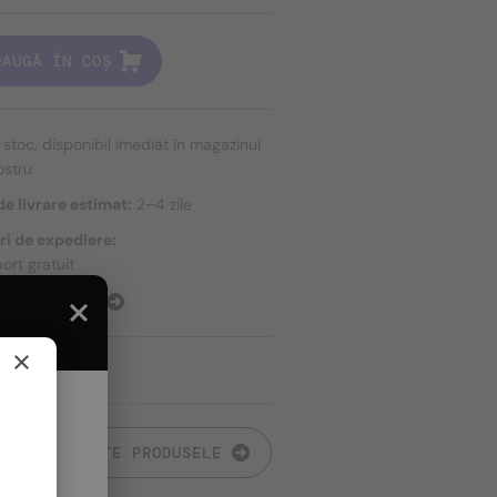
DAUGĂ ÎN COȘ
n stoc, disponibil imediat în magazinul
ostru
e livrare estimat:
2–4 zile
ri de expediere:
ort gratuit
E EXPEDIERE
×
TOATE PRODUSELE