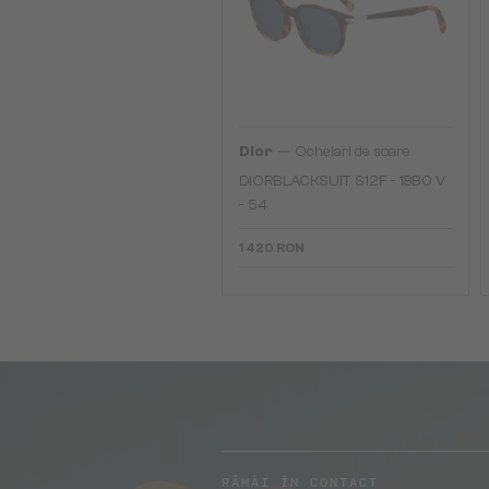
—
Dior
Ochelari de soare
DIORBLACKSUIT S12F - 18B0 V
- 54
1 420 RON
RĂMÂI ÎN CONTACT