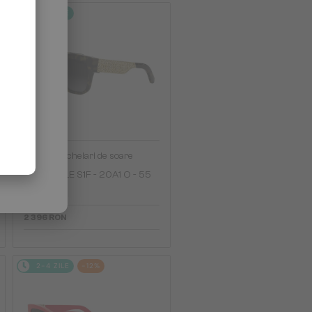
2-4 ZILE
—
Dior
Ochelari de soare
DIORESILLE S1F - 20A1 O - 55
2 396 RON
2-4 ZILE
-12%