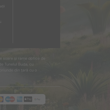
ații
i
i
de soare și rame optice de
de Tunelul Buda, cu
oriunde din țară cu o