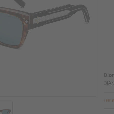
Dio
DIAM
1 851