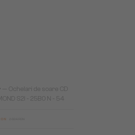
r
— Ochelari de soare CD
OND S2I - 25B0 N - 54
 RON
2 324 RON