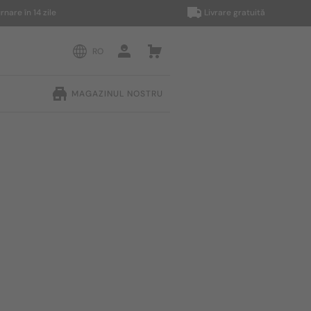
în 14 zile
Livrare gratuită
RO
MAGAZINUL NOSTRU