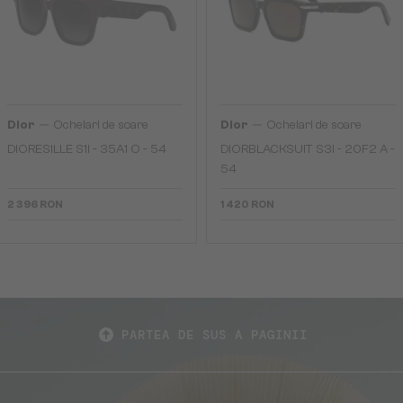
—
—
Dior
Ochelari de soare
Dior
Ochelari de soare
DIORESILLE S1I - 35A1 O - 54
DIORBLACKSUIT S3I - 20F2 A -
54
2 396 RON
1 420 RON
PARTEA DE SUS A PAGINII