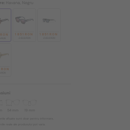
re:
Havana, Negru
1 851 RON
1 851 RON
1 RON
2 324 RON
2 324 RON
4 RON
8 RON
4 RON
siuni
mm
54 mm
19 mm
nile afișate sunt doar pentru informare,
ile reale ale produsului pot varia.