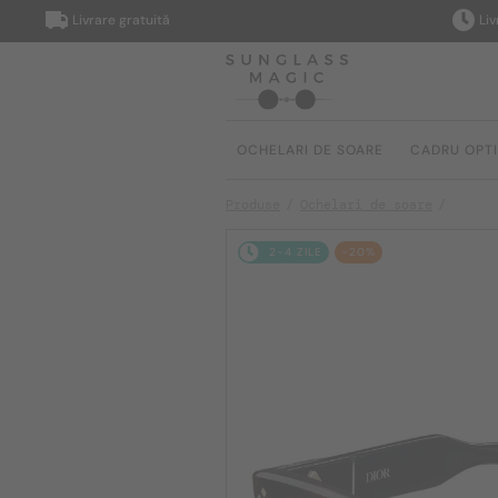
Livrare gratuită
Livrare 
OCHELARI DE SOARE
CADRU OPT
Produse
Ochelari de soare
2-4 ZILE
-20%