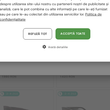
despre utilizarea site-ului nostru cu partenerii noștri de publicitate și
2-4 ZILE
2-4 ZILE
Polska / PL
analiză, care le pot combina cu alte informații pe care le-ați furnizat
sau pe care le-au colectat din utilizarea serviciilor lor.
Politica de
Magyarország / HU
confidențialitate
United Arab Emirates / EN
Austria / AT
ACCEPTĂ TOATE
REFUZĂ TOT
Germania / DE
Arată detaliile
Franța / FR
—
—
Dior
Ochelari de soare
Dior
Ochelari de soare
Italia / IT
DIORB23 S4I - 64A0 V - 56
DIORBLACKSUIT S12F - 10A0 V
- 54
1 980 RON
1 420 RON
2-4 ZILE
2-4 ZILE