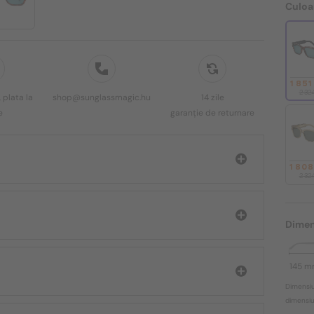
Culoa
1 85
2 32
 plata la
shop@sunglassmagic.hu
14 zile
e
garanție de returnare
1 80
2 32
Dimen
145 
Dimensiu
dimensiun