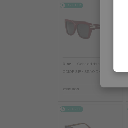
2-4 ZILE
—
Dior
Ochelari de soare
CDIOR S1F - 35A0 D - 56
2 195 RON
2-4 ZILE