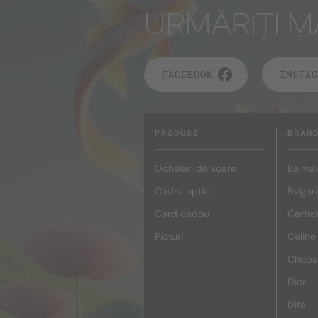
URMĂRIȚI M
FACEBOOK
INSTAG
PRODUSE
BRAN
Ochelari de soare
Balmai
Cadru optic
Bvlgari
Card cadou
Cartie
Picturi
Celine
Chopa
Dior
Dita