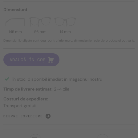
Dimensiuni
145 mm
56 mm
14 mm
Dimensiunile afișate sunt doar pentru informare, dimensiunile reale ale produsului pot varia.
ADAUGĂ ÎN COȘ
În stoc, disponibil imediat în magazinul nostru
Timp de livrare estimat:
2–4 zile
Costuri de expediere:
Transport gratuit
DESPRE EXPEDIERE