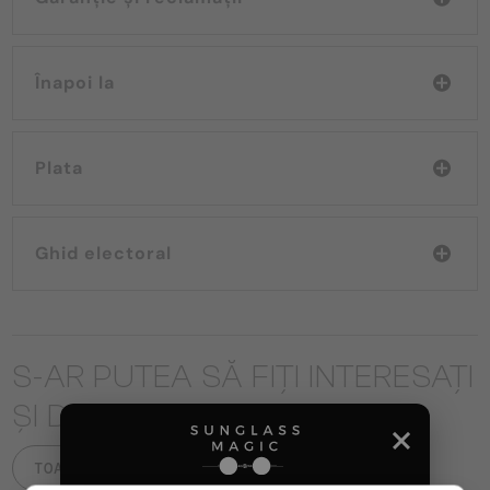
Înapoi la
Plata
Ghid electoral
S-AR PUTEA SĂ FIȚI INTERESAȚI
ȘI DE
TOATE PRODUSELE