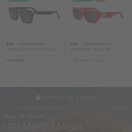
—
—
Dior
Ochelari de soare
Dior
Ochelari de soare
DIORBLACKSUIT S3I - 20F2 A - 54
MISSDIOR S1F - 35A0 O - 56
1 420 RON
1 521 RON
1 736 RON
PARTEA DE SUS A PAGINII
RĂMÂI ÎN CONTACT
URMĂRIȚI MAGIA