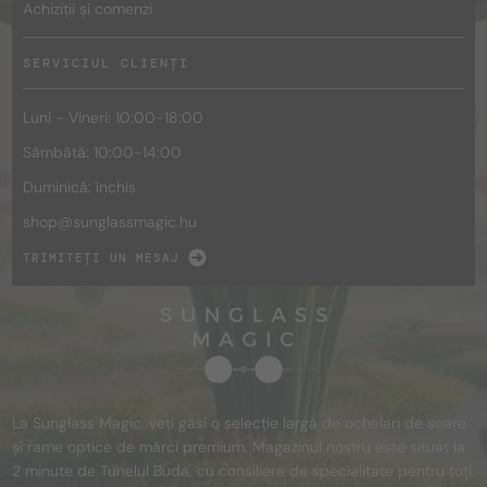
Achiziții și comenzi
SERVICIUL CLIENȚI
Luni - Vineri: 10:00-18:00
Sâmbătă: 10:00-14:00
Duminică: închis
shop@
sunglassmagic.hu
TRIMITEȚI UN MESAJ
La Sunglass Magic, veți găsi o selecție largă de ochelari de soare
și rame optice de mărci premium. Magazinul nostru este situat la
2 minute de Tunelul Buda, cu consiliere de specialitate pentru toți.