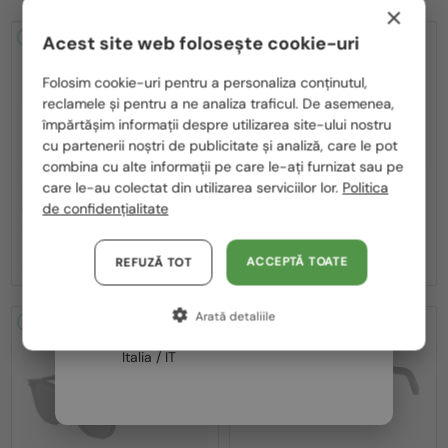
×
2-4 ZILE
2-4 ZILE
Acest site web folosește cookie-uri
Te rugăm să alegi din listă țara potrivită pentru tine:
Folosim cookie-uri pentru a personaliza conținutul,
reclamele și pentru a ne analiza traficul. De asemenea,
România / RO
împărtășim informații despre utilizarea site-ului nostru
cu partenerii noștri de publicitate și analiză, care le pot
Polska / PL
combina cu alte informații pe care le-ați furnizat sau pe
Magyarország / HU
care le-au colectat din utilizarea serviciilor lor.
Politica
—
—
Dior
Ochelari de soare
Dior
Ochelari de soare
de confidențialitate
CDIOR S1F - 35A0 D - 56
DIORB23 S4I - 64A0 V - 56
United Arab Emirates / EN
2 195 RON
1 980 RON
Austria / AT
ACCEPTĂ TOATE
REFUZĂ TOT
Germania / DE
Arată detaliile
Franța / FR
2-4 ZILE
2-4 ZILE
Italia / IT