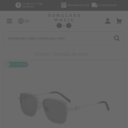
Livrare în 2–4 zile
Returnare în 14 zile
Livrare gratuită
lucrătoare
RO
Produse
Ochelari de soare
2-4 ZILE