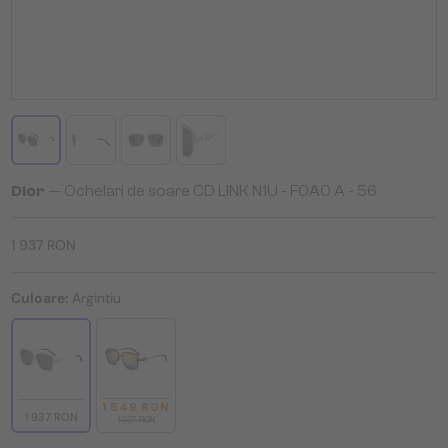
Dior
— Ochelari de soare CD LINK N1U - F0A0 A - 56
1 937 RON
Culoare:
Argintiu
1 549 RON
1 937 RON
1 937 RON