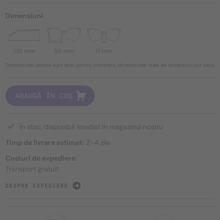
Dimensiuni
135 mm
56 mm
17 mm
Dimensiunile afișate sunt doar pentru informare, dimensiunile reale ale produsului pot varia.
ADAUGĂ ÎN COȘ
În stoc, disponibil imediat în magazinul nostru
Timp de livrare estimat:
2–4 zile
Costuri de expediere:
Transport gratuit
DESPRE EXPEDIERE