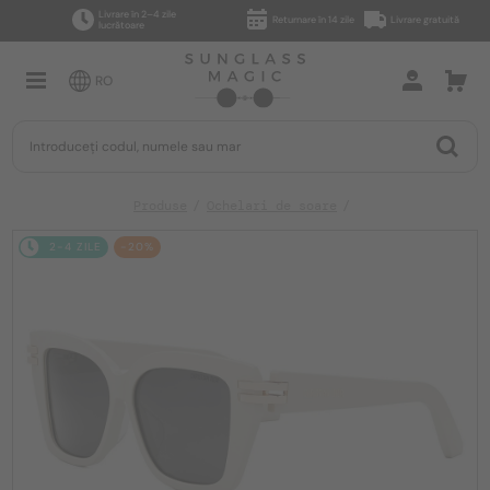
Livrare în 2–4 zile
Returnare în 14 zile
Livrare gratuită
lucrătoare
RO
Produse
Ochelari de soare
2-4 ZILE
-20%