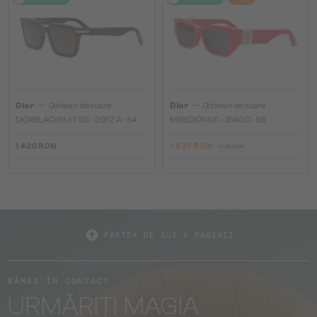
—
—
Dior
Ochelari de soare
Dior
Ochelari de soare
DIORBLACKSUIT S3I - 20F2 A - 54
MISSDIOR S1F - 35A0 O - 56
1 420 RON
1 521 RON
1 736 RON
PARTEA DE SUS A PAGINII
RĂMÂI ÎN CONTACT
URMĂRIȚI MAGIA