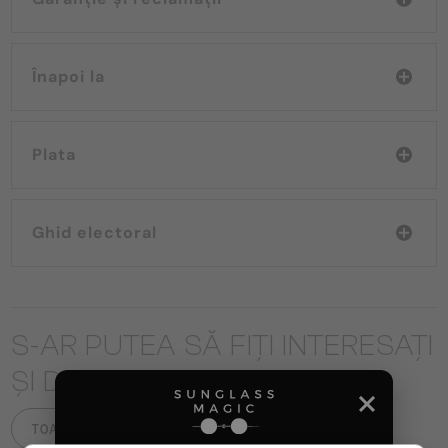
Înapoi la
Plata
Ghid electoral
S-AR PUTEA SĂ FIȚI INTERESAȚI
ȘI DE
TOATE PRODUSELE