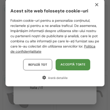
×
2-4 ZILE
2-4 ZILE
Acest site web folosește cookie-uri
Te rugăm să alegi din listă țara potrivită pentru tine:
Folosim cookie-uri pentru a personaliza conținutul,
reclamele și pentru a ne analiza traficul. De asemenea,
România / RO
împărtășim informații despre utilizarea site-ului nostru
cu partenerii noștri de publicitate și analiză, care le pot
Polska / PL
combina cu alte informații pe care le-ați furnizat sau pe
Magyarország / HU
care le-au colectat din utilizarea serviciilor lor.
Politica
—
—
Dior
Ochelari de soare
Dior
Ochelari de soare
de confidențialitate
CDIOR S1F - 35A0 D - 56
DIORB23 S4I - 64A0 V - 56
United Arab Emirates / EN
2 195 RON
1 980 RON
Austria / AT
ACCEPTĂ TOATE
REFUZĂ TOT
Germania / DE
Arată detaliile
Franța / FR
2-4 ZILE
2-4 ZILE
Italia / IT