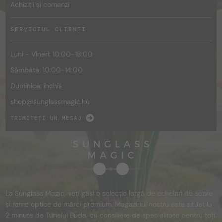
Achiziții și comenzi
SERVICIUL CLIENȚI
Luni - Vineri: 10:00-18:00
Sâmbătă: 10:00-14:00
Duminică: închis
shop@
sunglassmagic.hu
TRIMITEȚI UN MESAJ
La Sunglass Magic, veți găsi o selecție largă de ochelari de soare
și rame optice de mărci premium. Magazinul nostru este situat la
2 minute de Tunelul Buda, cu consiliere de specialitate pentru toți.