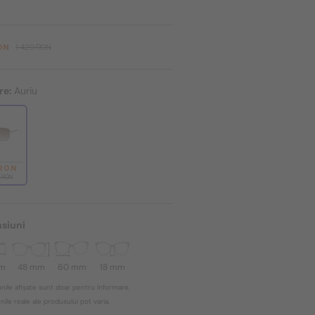
ON
1 420 RON
re:
Auriu
 RON
0 RON
siuni
mm
48 mm
60 mm
18 mm
nile afișate sunt doar pentru informare,
ile reale ale produsului pot varia.