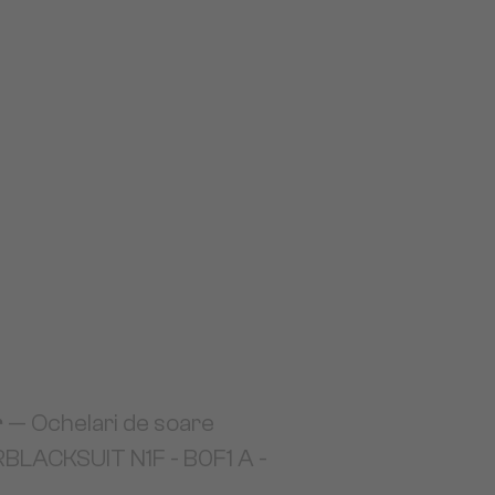
r
— Ochelari de soare
BLACKSUIT N1F - B0F1 A -