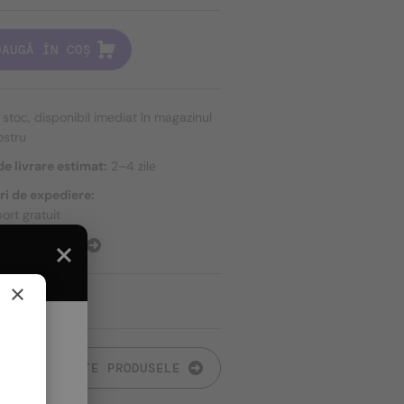
DAUGĂ ÎN COȘ
n stoc, disponibil imediat în magazinul
ostru
e livrare estimat:
2–4 zile
ri de expediere:
ort gratuit
E EXPEDIERE
×
TOATE PRODUSELE