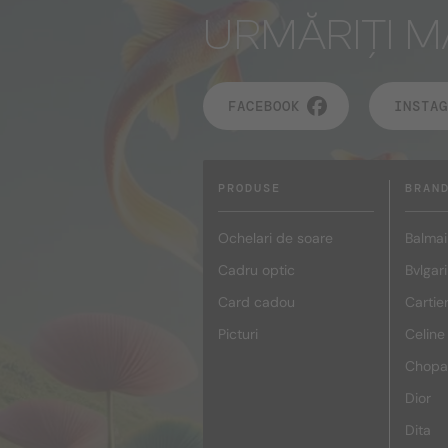
URMĂRIȚI M
FACEBOOK
INSTAG
PRODUSE
BRAN
Ochelari de soare
Balmai
Cadru optic
Bvlgari
Card cadou
Cartie
Picturi
Celine
Chopa
Dior
Dita