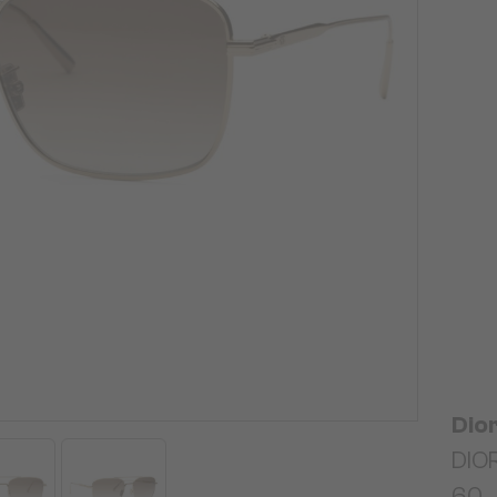
Dio
DIOR
60