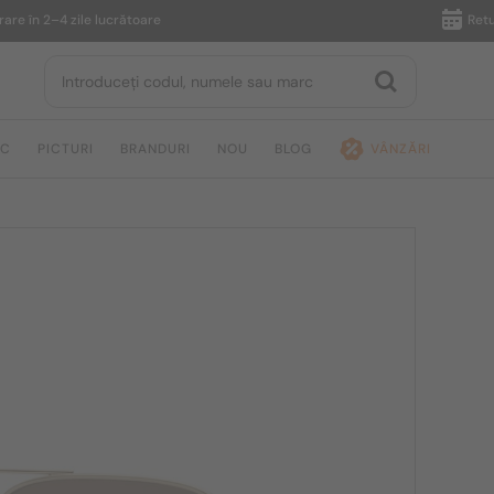
în 2–4 zile lucrătoare
Returnare
IC
PICTURI
BRANDURI
NOU
BLOG
VÂNZĂRI