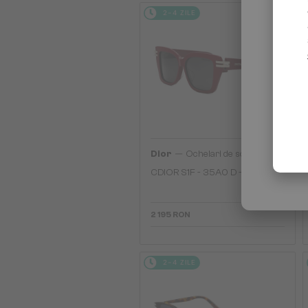
2-4 ZILE
—
Dior
Ochelari de soare
CDIOR S1F - 35A0 D - 56
2 195 RON
2-4 ZILE