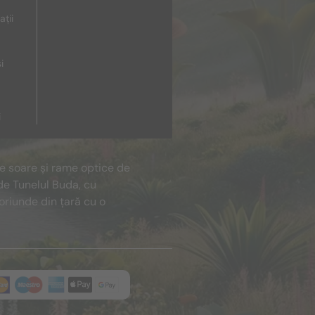
ații
i
i
de soare și rame optice de
de Tunelul Buda, cu
oriunde din țară cu o