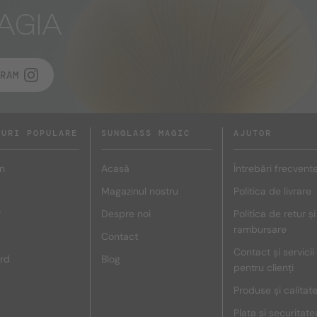
AGIA
RAM
DURI POPULARE
SUNGLASS MAGIC
AJUTOR
n
Acasă
Întrebări frecvent
Magazinul nostru
Politica de livrare
r
Despre noi
Politica de retur și
rambursare
Contact
Contact și servicii
rd
Blog
pentru clienți
Produse și calitat
Plata și securitate