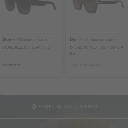
—
—
Dior
Ochelari de soare
Dior
Ochelari de soare
DIORESILLE S1I - 35A1 O - 54
DIORBLACKSUIT S3I - 20F2 A -
54
1 162 RON
2 396 RON
1 291 RON
PARTEA DE SUS A PAGINII