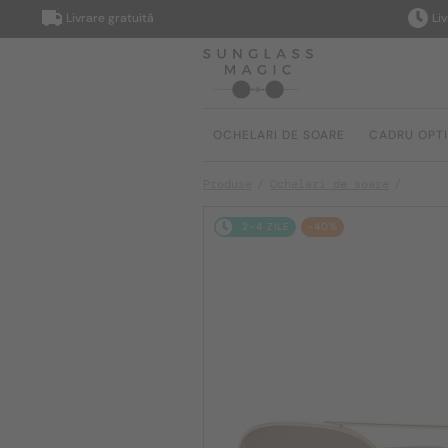
Livrare gratuită
Livrare 
OCHELARI DE SOARE
CADRU OPT
Produse
Ochelari de soare
2-4 ZILE
-40%