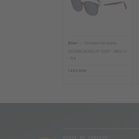
—
Dior
Ochelari de soare
DIORBLACKSUIT S12F - 18B0 V
- 54
1 420 RON
RĂMÂI ÎN CONTACT