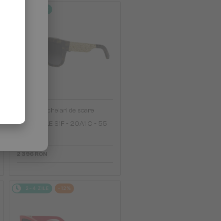
2-4 ZILE
—
Dior
Ochelari de soare
DIORESILLE S1F - 20A1 O - 55
2 396 RON
2-4 ZILE
-12%