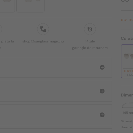
861 R
Culoa
 plata la
shop@sunglassmagic.hu
14 zile
e
garanție de returnare
861
1 42
Dimen
145 
Dimensiu
dimensiun