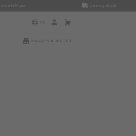
 în 14 zile
Livrare gratuită
RO
MAGAZINUL NOSTRU