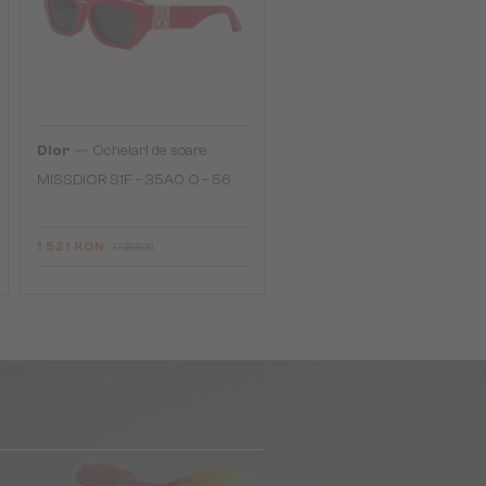
—
Dior
Ochelari de soare
MISSDIOR S1F - 35A0 O - 56
1 521 RON
1 736 RON