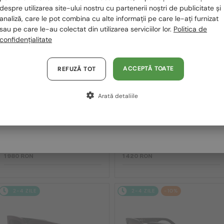
despre utilizarea site-ului nostru cu partenerii noștri de publicitate și
2-4 ZILE
2-4 ZILE
Polska / PL
analiză, care le pot combina cu alte informații pe care le-ați furnizat
sau pe care le-au colectat din utilizarea serviciilor lor.
Politica de
Magyarország / HU
confidențialitate
United Arab Emirates / EN
Austria / AT
ACCEPTĂ TOATE
REFUZĂ TOT
Germania / DE
Arată detaliile
Franța / FR
—
—
Dior
Ochelari de soare
Dior
Ochelari de soare
Italia / IT
DIORB23 S4I - 64A0 V - 56
DIORBLACKSUIT S12F - 10A0 V
- 54
1 980 RON
1 420 RON
2-4 ZILE
2-4 ZILE
-10%