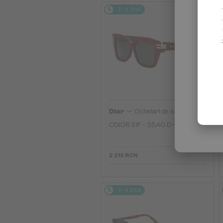
2-4 ZILE
—
Dior
Ochelari de soare
CDIOR S1F - 35A0 D - 56
2 212 RON
2-4 ZILE