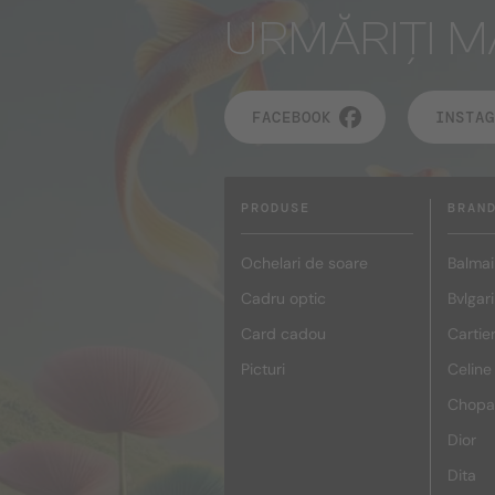
URMĂRIȚI M
FACEBOOK
INSTAG
PRODUSE
BRAN
Ochelari de soare
Balmai
Cadru optic
Bvlgari
Card cadou
Cartie
Picturi
Celine
Chopa
Dior
Dita