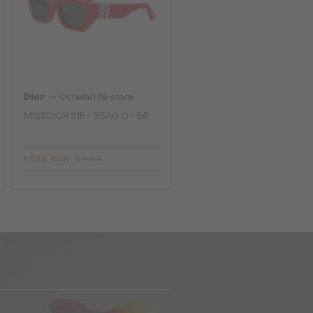
—
Dior
Ochelari de soare
MISSDIOR S1F - 35A0 O - 56
1 532 RON
1 735 RON