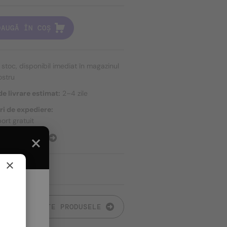
DAUGĂ ÎN COȘ
n stoc, disponibil imediat în magazinul
ostru
e livrare estimat:
2–4 zile
ri de expediere:
ort gratuit
E EXPEDIERE
×
TOATE PRODUSELE