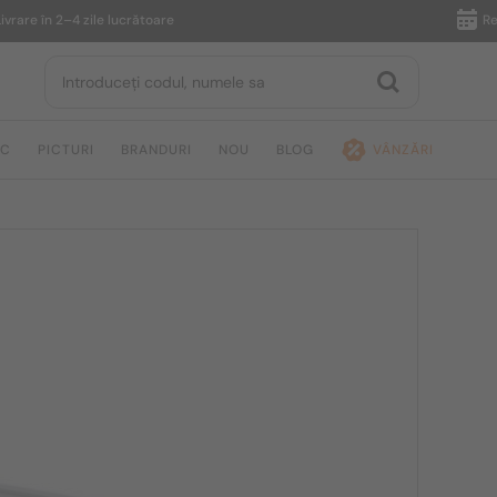
în 2–4 zile lucrătoare
Returnare
IC
PICTURI
BRANDURI
NOU
BLOG
VÂNZĂRI