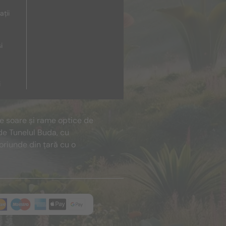
ații
i
i
de soare și rame optice de
de Tunelul Buda, cu
oriunde din țară cu o