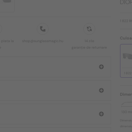
DIOR
1 822 
Culoa
 plata la
shop@sunglassmagic.hu
14 zile
e
garanție de returnare
1 82
Dimen
130 
Dimensiu
dimensiun