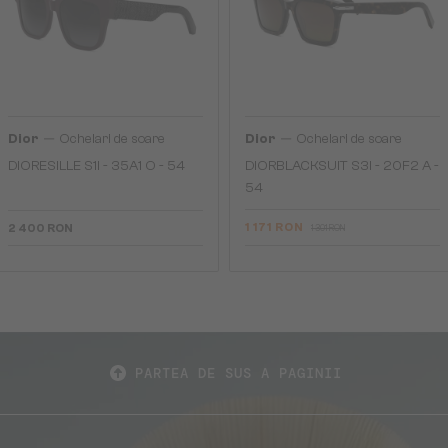
—
—
Dior
Ochelari de soare
Dior
Ochelari de soare
DIORESILLE S1I - 35A1 O - 54
DIORBLACKSUIT S3I - 20F2 A -
54
1 171 RON
2 400 RON
1 301 RON
PARTEA DE SUS A PAGINII