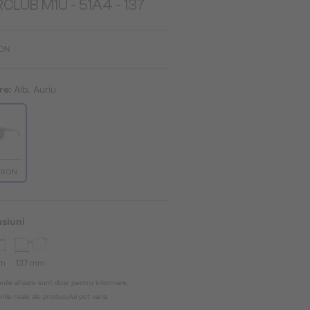
CLUB M1U - 51A4 - 137
RON
re:
Alb, Auriu
2 RON
siuni
mm
137 mm
nile afișate sunt doar pentru informare,
ile reale ale produsului pot varia.