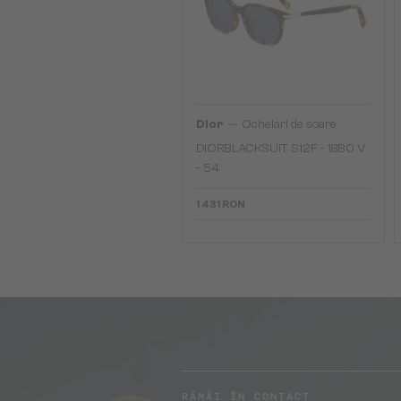
—
Dior
Ochelari de soare
DIORBLACKSUIT S12F - 18B0 V
- 54
1 431 RON
RĂMÂI ÎN CONTACT