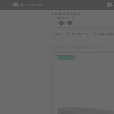
Livrare gratuită
Livrare 
OCHELARI DE SOARE
CADRU OPT
Produse
Ochelari de soare
2-4 ZILE