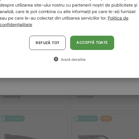
despre utilizarea site-ului nostru cu partenerii noștri de publicitate și
2-4 ZILE
2-4 ZILE
Polska / PL
analiză, care le pot combina cu alte informații pe care le-ați furnizat
sau pe care le-au colectat din utilizarea serviciilor lor.
Politica de
Magyarország / HU
confidențialitate
United Arab Emirates / EN
Austria / AT
ACCEPTĂ TOATE
REFUZĂ TOT
Germania / DE
Arată detaliile
Franța / FR
—
—
Dior
Ochelari de soare
Dior
Ochelari de soare
Italia / IT
DIORB23 S4I - 64A0 V - 56
DIORBLACKSUIT S12F - 10A0 V
- 54
1 995 RON
1 431 RON
2-4 ZILE
2-4 ZILE
-10%