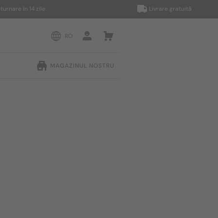
 în 14 zile
Livrare gratuită
RO
MAGAZINUL NOSTRU