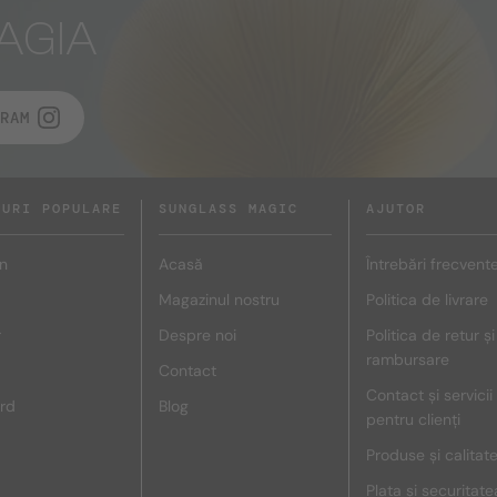
AGIA
RAM
DURI POPULARE
SUNGLASS MAGIC
AJUTOR
n
Acasă
Întrebări frecvent
Magazinul nostru
Politica de livrare
r
Despre noi
Politica de retur și
rambursare
Contact
Contact și servicii
rd
Blog
pentru clienți
Produse și calitat
Plata și securitate