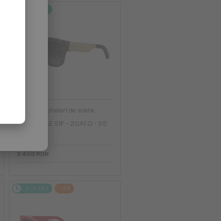
2-4 ZILE
—
Dior
Ochelari de soare
DIORESILLE S1F - 20A1 O - 55
2 400 RON
2-4 ZILE
-12%