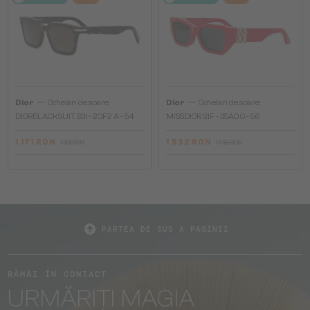
—
—
Dior
Ochelari de soare
Dior
Ochelari de soare
DIORBLACKSUIT S3I - 20F2 A - 54
MISSDIOR S1F - 35A0 O - 56
1 171 RON
1 532 RON
1 301 RON
1 735 RON
PARTEA DE SUS A PAGINII
RĂMÂI ÎN CONTACT
URMĂRIȚI MAGIA