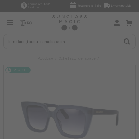
Livrare în 2–4 zile
Returnare în 14 zile
Livrare gratuită
lucrătoare
RO
Produse
Ochelari de soare
2-4 ZILE