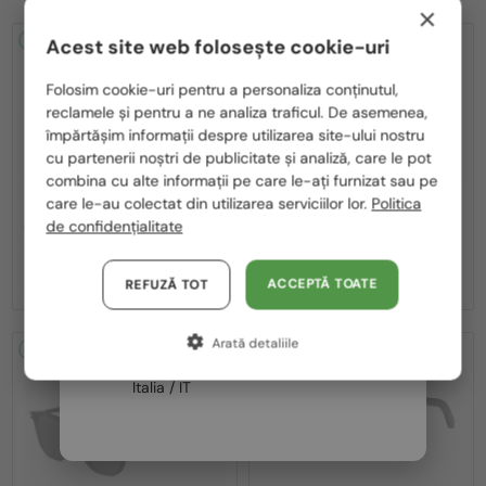
×
2-4 ZILE
2-4 ZILE
Acest site web folosește cookie-uri
Te rugăm să alegi din listă țara potrivită pentru tine:
Folosim cookie-uri pentru a personaliza conținutul,
reclamele și pentru a ne analiza traficul. De asemenea,
România / RO
împărtășim informații despre utilizarea site-ului nostru
cu partenerii noștri de publicitate și analiză, care le pot
Polska / PL
combina cu alte informații pe care le-ați furnizat sau pe
Magyarország / HU
care le-au colectat din utilizarea serviciilor lor.
Politica
—
—
Dior
Ochelari de soare
Dior
Ochelari de soare
de confidențialitate
CDIOR S1F - 35A0 D - 56
DIORB23 S4I - 64A0 V - 56
United Arab Emirates / EN
2 212 RON
1 995 RON
Austria / AT
ACCEPTĂ TOATE
REFUZĂ TOT
Germania / DE
Arată detaliile
Franța / FR
2-4 ZILE
2-4 ZILE
Italia / IT