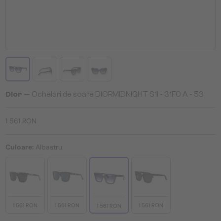
Dior
— Ochelari de soare DIORMIDNIGHT S1I - 31F0 A - 53
1 561 RON
Culoare:
Albastru
1 561 RON
1 561 RON
1 561 RON
1 561 RON