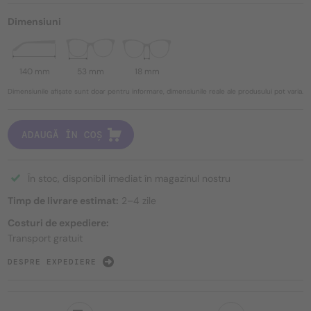
Dimensiuni
140 mm
53 mm
18 mm
Dimensiunile afișate sunt doar pentru informare, dimensiunile reale ale produsului pot varia.
ADAUGĂ ÎN COȘ
În stoc, disponibil imediat în magazinul nostru
Timp de livrare estimat:
2–4 zile
Costuri de expediere:
Transport gratuit
DESPRE EXPEDIERE