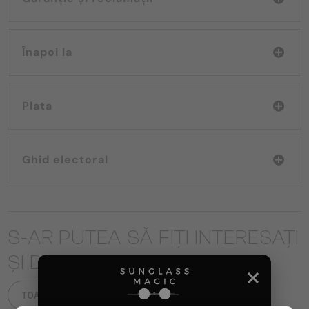
Înapoi la
Plata
Ghid electoral
S-AR PUTEA SĂ FIȚI INTERESAȚI
ȘI DE
TOATE PRODUSELE