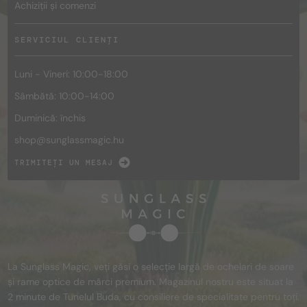
Achiziții și comenzi
SERVICIUL CLIENȚI
Luni - Vineri: 10:00-18:00
Sâmbătă: 10:00-14:00
Duminică: închis
shop@
sunglassmagic.hu
TRIMITEȚI UN MESAJ
La Sunglass Magic, veți găsi o selecție largă de ochelari de soare
și rame optice de mărci premium. Magazinul nostru este situat la
2 minute de Tunelul Buda, cu consiliere de specialitate pentru toți.