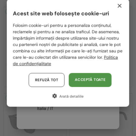
×
2-4 ZILE
2-4 ZILE
Acest site web folosește cookie-uri
Te rugăm să alegi din listă țara potrivită pentru tine:
Folosim cookie-uri pentru a personaliza conținutul,
reclamele și pentru a ne analiza traficul. De asemenea,
România / RO
împărtășim informații despre utilizarea site-ului nostru
cu partenerii noștri de publicitate și analiză, care le pot
Polska / PL
combina cu alte informații pe care le-ați furnizat sau pe
Magyarország / HU
care le-au colectat din utilizarea serviciilor lor.
Politica
—
—
Dior
Ochelari de soare
Dior
Ochelari de soare
de confidențialitate
CDIOR S1F - 35A0 D - 56
DIORB23 S4I - 64A0 V - 56
United Arab Emirates / EN
2 195 RON
1 980 RON
Austria / AT
ACCEPTĂ TOATE
REFUZĂ TOT
Germania / DE
Arată detaliile
Franța / FR
2-4 ZILE
2-4 ZILE
Italia / IT