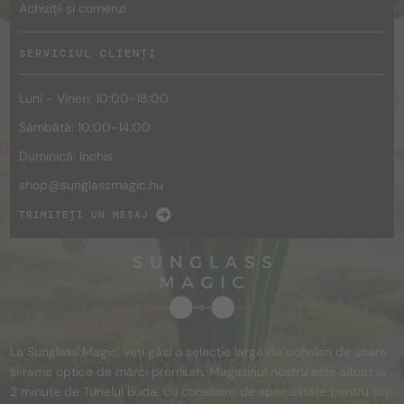
Achiziții și comenzi
SERVICIUL CLIENȚI
Luni - Vineri: 10:00-18:00
Sâmbătă: 10:00-14:00
Duminică: închis
shop@
sunglassmagic.hu
TRIMITEȚI UN MESAJ
La Sunglass Magic, veți găsi o selecție largă de ochelari de soare
și rame optice de mărci premium. Magazinul nostru este situat la
2 minute de Tunelul Buda, cu consiliere de specialitate pentru toți.