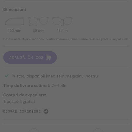
Dimensiuni
120 mm
59 mm
18 mm
Dimensiunile afișate sunt doar pentru informare, dimensiunile reale ale produsului pot varia.
ADAUGĂ ÎN COȘ
În stoc, disponibil imediat în magazinul nostru
Timp de livrare estimat:
2–4 zile
Costuri de expediere:
Transport gratuit
DESPRE EXPEDIERE