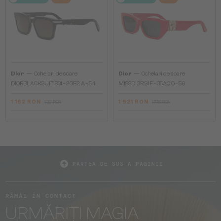
—
—
Dior
Ochelari de soare
Dior
Ochelari de soare
DIORBLACKSUIT S3I - 20F2 A - 54
MISSDIOR S1F - 35A0 O - 56
1 162 RON
1 521 RON
1 291 RON
1 736 RON
PARTEA DE SUS A PAGINII
RĂMÂI ÎN CONTACT
URMĂRIȚI MAGIA