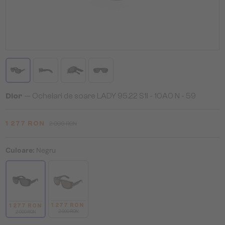
Dior
— Ochelari de soare LADY 95.22 S1I - 10A0 N - 59
1 277 RON
2 009 RON
Culoare:
Negru
1 277 RON
1 277 RON
2 009 RON
2 009 RON