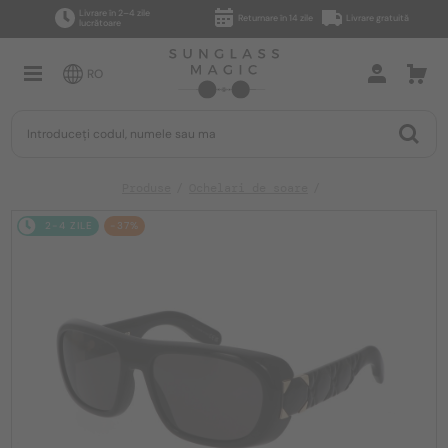
Livrare în 2–4 zile
Returnare în 14 zile
Livrare gratuită
lucrătoare
RO
Produse
Ochelari de soare
2-4 ZILE
-37%