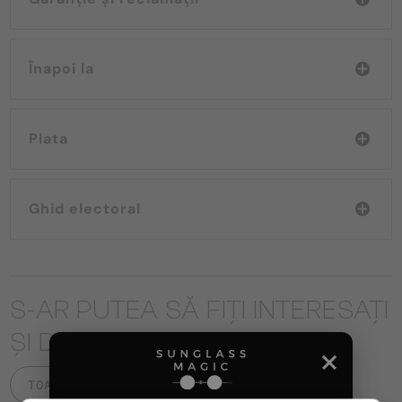
Înapoi la
Plata
Ghid electoral
S-AR PUTEA SĂ FIȚI INTERESAȚI
ȘI DE
TOATE PRODUSELE