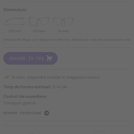
Dimensiuni
135 mm
63 mm
14 mm
Dimensiunile afișate sunt doar pentru informare, dimensiunile reale ale produsului pot varia.
ADAUGĂ ÎN COȘ
În stoc, disponibil imediat în magazinul nostru
Timp de livrare estimat:
2–4 zile
Costuri de expediere:
Transport gratuit
DESPRE EXPEDIERE