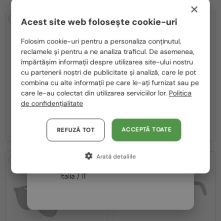
×
2-4 ZILE
2-4 ZILE
Acest site web folosește cookie-uri
Te rugăm să alegi din listă țara potrivită pentru tine:
Folosim cookie-uri pentru a personaliza conținutul,
reclamele și pentru a ne analiza traficul. De asemenea,
România / RO
împărtășim informații despre utilizarea site-ului nostru
cu partenerii noștri de publicitate și analiză, care le pot
Polska / PL
combina cu alte informații pe care le-ați furnizat sau pe
Magyarország / HU
care le-au colectat din utilizarea serviciilor lor.
Politica
—
—
Dior
Ochelari de soare
Dior
Ochelari de soare
de confidențialitate
CDIOR S1F - 35A0 D - 56
DIORB23 S4I - 64A0 V - 56
United Arab Emirates / EN
2 212 RON
1 995 RON
Austria / AT
ACCEPTĂ TOATE
REFUZĂ TOT
Germania / DE
Arată detaliile
Franța / FR
2-4 ZILE
2-4 ZILE
Italia / IT