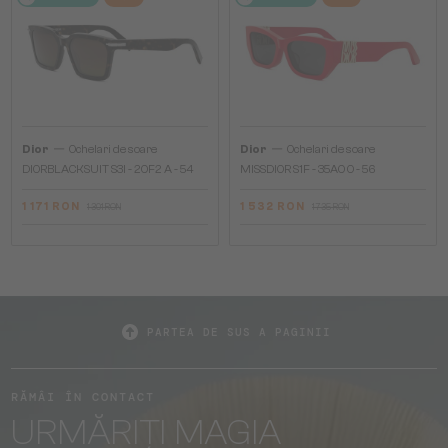
—
—
Dior
Ochelari de soare
Dior
Ochelari de soare
DIORBLACKSUIT S3I - 20F2 A - 54
MISSDIOR S1F - 35A0 O - 56
1 171 RON
1 532 RON
1 301 RON
1 735 RON
PARTEA DE SUS A PAGINII
RĂMÂI ÎN CONTACT
URMĂRIȚI MAGIA