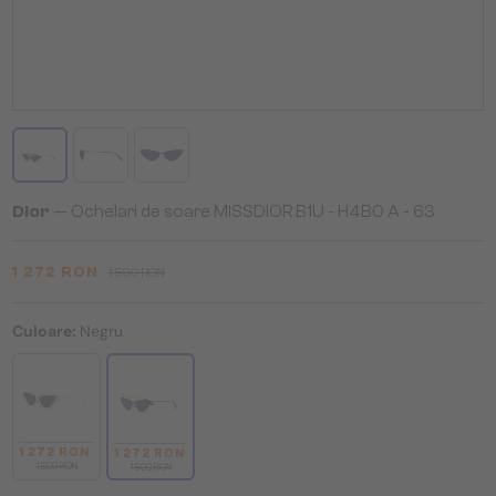
Dior
— Ochelari de soare MISSDIOR B1U - H4B0 A - 63
1 272 RON
1 590 RON
Culoare:
Negru
1 272 RON
1 272 RON
1 590 RON
1 590 RON