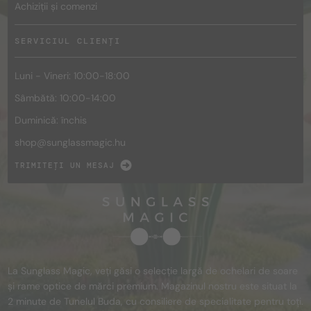
Achiziții și comenzi
SERVICIUL CLIENȚI
Luni - Vineri: 10:00-18:00
Sâmbătă: 10:00-14:00
Duminică: închis
shop@
sunglassmagic.hu
TRIMITEȚI UN MESAJ
La Sunglass Magic, veți găsi o selecție largă de ochelari de soare
și rame optice de mărci premium. Magazinul nostru este situat la
2 minute de Tunelul Buda, cu consiliere de specialitate pentru toți.