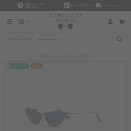
Livrare în 2–4 zile
Returnare în 14 zile
Livrare gratuită
lucrătoare
RO
Produse
Ochelari de soare
2-4 ZILE
-20%