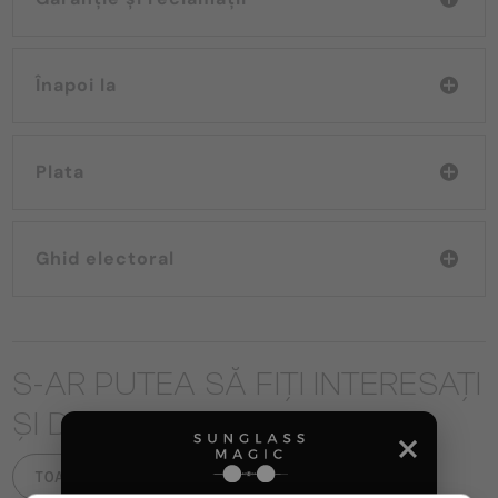
Înapoi la
Plata
Ghid electoral
S-AR PUTEA SĂ FIȚI INTERESAȚI
ȘI DE
TOATE PRODUSELE