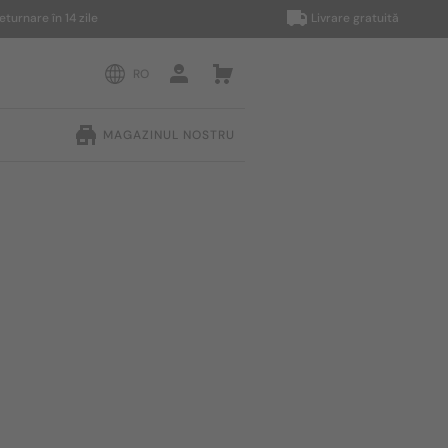
e în 14 zile
Livrare gratuită
RO
MAGAZINUL NOSTRU