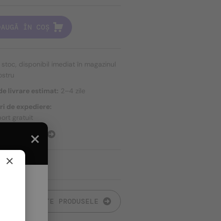
DAUGĂ ÎN COȘ
n stoc, disponibil imediat în magazinul
ostru
e livrare estimat:
2–4 zile
ri de expediere:
ort gratuit
E EXPEDIERE
×
TOATE PRODUSELE