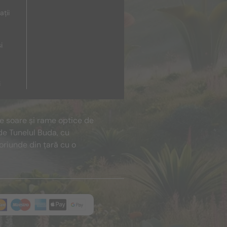
ații
i
i
de soare și rame optice de
de Tunelul Buda, cu
oriunde din țară cu o