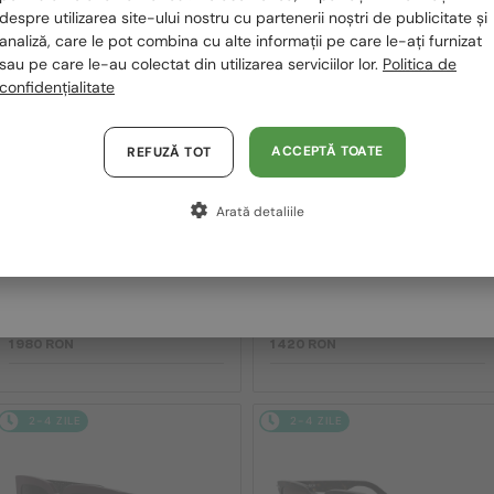
despre utilizarea site-ului nostru cu partenerii noștri de publicitate și
2-4 ZILE
2-4 ZILE
Polska / PL
analiză, care le pot combina cu alte informații pe care le-ați furnizat
sau pe care le-au colectat din utilizarea serviciilor lor.
Politica de
Magyarország / HU
confidențialitate
United Arab Emirates / EN
Austria / AT
ACCEPTĂ TOATE
REFUZĂ TOT
Germania / DE
Arată detaliile
Franța / FR
—
—
Dior
Ochelari de soare
Dior
Ochelari de soare
Italia / IT
DIORB23 S4I - 64A0 V - 56
DIORBLACKSUIT S12F - 10A0 V
- 54
1 980 RON
1 420 RON
2-4 ZILE
2-4 ZILE