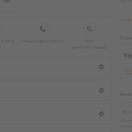
1 765
Culoa
 plata la
shop@sunglassmagic.hu
14 zile
e
garanție de returnare
1 76
2 19
Dimen
145 
Dimensiu
dimensiun