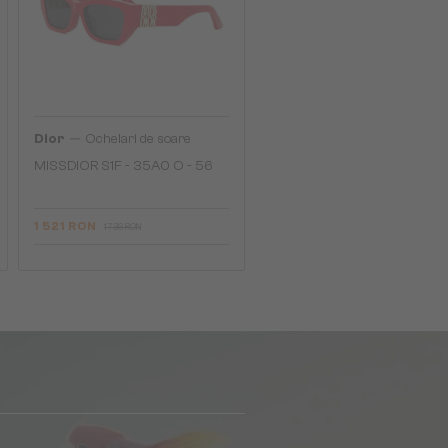
—
Dior
Ochelari de soare
MISSDIOR S1F - 35A0 O - 56
1 521 RON
1 736 RON