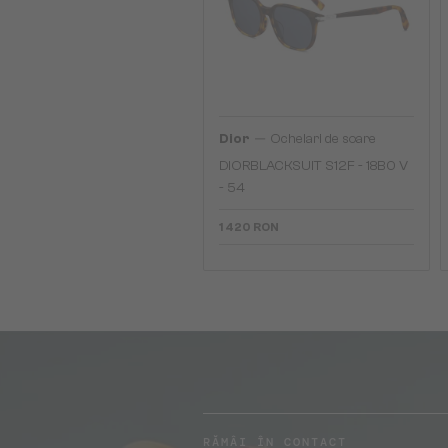
—
Dior
Ochelari de soare
DIORBLACKSUIT S12F - 18B0 V
- 54
1 420 RON
RĂMÂI ÎN CONTACT