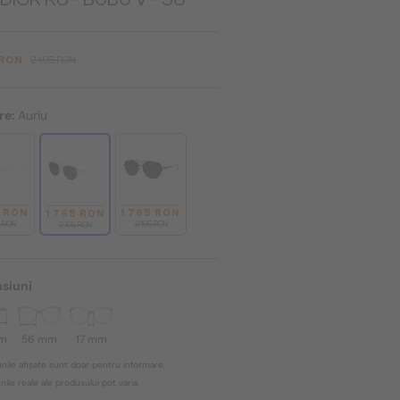
 RON
2 195 RON
re:
Auriu
5 RON
1 765 RON
1 765 RON
5 RON
2 195 RON
2 195 RON
siuni
mm
56 mm
17 mm
nile afișate sunt doar pentru informare,
ile reale ale produsului pot varia.