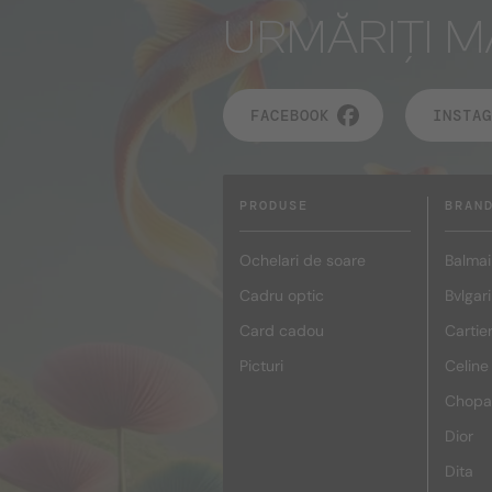
URMĂRIȚI M
FACEBOOK
INSTAG
PRODUSE
BRAN
Ochelari de soare
Balmai
Cadru optic
Bvlgari
Card cadou
Cartie
Picturi
Celine
Chopa
Dior
Dita