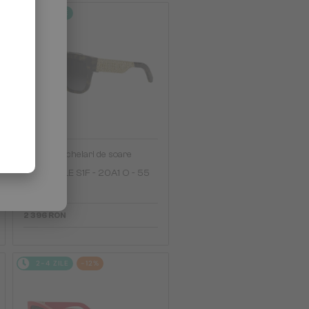
2-4 ZILE
—
Dior
Ochelari de soare
DIORESILLE S1F - 20A1 O - 55
2 396 RON
2-4 ZILE
-12%