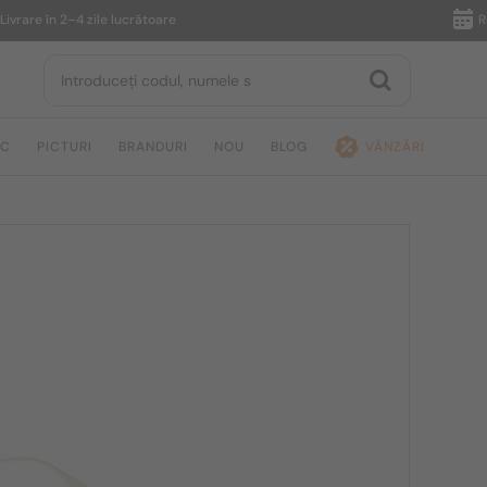
e în 2–4 zile lucrătoare
Returnar
IC
PICTURI
BRANDURI
NOU
BLOG
VÂNZĂRI