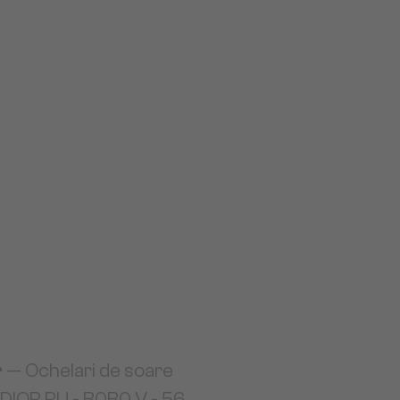
r
— Ochelari de soare
DIOR RU - B0B0 V - 56