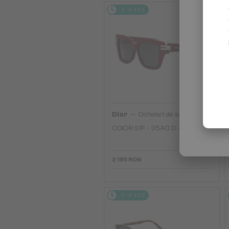
2-4 ZILE
—
Dior
Ochelari de soare
CDIOR S1F - 35A0 D - 56
2 195 RON
2-4 ZILE