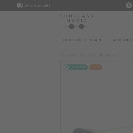
Livrare gratuită
Livrar
OCHELARI DE SOARE
CADRU OPT
Produse
Ochelari de soare
2-4 ZILE
-20%