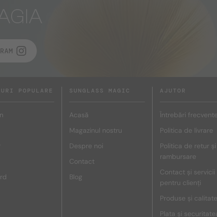
AGIA
RAM
DURI POPULARE
SUNGLASS MAGIC
AJUTOR
n
Acasă
Întrebări frecvent
Magazinul nostru
Politica de livrare
r
Despre noi
Politica de retur și
rambursare
Contact
Contact și servicii
rd
Blog
pentru clienți
Produse și calitat
Plata și securitate