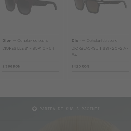
—
—
Dior
Ochelari de soare
Dior
Ochelari de soare
DIORESILLE S1I - 35A1 O - 54
DIORBLACKSUIT S3I - 20F2 A -
54
2 396 RON
1 420 RON
PARTEA DE SUS A PAGINII