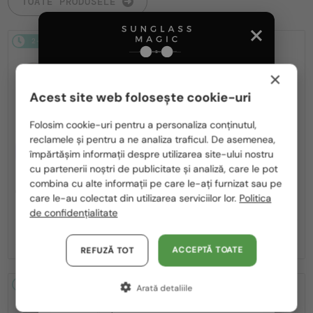
TOATE PRODUSELE
2-4 ZILE
-5%
2-4 ZILE
×
Acest site web folosește cookie-uri
Te rugăm să alegi din listă țara potrivită pentru tine:
Folosim cookie-uri pentru a personaliza conținutul,
reclamele și pentru a ne analiza traficul. De asemenea,
România / RO
—
CU LENTILĂ MONOFOCALĂ PLUS
DOLCE & GABBANA
împărtășim informații despre utilizarea site-ului nostru
330 RON
Ochelari de soare
cu partenerii noștri de publicitate și analiză, care le pot
Polska / PL
—
DOLCE & GABBANA
DG2305 - 05/80
combina cu alte informații pe care le-ați furnizat sau pe
Cadru optic
Magyarország / HU
care le-au colectat din utilizarea serviciilor lor.
Politica
DG3405 - ​502 - ​54
de confidențialitate
United Arab Emirates / EN
818 RON
1 234 RON
861 RON
Austria / AT
ACCEPTĂ TOATE
REFUZĂ TOT
Germania / DE
2-4 ZILE
2-4 ZILE
Arată detaliile
Franța / FR