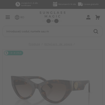
Livrare în 2–4 zile
Returnare în 14 zile
Livrare gratuită
lucrătoare
RO
Produse
Ochelari de soare
2-4 ZILE