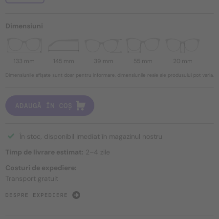
Dimensiuni
133 mm
145 mm
39 mm
55 mm
20 mm
Dimensiunile afișate sunt doar pentru informare, dimensiunile reale ale produsului pot varia.
ADAUGĂ ÎN COȘ
În stoc, disponibil imediat în magazinul nostru
Timp de livrare estimat:
2–4 zile
Costuri de expediere:
Transport gratuit
DESPRE EXPEDIERE