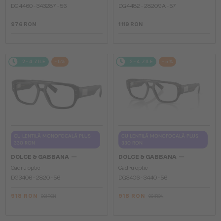
DG4460 - ​343287 - ​56
DG4482 - ​28209A - ​57
976 RON
1 119 RON
2-4 ZILE
-5%
2-4 ZILE
-5%
CU LENTILĂ MONOFOCALĂ PLUS
CU LENTILĂ MONOFOCALĂ PLUS
330 RON
330 RON
—
—
DOLCE & GABBANA
DOLCE & GABBANA
Cadru optic
Cadru optic
DG3406 - ​2820 - ​56
DG3406 - ​3440 - ​56
918 RON
918 RON
961 RON
961 RON