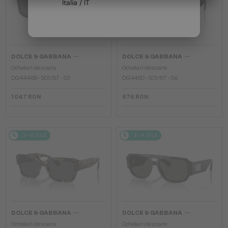
Italia / IT
—
—
DOLCE & GABBANA
DOLCE & GABBANA
Ochelari de soare
Ochelari de soare
DG4446B - 501/87 - 53
DG4460 - ​501/87 - ​56
1 047 RON
976 RON
2-4 ZILE
2-4 ZILE
—
—
DOLCE & GABBANA
DOLCE & GABBANA
Ochelari de soare
Ochelari de soare