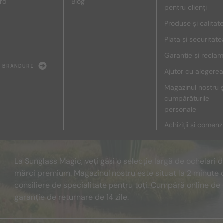
rd
Blog
pentru clienți
Produse și calitat
Plata și securitate
Garanție și reclam
 BRANDURI
Ajutor cu alegerea
Magazinul nostru ș
cumpărăturile
personale
Achiziții și comenz
La Sunglass Magic, veți găsi o selecție largă de ochelari 
mărci premium. Magazinul nostru este situat la 2 minute 
consiliere de specialitate pentru toți. Cumpără online de 
garanție de returnare de 14 zile.