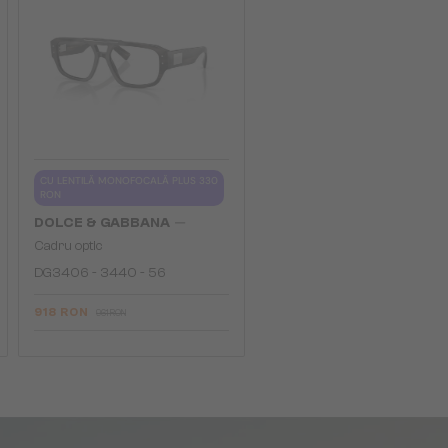
CU LENTILĂ MONOFOCALĂ PLUS 330
RON
—
DOLCE & GABBANA
Cadru optic
DG3406 - ​3440 - ​56
918 RON
961 RON