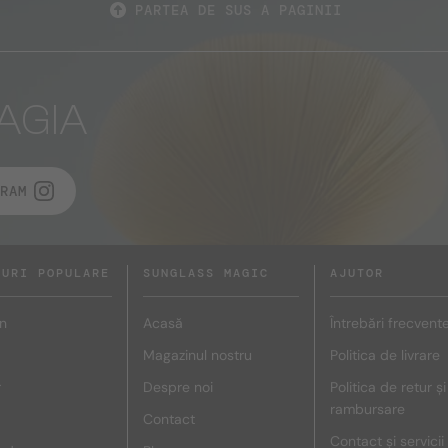
PARTEA DE SUS A PAGINII
AGIA
RAM
DURI POPULARE
SUNGLASS MAGIC
AJUTOR
n
Acasă
Întrebări frecvent
Magazinul nostru
Politica de livrare
r
Despre noi
Politica de retur și
rambursare
Contact
Contact și servicii