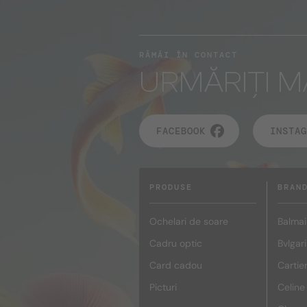
RĂMÂI ÎN CONTACT
URMĂRIȚI M
FACEBOOK
INSTAG
PRODUSE
BRAN
Ochelari de soare
Balmai
Cadru optic
Bvlgari
Card cadou
Cartie
Picturi
Celine