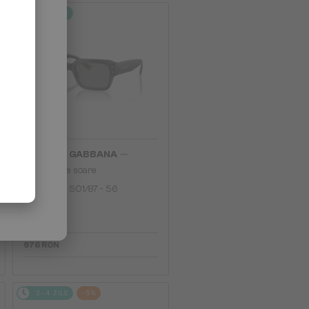
2-4 ZILE
—
DOLCE & GABBANA
Ochelari de soare
DG4460 - ​501/87 - ​56
976 RON
2-4 ZILE
-5%