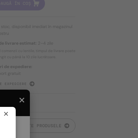
DAUGĂ ÎN COȘ
n stoc, disponibil imediat în magazinul
ostru
e livrare estimat:
2–4 zile
l comenzii cu lentile, timpul de livrare poate
ungit cu până la
10 zile
lucrătoare.
ri de expediere:
ort gratuit
E EXPEDIERE
×
TOATE PRODUSELE