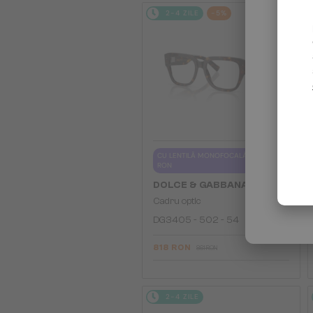
2-4 ZILE
-5%
CU LENTILĂ MONOFOCALĂ PLUS 330
RON
—
DOLCE & GABBANA
Cadru optic
DG3405 - ​502 - ​54
818 RON
861 RON
2-4 ZILE