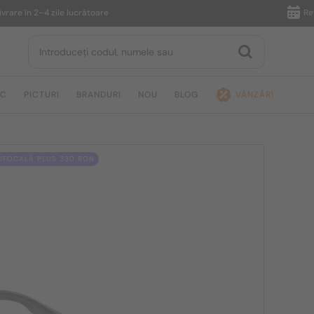
 în 2–4 zile lucrătoare
Returnare
IC
PICTURI
BRANDURI
NOU
BLOG
VÂNZĂRI
OFOCALĂ PLUS 330 RON