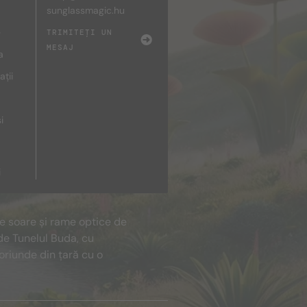
sunglassmagic.hu
e
TRIMITEȚI UN
MESAJ
a
ații
i
i
de soare și rame optice de
de Tunelul Buda, cu
oriunde din țară cu o