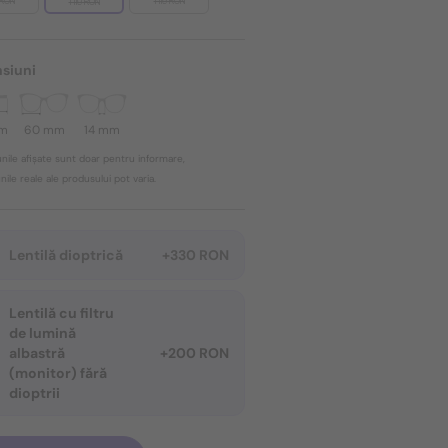
9 RON
1 119 RON
1 119 RON
siuni
mm
60 mm
14 mm
nile afișate sunt doar pentru informare,
ile reale ale produsului pot varia.
Lentilă dioptrică
+330 RON
Lentilă cu filtru
de lumină
albastră
+200 RON
(monitor) fără
dioptrii