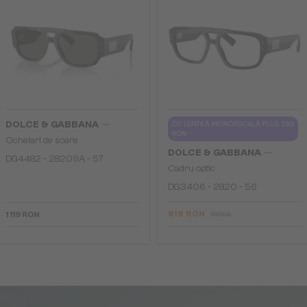
—
DOLCE & GABBANA
CU LENTILĂ MONOFOCALĂ PLUS 330
RON
Ochelari de soare
—
DOLCE & GABBANA
DG4482 - ​28209A - ​57
Cadru optic
DG3406 - ​2820 - ​56
918 RON
1 119 RON
961 RON