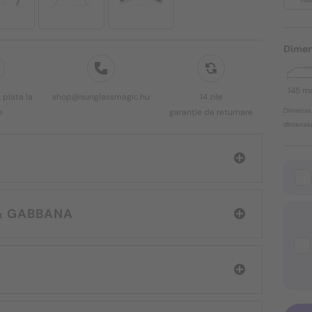
1 11
Dimen
145 
 plata la
shop@sunglassmagic.hu
14 zile
Dimensiu
e
garanție de returnare
dimensiun
: DOLCE & GABBANA