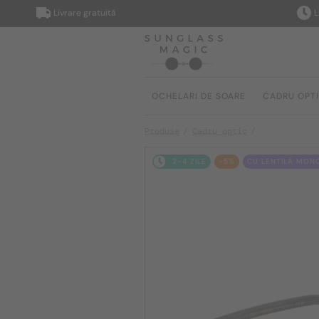
Livrare gratuită
Livrare
OCHELARI DE SOARE
CADRU OPT
Produse
Cadru optic
2-4 ZILE
-5%
CU LENTILĂ MON