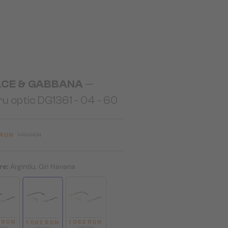
CE & GABBANA
—
u optic DG1361 - ​04 - ​60
 RON
1 119 RON
re:
Argintiu, Gri Havana
2 RON
1 062 RON
1 062 RON