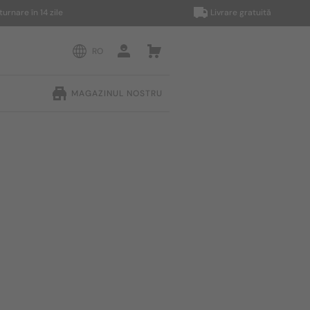
 în 14 zile
Livrare gratuită
RO
MAGAZINUL NOSTRU