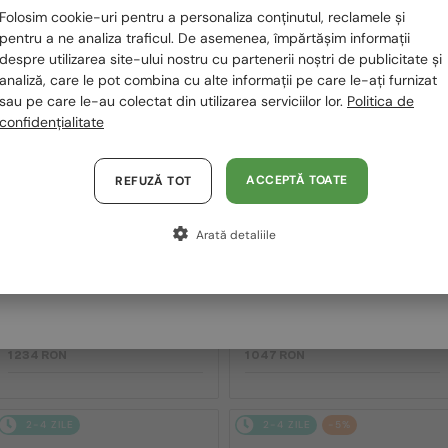
Folosim cookie-uri pentru a personaliza conținutul, reclamele și
2-4 ZILE
2-4 ZILE
România / RO
pentru a ne analiza traficul. De asemenea, împărtășim informații
despre utilizarea site-ului nostru cu partenerii noștri de publicitate și
Polska / PL
analiză, care le pot combina cu alte informații pe care le-ați furnizat
sau pe care le-au colectat din utilizarea serviciilor lor.
Politica de
Magyarország / HU
confidențialitate
United Arab Emirates / EN
Austria / AT
ACCEPTĂ TOATE
REFUZĂ TOT
Germania / DE
—
—
DOLCE & GABBANA
DOLCE & GABBANA
Arată detaliile
Franța / FR
Ochelari de soare
Ochelari de soare
DG2305 - 05/80
DG4446B - 501/87 - 53
Italia / IT
1 234 RON
1 047 RON
2-4 ZILE
2-4 ZILE
-5%