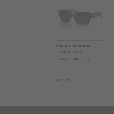
—
DOLCE & GABBANA
Ochelari de soare
DG4460 - ​343287 - ​56
976 RON