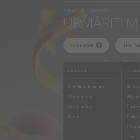
RĂMÂI ÎN CONTACT
URMĂRIȚI M
FACEBOOK
INSTAG
PRODUSE
BRAN
Ochelari de soare
Balmai
Cadru optic
Bvlgari
Card cadou
Cartie
Picturi
Celine
Chopa
Dior