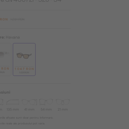
 RON
1 291 RON
re:
Havana
7 RON
1 047 RON
1 RON
1 291 RON
siuni
mm
135 mm
41 mm
54 mm
21 mm
nile afișate sunt doar pentru informare,
ile reale ale produsului pot varia.