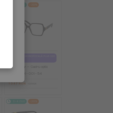
2-4 ZILE
-20%
CU LENTILĂ MONOFOCALĂ PLUS 330
RON
—
Givenchy
Cadru optic
GV50050I - 001 - 54
1 047 RON
1 291 RON
2-4 ZILE
-20%