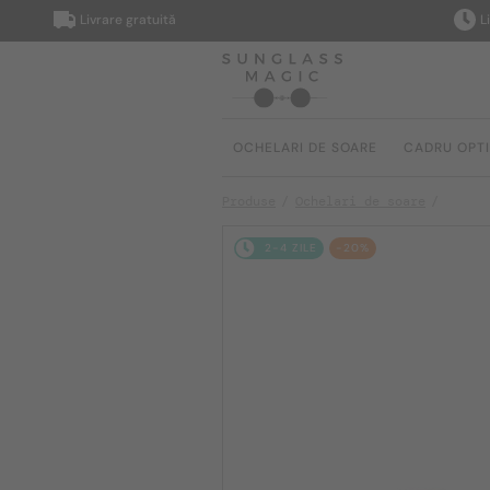
Livrare gratuită
Livrare î
OCHELARI DE SOARE
CADRU OPT
Produse
Ochelari de soare
2-4 ZILE
-20%