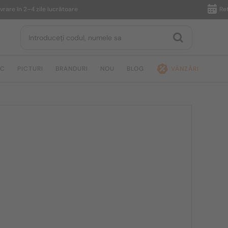
n 2–4 zile lucrătoare
Returnare î
IC
PICTURI
BRANDURI
NOU
BLOG
VÂNZĂRI