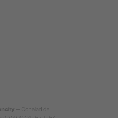
enchy
— Ochelari de
e GV40072I - 52J - 54