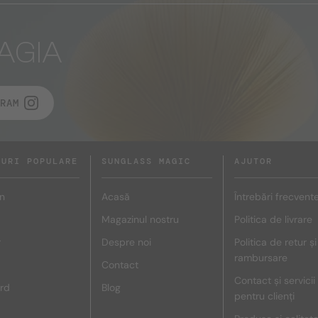
AGIA
RAM
DURI POPULARE
SUNGLASS MAGIC
AJUTOR
n
Acasă
Întrebări frecvent
Magazinul nostru
Politica de livrare
r
Despre noi
Politica de retur și
rambursare
Contact
Contact și servicii
rd
Blog
pentru clienți