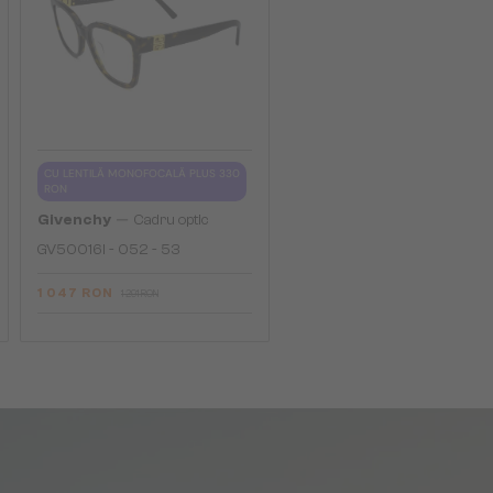
CU LENTILĂ MONOFOCALĂ PLUS 330
RON
—
Givenchy
Cadru optic
GV50016I - 052 - 53
1 047 RON
1 291 RON