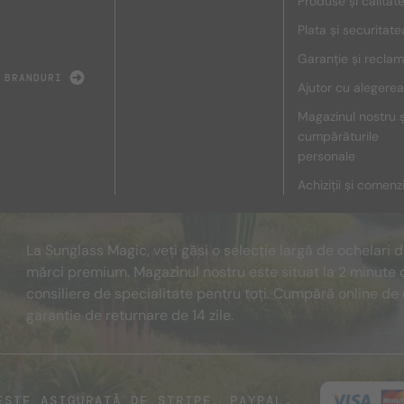
Produse și calitat
Plata și securitate
Garanție și reclam
 BRANDURI
Ajutor cu alegerea
Magazinul nostru ș
cumpărăturile
personale
Achiziții și comenz
La Sunglass Magic, veți găsi o selecție largă de ochelari 
mărci premium. Magazinul nostru este situat la 2 minute 
consiliere de specialitate pentru toți. Cumpără online de 
garanție de returnare de 14 zile.
ESTE ASIGURATĂ DE STRIPE, PAYPAL.