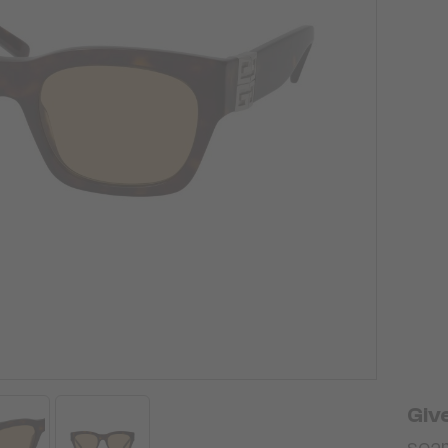
Giv
soar