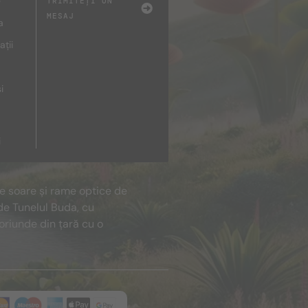
e
TRIMITEȚI UN
MESAJ
a
ații
i
i
de soare și rame optice de
de Tunelul Buda, cu
oriunde din țară cu o