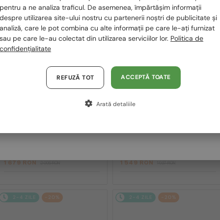
România / RO
pentru a ne analiza traficul. De asemenea, împărtășim informații
2-4 ZILE
-20%
2-4 ZILE
-20%
despre utilizarea site-ului nostru cu partenerii noștri de publicitate și
Polska / PL
analiză, care le pot combina cu alte informații pe care le-ați furnizat
sau pe care le-au colectat din utilizarea serviciilor lor.
Politica de
Magyarország / HU
confidențialitate
United Arab Emirates / EN
Austria / AT
ACCEPTĂ TOATE
REFUZĂ TOT
Germania / DE
Arată detaliile
Franța / FR
—
Givenchy
Ochelari de soare
CU LENTILĂ MONOFOCALĂ PLUS 330
RON
GV40098U - 01A - 131
Italia / IT
—
Givenchy
Cadru optic
GV50056I - 042 - 54
1 679 RON
1 549 RON
2 095 RON
1 937 RON
2-4 ZILE
-20%
2-4 ZILE
-20%