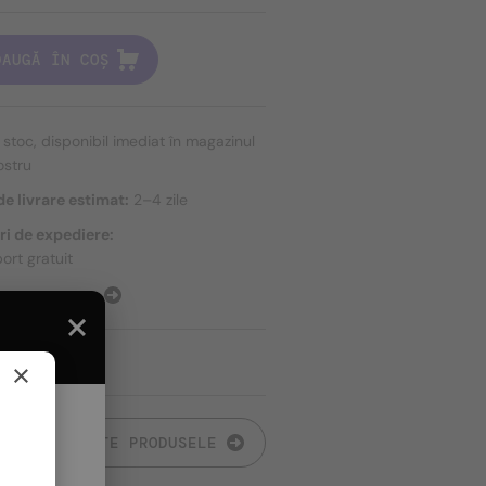
DAUGĂ ÎN COȘ
n stoc, disponibil imediat în magazinul
ostru
e livrare estimat:
2–4 zile
ri de expediere:
ort gratuit
E EXPEDIERE
×
TOATE PRODUSELE