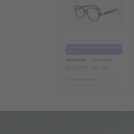
CU LENTILĂ MONOFOCALĂ PLUS 330
RON
—
Givenchy
Cadru optic
GV50050F - 052 - 52
1 047 RON
1 291 RON