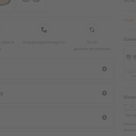
1 047
Culoa
 plata la
shop@sunglassmagic.hu
14 zile
e
garanție de returnare
1 04
1 29
chy
Dimen
143 
Dimensiu
dimensiun