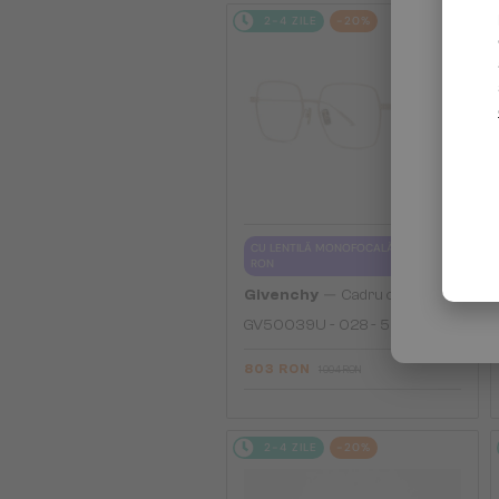
2-4 ZILE
-20%
CU LENTILĂ MONOFOCALĂ PLUS 330
RON
—
Givenchy
Cadru optic
GV50039U - 028 - 55
803 RON
1 004 RON
2-4 ZILE
-20%