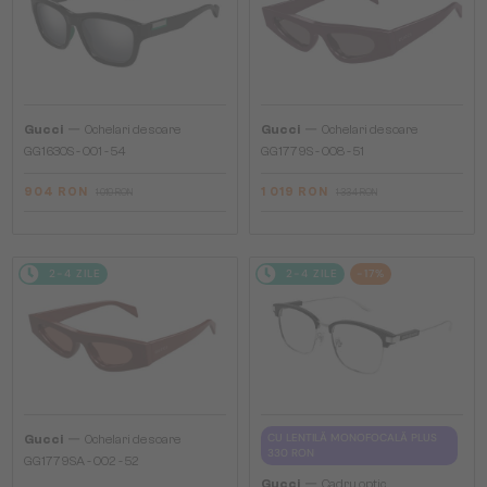
—
—
Gucci
Ochelari de soare
Gucci
Ochelari de soare
GG1630S - 001 - 54
GG1779S - 008 - 51
904 RON
1 019 RON
1 019 RON
1 334 RON
2-4 ZILE
2-4 ZILE
-17%
—
CU LENTILĂ MONOFOCALĂ PLUS
Gucci
Ochelari de soare
330 RON
GG1779SA - 002 - 52
—
Gucci
Cadru optic