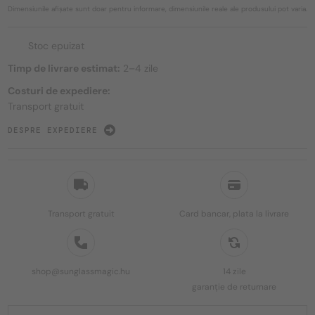
Dimensiunile afișate sunt doar pentru informare, dimensiunile reale ale produsului pot varia.
Stoc epuizat
Timp de livrare estimat:
2–4 zile
Costuri de expediere:
Transport gratuit
DESPRE EXPEDIERE
Transport gratuit
Card bancar, plata la livrare
shop@sunglassmagic.hu
14 zile
garanție de returnare