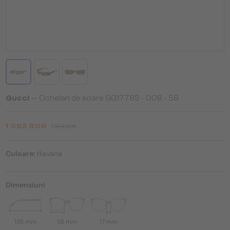
Gucci
— Ochelari de soare GG1778S - 008 - 58
1 062 RON
1 334 RON
Culoare:
Havana
Dimensiuni
135 mm
58 mm
17 mm