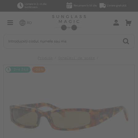
Livrare în 2–4 zile
Returnare în 14 zile
Livrare gratuită
lucrătoare
RO
Produse
Ochelari de soare
2-4 ZILE
-20%