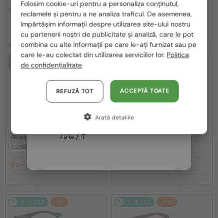
Folosim cookie-uri pentru a personaliza conținutul,
GG1620S - 001 - 52
GG1620S - 002 - 52
reclamele și pentru a ne analiza traficul. De asemenea,
România / RO
împărtășim informații despre utilizarea site-ului nostru
904 RON
904 RON
1 119 RON
1 119 RON
cu partenerii noștri de publicitate și analiză, care le pot
Polska / PL
combina cu alte informații pe care le-ați furnizat sau pe
Magyarország / HU
care le-au colectat din utilizarea serviciilor lor.
Politica
2-4 ZILE
-20%
2-4 ZILE
-20%
de confidențialitate
United Arab Emirates / EN
Austria / AT
ACCEPTĂ TOATE
REFUZĂ TOT
Germania / DE
Arată detaliile
Franța / FR
—
—
Italia / IT
Gucci
Ochelari de soare
Gucci
Ochelari de soare
GG1621S - 001 - 53
GG1621SA - 003 - 53
904 RON
904 RON
1 119 RON
1 119 RON
2-4 ZILE
-11%
2-4 ZILE
-23%